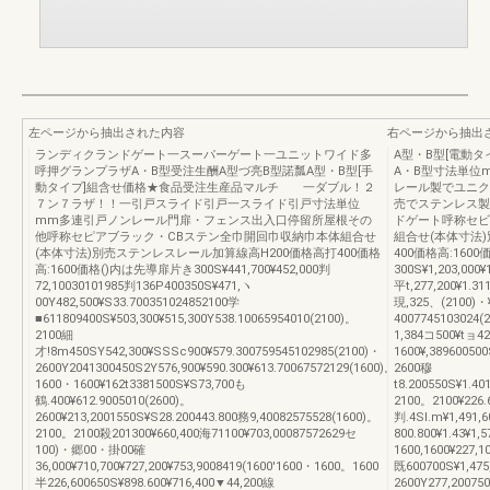
左ページから抽出された内容
右ページから抽出
ランディクランドゲート一スーパーゲート一ユニットワイド多
A型・B型[電動
呼押グランプラザA・B型受注生酬A型づ亮B型諾瓢A型・B型[手
A・B型寸法単位
動タイプ]組含せ価格★食品受注生産品マルチ 一ダブル！２
レール製でユニク
７ン７ラザ！！一引戸スライド引戸一スライド引戸寸法単位
売でステンレス製
mm多連引戸ノンレール門扉・フェンス出入口停留所屋根その
ドゲート呼称セビ
他呼称セピアブラック・CBステン全巾開回巾収納巾本体組合せ
組合せ(本体寸法
(本体寸法)別売ステンレスレール加算線高H200価格高打400価格
400価格高:160
高:1600価格()内は先導扉片き300S¥441,700¥452,000判
300S¥1,203,000¥
72,10030101985判136P400350S¥471,ヽ
平t,277,200¥1.31
00Y482,500¥S33.700351024852100学
現,325、(2100)・¥1
■611809400S¥503,300¥515,300Y538.10065954010(2100)。
4007745103024(
2100細
1,384コ500¥tョ42
才!8m450SY542,300¥SSSc900¥579.300759545102985(2100)・
1600¥,389600500
2600Y2041300450S2Y576,900¥590.300¥613.70067572129(1600)。
2600穆
1600・1600¥162t3381500S¥S73,700も
t8.200550S¥1.401
鶴.400¥612.9005010(2600)。
2100。2100¥226.
2600¥213,2001550S¥S28.200443.800務9,40082575528(1600)。
判.4Sl.m¥1,491,
2100。2100殺201300¥660,400海71100¥703,00087572629セ
800.800¥1.43¥1,
100)・郷00・掛00確
1600,1600¥227,1
36,000¥710,700¥727,200¥753,9008419(1600'1600・1600。1600
既600700S¥1,475
半226,600650S¥898.600¥716,400▼44,200線
2600Y277,20075