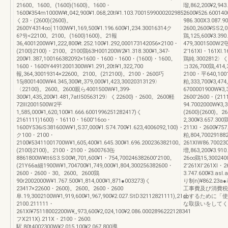
21600。1600。(1600)(1600)。1600・
瑠,862,200¥2,94
1600¥354m1000W¥t,042,900¥1.068,20tl¥1.103.7001599000202985〉
2600¥526.6001
く23・(2600)(2600)。
986.300X3.087.
2600Y4314∞￨1100W¥1,169,500¥1.196.600¥1,234.30016314ク
2600,2600¥SS2,
6?9)<22100。2100。(1600)1600)。21報
鶏,125,600¥3.39
36,4001200W¥1,222,800¥t.252.100¥1.292,000173142056×2100・
479,3001500W2屯
(2100)2100)・2100。2100鶏63H001200W2¥1.318.300¥1,347‐
2'161Xl・161Xl.
200¥1.387,100166382092×1600・1600・1600・(1600)・1600。
鶏純.3002812〉く2
1600・1600Y44912001300W¥1.291,20tl¥1,322,700
コ326,700鶏,414
報,364,30019314×22600。2100。(212100)。2100・2600巧
2100・平640,1001
15j8001400W¥4.345,300¥t,379,000¥1,423,30020313129〉
粕,333,700¥3,47
〈22100)。2600。2600親ら4001500W¥1,399‐
6700001900W¥3,
300¥1,435,200¥1.481,7atl50563129〉く22600)・2600。2600軽
2600'2600・(21
72Ⅲ2001500W2平
94.7002000W¥3,
1,585,000¥1,620,100¥1.666.6001996251282417)く
(2600)(2600)。
2161111)1600)・16110・1600'16∞・
2,300¥3.657.30
1600Y536iS381600W¥1,S37,000¥1.S74.700¥1.623,4006092,100)・
211Xl・2600¥757
ク100・2100・
粕,804,7002918
2100¥53411001700W¥1,605,400¥1.645.300¥1.696.200236382100。
261XlW86.70023
(2100)2100)。2100・2100・2600763缶
増,863,200¥3.91
8861800W¥tt6S3.S00¥t,701,600¥1・754,700246382600'2100。
26∞鶏15,3002400
(21Y66a細1900W¥1,704700¥1,749,000¥1,804,300256382600・
2'261Xl'261Xl・
2600・2600・30。2600。2600鶏
3.747.600¥3.a
90r2002000W¥1.767.500¥1,814,000¥1,871●003273)く
り制n)¥862.
23417×22600・2600)。2600。2600・2600
工事費及び消費税
阜.19,3002100W¥1,919,600¥1,967,900¥2.027.StD32112821111),21∞・
止するために「使
2100.211111・
な取扱いをしてくださ
261Xl¥75118002200W¥,,973,600¥2,024,100¥2.086.0002896222128341
フX211X).211X・2100・2600.
駅.80t4002300W¥2,015,100¥2,067,800導