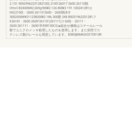
2.131.90029962231282100).2100'26011'2600.26110鶏
OtteC82400W¥2,069g900¥2.124.800¥2.191.100241281セ
lllll)2100)・2600.26110'2600・2600鶏3tす
3002500W¥211238200¥2.186.300塑.248.80031962251281フ
X261Xl・2600.2600'26110'(261111)ク600)・26111・
2600.261111・2600‐学838130CI□●組合せ価格はステールレール
製でユニクロメッキ処理したものを使用します。また別売でス
テンレス製のレールも用意しています。838S‖NMKttEXTER10R