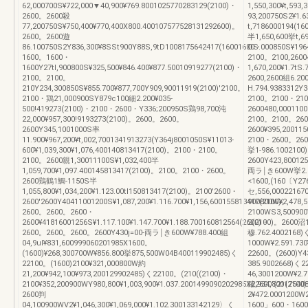
62,000700S¥722,000▼40,900¥769.8001025770283129(2100)・
1,550,300¥t,59
2600。2600殺
93,200750S2¥1.
77,200750S¥750,400¥770,400X800.400107577528131292600)。
t,7186000194(1
2600。2600遊
半1,650,600挙t,6
86.100750S2Y836,300¥8SSt900Y88S,9tD1008175642417(16001600・
OS.000850S¥196
1600。1600・
2100。2100,260
1600Y27tl,900800S¥325,500¥846.400¥877.50010919277(2100)・
1,670,200¥1.7tS
2100。2100。
2600,2600組6.20
210Y234,300850S¥855.700¥877,700Y909,90011919(2100)'2100。
H.794.9383312Y3
2100・鶏21,000900SY879c100細2.200¥035‐
2100。2100・21
500!419273(2100)・2100・2600・Y336;200950S鶏98,700沌
2600480,0001100
22,000¥957,300!9193273(2100)。2600。2600。
2100。2100。26
2600Y345,1001000S率
2600¥395,200115
11.900¥967,200¥t,002,7001341913273(Y364j8001050S¥11013‐
2100・2600。2600
600¥1,039,300¥1,076,400140813417(2100)。2100・2100。
挙1‐986.100210
2100。2600親1,30011100S¥1,032,400半
2600Y423,800125
1,059,700¥1,097.400145813417(2100)。2100。2100・2600。
両ラ￨き600W挙2.361
2600鶏鶴1鯛‐1150S半
<1600,(160〔Y27
1,055,800¥1,034,200¥1.123.00tl150813417(2100)。2100'2600・
セ,556,0002216
2600'2600Y40411001200S¥1,087,200¥1.116.700¥1,156,600155813417(2100)。
900800W¥2,478,5
2600。2600。2600・
2100WS3,500900
2600¥41816001256S¥1.117.100¥1.147.700¥1.188.700160812564(2600)・
2(2100)。2600沼1
2600。2600。2600。2600Y430j=00‐両ラ￨き600W¥788.400組
穆.762.4002168
04,9ul¥831,600999060201985X1600。
1000W¥2.591.730
(1600)¥268,300700W¥856.800挙875,500W04B400119902485)く
22600。(2600)Y4
22100。(1600)2100¥321,000800W約
385.9002668)く
21,200¥942,100¥973,200129902485)く22100。(210((2100)・
46,3001200W¥2.7
2100¥352,200900WY980,800¥1,003,900¥1.037.2001499090202985X22600'(21(2100
確,934,80017540
2600判
2¥472.0001200W2
04,100900WV2¥1,046,300¥1,069,000¥1.102.300133142129〉く
1600」600・1600