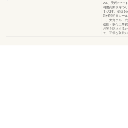
2本、受鋭2セッ
明書商開き岸つり
ネジ2本、受錠2
取付説明書レール
ト、大角ボルト六
運搬・取付工事費
ガ等を防止するた
で、正常な取扱いをし