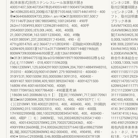
表(本体形式)別売ステンレスレール加算額片開き
ピンネジ2本、受
400SY407,50tl4073547率的490SV481190049734280粗
取付計閣書弱開き
3■1438620S403,200報iS7:駅滑710S468,1007144614910・400
ッピンネジ2本、
率■064406800S¥733,200n∩.an∩¥2■31加800SV307,500フ
フト、取付説明書
7511146平266す08C980S¥892,1001245490・490平
ブラック本体
262m110S¥993,800112396281448310。400。400平
SAVM71¥203,40
29540001200S,tE9,00tJ400。400。400鶏
iSAVM83¥63,0
21,0001290S¥t,163.50011230400。400。49鞠
製)TAVNSt¥25,3
t4331380S¥1,237,20038231フ45400。490・召
0,000L1600TAVN
471tg001476S.at2.36647クn12832490・召鶏銃t430tli両開き
¥38.300L220
620W409,00051署1671Sa31710W¥873‐3007144頼196知的
EAVN61¥53,900
800W¥739t00080446950翠芝JI患12661890W挙
6.200EAVN63¥78
8■313t1389447751核36raOSI980WY897190098448552尊を62:
称全巾本体組合せ
凸むむ1110W¥1・018,40011159620強
L1000L1300L1
19861230W¥1,129,60042919001320W¥,204,7001148849948310。
620S624411117
310310・400¥G55j9001410W¥1.279.900948310・400400・
49011110S1112
310IYS31,9001500W.355,000508613091310。400400・
4001112901292
400IY407.9001590W,409,90013892047400・400Y4271500‐
490211470S14
1680W.494.40014693047400。400的
620W624411177
7t001770W!563,9007786400・490運選湾:納
31C111230W123
￨1860W.643.20086861白:!l【〕【監抑￨1950W¥1,717,500170961
31111500W310。
輩22■6612080W¥,328,70018164310。400。400Y557!て〕t〕
40C400,40000。
く)￨2210W¥1.930.40022128310。400。400400。400。310期的
49C1111182080
2300W¥2,015.10020033310。400。400400・400・400鶏
41Xl.3H12300W3
17H9002390W殺.080,1002392820834547400。400。400400・
1641Xl'41Xけ4∞
400。4期P〔〕モ〕2480W彩。165,200248282163554フ400・
111112750W2752
400。4001434232570W¥2,239,7002572822436D。400・
490.49012930W
490IY89tit2660W殺,314,000266282323716461親et8862750W
相包内容本体本体
殺,3範,300275282840W¥2.462.000400。490。490490。490・
ルト・ネジ、キャ
490▼SttteC2930W殺,S46,800鶏taB830SttNttKttEXTR10R
柱1本、つり元門