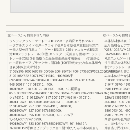
左ページから抽出された内容
右ページから抽出
ランディグランドゲート一ス■ぺマネ一多翡変ヤ弓れマルチ
本体部材価格表〈
一ダブルスライド引戸一スライド引戸台車型引戸支柱回転式門
記号価格セビアブ
一扉大型伸縮Fl扉ス_′ゞ_ゲートB型高対245キャスター式B型高
¥233.100SAVM2
対180フラットレール式B型[キャスター式]組台せ価格BttEフラッ
SAVM41¥63.00
トレール式]組含せ価格☆全品受注生産品寸法単位mm寸法単位
Fl扉ス_パ_ゲー
mm呼称セビアブラック全巾開口巾(100°回転)たたみ巾本体組合
注生産品本体部材
せ表(本体形式)片開き
材(フラットレー
310S¥296,1003168395400¥366.200498¥434.7004873620S¥552.2006144310。
試網縁橋蛸と警こ
310710S¥622.30071397044310。400800S半
み向本体組合せ(
692.40080397944890S¥760,9008844980S半829,400110S半
310S3168307339
948,5001111011015310。400。
31047139704489
4001200¥1.018.6001201011400。400。400両開き
490114980S9839
¥535.000395395710W¥805.100395800W¥675.20080347938890W¥743,70089348838
461206S120101
クa76310。3101320W¥1.117.3001327フ96310・310310。
620W6138395371
4001410W¥1.18714004080895895310。400400・
40C400。400121
3101500W¥1.257.5001895994310。400400。
400121680W168
4001590W¥1,327.600159765880400。
6801093400。49
4001680W¥1,396.10016876400。400170W平
490121950W1
1,464,6001777610930。
内容名称相包内容
4901860W¥1,533,1001867685801950W¥1.601.66619ら
コ、灰付ボルト・
7694801192呼称セビアブラック全巾開□巾たたみ巾本体組合せ
岸言当り門柱1本