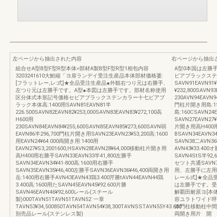
左ページから抽出された内容
右ページから抽出
組合せA型B型F型R型本体=部材A製B型F型R型1相包内容
A型0本国は左勝
3203241610大鮒縮「ヨ扉ランデイ受注生産品本体部材価格萎:
ビアブラックステ
[フラットレー,レ:式]★全品受注生産品●外観右つり元は右勝手、
SAVN91EAVN91
左つり元は左勝手です。A型●本図は左勝手です。部材名称使用
¥232,800SAVN93
区分体式本形記号価格セビアブラックステンカラー十七ピアブ
230AVN94EAVN94
ラック本体高:1400用SAVN81EAVN81半
門柱片開き用島:1SAV
226.500SAVN82EAVN82¥253,000SAVN83EAVN83¥272,100高
島:160CSAVN24
H600用
SAVN27EAVN27
230SAVN84EAVN84¥255,600SAVN85EAVN85¥273,600SAVN弱
片開き用高H400用右
EAVN86半296,700門柱片開き用SAVN23EAVN23¥53,200高:1600
BSAVN34EAVN3
用EAVN24¥64.000両開き用:1400用
SAVN38二AVN3
EAVN27¥S3,2001600,HSAVN28EAVN28¥64,000移動柱片開き用
AVN43¥33.400
高H400用右勝手SAVN33EAVN33半41,800左勝手
SAVN4StS半92,
SAVN34EAVN34¥41‐800高:1600用右勝手
セツト共通SAVN7
SAVN35EAVN35¥46,400左勝手SAVN36EAVN36¥46,400両開き用
用、左勝手に左用
岳:1400用右勝手AVN43EAVN43鶏3.400芹勝tAVN44EAVN44鶏
レール式]★全品
3.400高:1600用たSAVN45EAVN45¥92.600片勝
は左勝手です。受
SAVN46EAVN46¥92,600レール(スチール
解覇田耐原ヨ[本体
製)000TAVN51TAVN51TAVN52¨一章
容ユラトワイド呼
TAVN53¥34,500850TAVN54TAVN54¥38,300TAVNSSTAVN55Y43.600
体門柱移動柱中間
別売品レール(ステンレス製)
両開き用片 開 き右