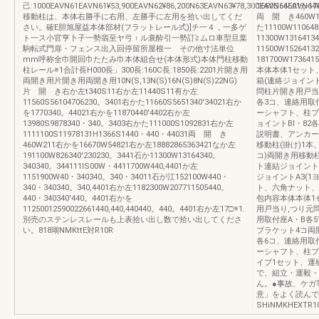
己:1000EAVN61EAVN61¥53,900EAVN62¥86,200N63EAVN63¥78,300EAVN64EAVN64¥
1660S66601か1
移動柱は、本体右勝手に右用、左勝手に左用を拾い出してくだ
両 開 き460W1か
さい。確E胆旭屋益本体部材(フラットレール式)]チ一４，一多ゲ
た11100W11064
ト一ス小官亨卜子一勢翡至ヤ弓︲ル衰酔引一勢訂≧ムロ車型旦葉
11300W131641
駒転式門扉・フェンス出入回停留所屋根一 その他寸法単位
11500W1526413
mm呼称全巾開回巾たたみ巾本体組合せ(本体形式)本体門柱移動
181700W17364
柱レール※1合計長H000長」300長:160C長:1850長:2201片開き用
本体本体1セット
両開き用片開き用両開き用10N(S,13N(S)16N(S)8N(S)22NG)
箱(連絡ジョイント
片 開 き右か左t340S11右か左11440S11有か左
問柱片開き用戸当
11560S56104706230。3401右かた11660S5651340'34021右か
各3コ、連絡用取
を1770340。44021右かを11870440'4402右か左
ーシャフト、柱ブ
13980S9878340・340。3403右かた111000S1092831右か左
ョイントBl・82
1111100S11978131H1366S1440・440・44031両 開 き
説明書、アンカー
460W211右かを16670W54821右か左18882865363421なか左
移動柱(掛け)1本
191100W826340'230230。3441石か11300W13164340。
コ)両開き用移動
340340。344111lS00W・4411700W440,4401か左
ト連結ジョイントA
1151900W40・340340。340・34011石が江152100W440・
ジョイントA3(
340・340340。340,4401右か左1182300W207711505440。
ト、六角ナット、
440・340340'440。4401右かを
包内容本体本体1
11250012590022661440,440,440440。440。4401右か左17□※1.
用戸当り,つり元
別売のステンレスレールも上表拾い出し数で拾い出してくださ
用取付座A・B各
い。818瑚NMKttE対R10R
ブラケット4コ両
各6コ、連絡用取
ーシャフト、柱ブ
イブ1セット、運
で、組立・運毅・
ん。●事故、ケガ
意」をよく読んで
SHiNMKHEXTR1