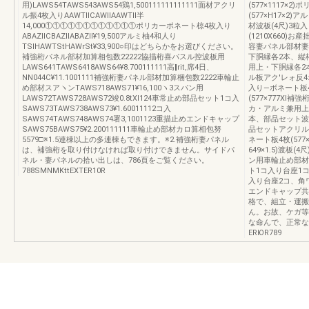
用)LAWS54TAWS543AWS54鶏1,500111111111111面材アクリ
(577×1117
ル振4枚入りAAWTllCAWllAAWTll半
(577×H17×2)
14,000①①①①①①①①①①①①ポリカーポネート椋4枚入り
材波板(4尺)3粒入
ABAZllCBAZllABAZll¥19,500アルミ柚4和人り
(1210X660)
TSlHAWTStHAWrSt¥33,900○印はどちらかをお選びください。
容妻パネル部材妻
補強桁パネル部材加算相包数22222協描桁喜パスル控波板用
下胴縁各2本、縦
LAWS641TAWS6418AWS64¥8.700111111高‖rit,席4日、
用上・下胴縁各2
NN044C¥11.1001111補強桁妻パネル部材加算梱包数2222車輪止
ル板アク′レォ反4
め部材スアヽンTAWS718AWS71¥16,100ヽ3スパン用
入り―ボネート板4枚
LAWS72TAWS728AWS72竣0.8tXl124車常止め部品セット1コ入
(577×777X
SAWS73TAWS738AWS73¥1.60011112コ入
カ・アルミ兼用上
SAWS74TAWS748AWS74署3,1001123重描止めエンドキャップ
本、部品セット波
SAWS75BAWS75¥2.200111111車輪止め部材カロ算相包努
品セットアクリルア
5579□※1.5連棟以上の多連棟もできます。※2.補強桁妻パネル
ネート板4枚(577
は、補強桁を取り付けなければ取り付けできません。サイドパ
649×1.5)渡板(
ネル・妻パネルの拾い出しは、786頁をご覧ください。
ン用車輪止め部材
788SMNMKttEXTER10R
ト1コ入り台座1
入り台座2コ、角
エンドキャップ共
格で、組立・運搬
ん。お故、ケガ等
な命んで、正常な取
ERЮR789