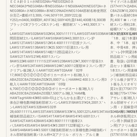
ＥＣＡ針０１○ホNEG024A○*NEG032AOネ
サイドパネル面材(3
NEC040AЭ*NEG048A○率NEG056A○十NE6064ADttNEG072A○ネ
(577×H17×2)A
NEG080A○ネNEG088A○本NEC096ADttNEG104A部材名称使用区
CBAZ03¥10,200
分言己=書粧rl13,300い144,501F191,200Y222,佃
妻パネル面材CBAZ13
Y253,m0400,300関81,401F362,500Y409,皿F440,400将18,3003B
判,400Ｔ〓ｉ
ブラックCBブラウンCBステン柱・横部材ス′ヽン¥43,3001ス′ヽ
材スパン用柱2本
ン
縦桶1ス′ヽン用
LAWS02TAWS028AWS02¥54,3001i111111LAWS03TAWS038AWS03¥27,30011LAW
本、鯉糧1本逗棟
間田部材2スパLAWSllTAWSll8AWSll¥43,30013スパン炉
「1本、縦￨1本運
LAWS12TAWS128AWS12¥S4.400111111巨授クスパ」
本、中「1本、縦
LAWS13TAWS138AWS13¥25.500111巨酒3スパレ用
本、中骨4本、押
LAWS14TAWS148AWS14粗112部品箱2スパン
ス′ヽレ[中間梁2
SAWS21TAlVS21¥8,40011スパン
部品箱ス′ヽシ用
8AWS22¥8.600111111S23TAWS238AWS23¥7,300111登張3ス
書、取扱い説明書
パン肝SAWS24TAWS248AWS24¥7,600112屋順Ｍ２スパン用ア
品セット連榛3ス
クリアレ板2枚入りAAWT02CAWT02AAW「02半
1本3スパン用連
17,800①②①②①②①②ポリカーボネート椋2枚入り
ン￨補強桁部品箱
ABAZ02CBAZ02ABAZ02¥25,000アルミHAW¥42.400３スパン用3
クリル板ク抹守ス,
枚入りAAWrT03CAWT03AAW「03瑠
ト板を入りオギリラ
6,700①①②①②③②③④③ポリカーボネート板3枚入り
質2カ宜(775X
ABAZ03CBAZ03ABAZ03鶏7,500アル3枚入'HAM亀
板3枚(775×177
HAWTagHAWr43¥83.600○印はどちらかをお選びください。本
アサレミ板3枝入りア
体合計梱包数8補強桁部材スパンLAWS318AWS31¥24,2001ス′ヽ
ネル部材サイドパ
ンLAWS32TAWS32BAWS32半
ン用・ド屈稼昔l
28,600111111LAWS33TAWS338AWS33¥16,5001221LAWS34TAWS348AWS34¥20,9
スパン用、fET
補強桁部品箱2スパSAWS41TAWS418AWS41¥3.60013スパ
ネル枠併瓶用)2
SAWS42TAWS428AWS42¥3.800111111連棟2ス
パン用卜胴縁舌2
パ,SAWS43SAWS4:8AWS43¥3.20011122軍福]スパレ
ン用)アクリル板2枚
SAWS448AWS44¥3.500112補強桁部材カロ算梱包数24補強桁パ
カーボネート板2粒(
ネル部材福強桁衰パネル枠※2(アクリル・ポリカ・アルミ兼
(577X151lXl