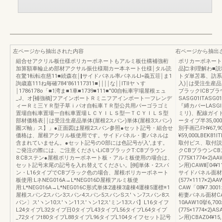
左ページから抽出された内容
右ページから抽出
組合せアクリル板仕様ポリカーポネートもアルミ板仕構補強桁
ポリカーポネート
加算額車輪止め部材アクサル振仕様期カー本ネート仕様￨タル読
品]□:剥理解わ
在驚1転転在慈11■続森在￨‖サイドバネル率バネルLI=義五荘￨ま1
トダ単苫幕、訪系
詢歳嘉111ね毎確784'861117311■￨￨￨￨な￨￨ITIIヤヽす
入)￨は受注生産
￨1786178o「■1湾ま■1車■1739■111■″00自転車宇場屋根ェュ
ブラックICBブラ
_J、オ[補強橋]フアインポートＲミニフアインポート一フレンデ
SASG01lTAS
ィーＲミ三ＹＲ型子草ｉパオ自転車ＴＲ型公共用パーゴラゴミ
『縛カバーLASGlll
置場自転車置場一自転車置場ＬＣＹＩＬＳ型一ＴＣＹＩＬＳ型
ミリ)、配線ガイ
部材価格表￨￨は受注生産品単体(屋根2スバン)単体(屋根3スパン)
ータイブ半35,
圏ズ軸」ス】」●正面図は屋根2スパン参照●セット記号・組合せ
別手画己FH¥67
価格は、屋根アクリル板使用です。サイドパネル・妻パネルは
¥59,000LBEK8
含まれていません。●セット記号のO部には色記号が入',ます。
取付ビス、取付説
ご発注の際には、ご注意くださいLiCBブラックT:CBブラウン
クCBブラウンCBス
8:CBステン●屋根ポリカーボネート板・アルミ板使用の場合は、
(775X1774×2
セット記号末尾の記号を入れ替えてください。[例]単体・2スパ
ン用)CAW町04¥11,
ン・L16タイプでCBブラック色の場合、屋根ポリカーボネート
サイドパネル面材(3
板使用:LネNEG016A→L*NEG016D屋根アルミ板使
(577×1117×2)
用:L*NEG016A→L*NEG016C形式単体2連棟3違棟4運棟5運標※1
CAW「08¥7.3001
屋根スパン2スパン3スパン4スパン5スパンSス′ヽン7スパン8ス
桁妻パネル面材CAW「
パン〕ス′ヽン10ス′ヽン11ス′ヽン12ス′ミン13スパ】L16タイフ
10AAW10挙6,7
L24タイプL32タイプ日0タイプL43タイプL56タイプL64タイプ
(775×1774×2)
_72タイフt80タイプL88タイプL96タイプL104タイフセット記号
ン用)CBAZ04¥15,3