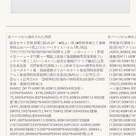
左ページから抽出された内容
右ページから抽出
組合せサイ言韓,胆船￨韻utLめ″ヽ■国よい境,(■部材単体たて連棟
呼称形式(屋根スパン
草特止めバー1雪よけカバー￨サイドパネル1男J売品
段(高16)アクリル板0
77911779779780780780780782野キ上野・ンポート一！！野望
(4)¥55,300¥55,30
十五一一ューダ巧襲ゥ一鴨臨コ逆据グ斐鵡啜輔専置場屋根フレ
連糠(8)¥111.600
ンデイー煮ミニ3スパン4スパン組含せ価格[アクリブ嚇含]￨は受
(9)¥130.500¥130
注生産品形 式呼称形式(屋根スパン)本体寸法mm標準柱長柱ポ
800¥142,800¥24
リカーポネート板・熱線遮断ポリカーボネート板使用時加算額
(12)¥167,400¥16
アルミ板使用時加算額間口奥行全高(柱側内)セット記号①,①・
(13)¥186,300¥1
③セット記号①o①・③標準柱(柱側内=1800)長柱(柱側内=2350)
(15)¥198,600¥19
単体・連棟023単体(ネ
(1¥223,200
BAM02【¥179.600¥138,400¥12,000¥50i400当初ヽ
ート板023¥46.800
(42954*BAM03〔¥198,200¥207,000半16,000平
(4¥60.200¥60,2
75,200044*¥354,800*BAM044日L半372,400¥24,000¥112.8002更
(6)¥93.600¥93.
垂"東(7)51022885)*BAM051四¥373,400DネBAM0511』
(7)¥107,000¥1
L¥391,000¥28.000¥131お000582連棟(8)208723352885)*BAM058
(8)¥120,400¥120
四¥393,100)*BAMOSど¥410.700¥32.000¥150t4000663連棟
(1¥140,400¥140.
(9)23352885め来BAM666園
8000803連糠(11¥1
¥491,000*BAM06t¥S13.000¥36,000¥169!2000733連棟
(12)¥180,600¥10
(10)725020872335*BAM0731A¥509,600*L¥531.600¥40,000¥1
(13)¥200.600¥20
範;0000803連棟(11)2087*BAM088*BAM030困L¥551.300¥44ョ
000¥214.000¥37
000平20S,8008682*BAM08号¥549.000)*BAM087樫JL半
(15)¥227,400¥22