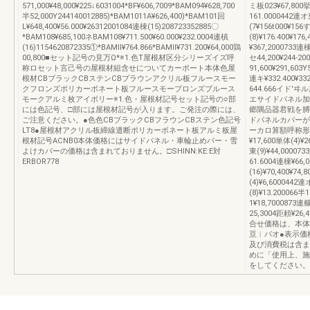
571,000¥48,000¥225↓6031004*BF¥606,7009*BAM094¥628,700
ミ板023¥67,800挙6
半52,000Y244140012885)*BAM1011A¥626,400)*BAM101回
161.0000442連オ
L¥648,400¥56.000¥26312001084連棟(15)208723352885〇
(7¥156t000¥15
*BAM108¥685,100ネBAM108¥711.500¥60.000¥232.0004連槙
(8)¥176.400¥176
(16)1154620872335①*BAMll¥764.866*BAMll¥731.200¥64,000鶏
¥367,2000733連棟
00,800■セット記号の見万Ω*※1.色T屋根材区分シリーズイズ呼
セ44,200¥244‐200
称ロセット言己号の屋根材組含せについてカーポート本体色屋
91,600¥291,603
根材CBブラックCBステンCBブラウンアクリル板フルースモー
連キ¥332.400¥33
クフロンズポリカーボネート板フルースモーブロンズブルース
644.666イド
モークアルミ枚アイポリー※1.色・屋根材記号セット記号の○部
エサイドパネル加
には色記号、□部には屋根材記号が入ります。ご発注の際には、
郷隅品器君戦を膊
ご注意ください。●色色CBブラックCBフラウンCBステン色記号
ドパネルカバーが
LT8●屋根材アクリル板締線遣断ポリカーボネート板アルミ板屋
ーカロ算額呼称形
根材記号ACNB0本体価格にはサイドパネル・車輪止めバー・雪
¥17,600単体(4)¥2
よけカバーの価格は含まれておりません。□SHlNN:KE:E対
東(9)¥44,00007
ERBOR778
61.6004連棟¥66,
(16)¥70,400¥7
(4)¥6,6000442
(8)¥13.200066半
1¥18,7000873連
25,3004距頼¥
合せ価格は、本体
亘︱パオ●表示価
及び消費税は含ま
めに「使用上、施
をしてください。SHI