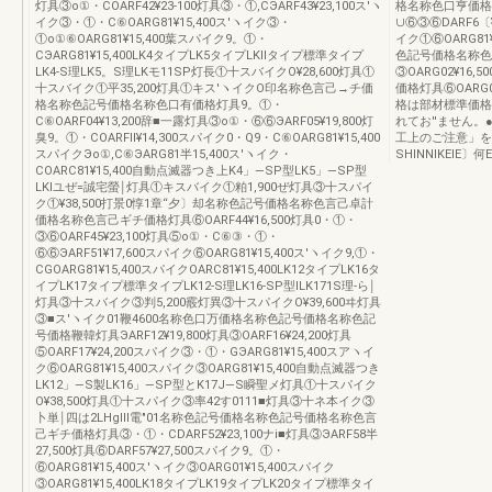
灯具③o①・COARF42¥23‐100灯具③・①,CЭARF43¥23,100ス′ヽ
格名称色口亨価格灯具
イク③・①・C⑥OARG81¥15,400ス′ヽイク③・
∪⑥③⑥DARF6〔¥
①o①⑥OARG81¥15,400葉スパイク9。①・
イク①⑥OARG81¥
CЭARG81¥15,400LK4タイプLK5タイプLKllタイプ標準タイプ
色記号価格名称色言
LK4-S理LK5。S理LKモ11SP灯長①十スバイクO¥28,600灯具①
③OARG02¥16
十スバイク①平35,200灯具①キス′ヽイクO印名称色言己→チ価
価格灯具⑥OARG03
格名称色記号価格名称色口有価格灯具9。①・
格は部材標準価格
C⑥OARF04¥13,200辞■一露灯具③o①・⑥⑥ЭARF05¥19,800灯
れてお''ません
臭9。①・COARFll¥14,300スパイク0・Q9・C⑥OARG81¥15,400
工上のご注意」を
スパイクЭo①,C⑥ЭARG81半15,400ス′ヽイク・
SHlNNIKEIE〕何E
COARC81¥15,400自動点滅器つき上K4」―SP型LK5」―SP型
LKlユぜ=誠宅螢￨灯具①キスバイク①粕1,900ぜ灯具③十スパイ
ク①¥38,500打景0惇1章“夕〕却名称色記号価格名称色言己卓計
価格名称色言己ギチ価格灯具⑥OARF44¥16,500灯具0・①・
③⑥OARF45¥23,100灯具⑤o①・C⑥③・①・
⑥⑥ЭARF51¥17,600スパイク⑥OARG81¥15,400ス′ヽイク9,①・
CGOARG81¥15,400スパイクOARC81¥15,400LK12タイプLK16タ
イプLK17タイプ標準タイプLK12-S理LK16-SP型ILK171S理‐ら￨
灯具③十スバイク③判5,200霰灯異③十スパイクO¥39,600ヰ灯具
③■ス′ヽイク01鞭4600名称色口万価格名称色記号価格名称色記
号価格鞭韓灯具ЭARF12¥19,800灯具③OARF16¥24,200灯具
⑤OARF17¥24,200スパイク③・①・GЭARG81¥15,400スアヽイ
ク⑥OARG81¥15,400スパイク③OARG81¥15,400自動点滅器つき
LK12」―S製LK16」―SP型とK17J―S瞬聖メ灯具①十スパイク
O¥38,500灯具①十スパイク③率42す0111■灯具③十ネ本イク③
卜単￨四は2LHgⅢ電"01名称色記号価格名称色記号価格名称色言
己ギチ価格灯具③・①・CDARF52¥23,100ナi■灯具③ЭARF58半
27,500灯具⑥DARF57¥27,500スパイク9。①・
⑥OARG81¥15,400ス′ヽイク③OARG01¥15,400スパイク
③OARG81¥15,400LK18タイプLK19タイプLK20タイプ標準タイ