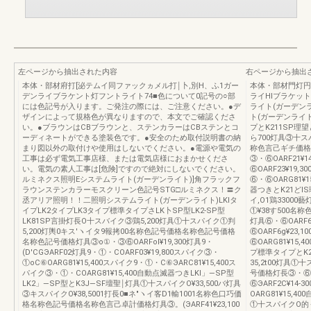
左ページから抽出された内容
右ページから抽出
本体・部材府打[泌テムイ同ファックヵメル打￨卜,別H、ふ1ガー
本体・部材門灯円
デンライブラケント灯フントライト74■色について0記号の○部
ライHIブラケッ
には色記号が入ります。ご発注の際には、ご注意ください。●デ
ライト(ガーデン
ザインによって規格色が異なりますので、本文でご確認くださ
ト(ガーデンライト
い。●ブラウンはCBブラウンと、ステンカラーはCBステンとコ
プとK211SP理望
ーディネートができる塗装色です。●安全のため取付説明書の納
ら700灯具③十スパ
まり図以外の取付けや使用はしないでください。●電源や電気の
称色言己ギチ価格
工事は必ず電気工事店様、または電気店様におまかせくださ
③・⑥OARF21¥1
い。電気の素人工事は[危険]ですので絶対にしないでください。
⑥OARF23¥19,
ルミネクス照明Eシステムライト(ガーデンライト)]角フラックフ
⑥・⑥OARG81¥1
ラウンステンカラーモスクリーン色記号STG□ルミネクス！〓ク
器つきとK21どIS
丞アリア照明！！二照明システムライト(ガーデンライト)LKlタ
イ,O1鶏3300
イプLK2タイプLK3タイプ標準タイプさLK卜SP型LK2-SP型
①¥38す500
LK81SP言掛灯長O十スバイク③鶏5,200灯具①十スパイク①判
灯具⑥・⑥OARF61
5,200灯輿0キス′ヽイタ9報拷00名称色記号価格名称色記号価格
⑥OARF6g¥23,
名称色記号価格灯具③o①・③⑥OARFol¥19,300灯具9・
⑥OARG81¥15,
(D'CGЭARF02灯具9・①・COARF03¥19,800スパイク③・
プ標準タイプとK24
①oC⑥OARG81¥15,400スパイク9・①・C⑥ЭARC81¥15,400ス
35,2t00灯具①
パイク③・①・COARG81¥15,400自動点滅器つきLKl」―SP型
号価格灯長③・⑥DAR
LK2」―SP型とK3J―SF壇聖￨灯具①十スパイクO¥33,500バ灯具
⑥ЭARF2C¥14‐
③キスパイクO¥38,5001打長0■ネ″ヽイ客D1輸1001名称色口巧価
OARG81¥15,4
格名称色記号価格名称色言己卓計価格灯具③。(ЭARF41¥23,100
①十スパイクO的