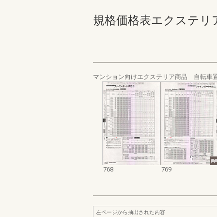
規格価格表エクステリア編_20
マンション向けエクステリア商品 自転車置
768
769
左ページから抽出された内容