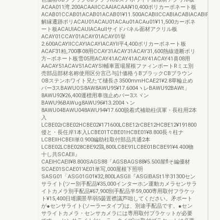
ACAA011湾.200ACAAllCCAAlACAAl¥10,400ポリカーポネート板
ACAB01CCAB01ACAB01ACAB01¥11.500ACABllCCABlACABlACABll¥12,7
解縁遷跡ポリACAU01ACAU01ACAu01ACAu01¥11,500カーボネ
ート板ACAUlACAUlACAullサイドバネル面材アクリル板
ACAY01CCAY01ACAY01ACAY01挙
2.600ACAYllCCAYlACAYlACAYll平4,400ポリカーポネート板
ACAF31粕,700事08用CCAY31ACAY31ACAY31,600熱線道断ポリ
方―ボネート板雪05用ACAY41ACAY41ACAY41ACAY41喜08用
AACAY51ACAV51ACAYSl輔車置場屋根ファィンポートRミエ別
売部品部材名称使用区分言己与計価格うBブラックCBブラウン
OBステンホワイト兄たて樋長さ3500mmHCAE21¥2.8草輪止め
バー3スBAWUOS8AW8AWU95¥17.6004ヽレBAWU92BAWt」
8AWU92¥26,400運標用車強止めパー3スヾン
BAWU96BAWug8AWU96¥13.2004ヽン
8AWU04BAWU048AWU94¥17.600脱着式補助柱倶軍・長柱用2本
入
LCBE02rCBE02HCBE02¥171600LCBE12rCBE12HCBE12¥191800
侵と・長任岸1本入LCBE01TCBE01HCBE01¥8.800長々柱ナ
LCBEllHCBEll単0.900編助柱取付部品共通2本
LCBE02LCBE028CBE92鶏,800LCBE91LCBE01BCBE91¥4.400物
十し共SCAEll』
CAElHCAEll¥8.800SAGS88「AGSBAGS88¥5.500屋flそ編優材
SCAE01SCAE01'AE01単写,000屋根下照明
SASG01「ASG01G01¥32,800LASGll『ASGlBASt1半31300セン
サライト(ツー別手配品¥35,000インターホン運動カメラセンサラ
イトカメラ別手配品¥67,900別手配品半59,000専用取付フラケッ
ト¥15,400日壻躙景早弱5曇置襟議芦咄してください。矛ポート
が●センサライト(ソーラータイプ)は、別途手配品です。●セン
サライトカメラ・センサカメラには専用取付ブラケットが必要