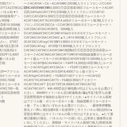
Zl用(7ス′ヽ
ークACAY04ヽCAヽACAY04¥0.2003枚入ライトフロンズCCAVl
37TCAZ378CAZ37HCAZ37Y40,700
召3CAYCCAYlて¥10,500①①②②⑥富08日フルースモークACAYl
イドパネル柱▼1
召氏OAYlaACAYlて¥10,S004枚入ライトフロンスCCAY14〕
判,900達棟用アヽ
CAYCCAYl召¥14.000①①②②⑥②②④④⑥フルースモーク
900海・
ACAY14ACAYt“ACAYl召¥14.a60ボリカーボネート板3枚入ライト
③挙10.5004枚
フロンズOCAY23CCAヽCCAY2¥10.500①①①フルースモークヽ
板高08用3枚入
CAY23ACAY2ACAY2¥10。5004枚入
ポリカーボネー
DCAY2466AY24CCAY24¥1410al①①①②②②フルースモークヽ
5用高08用村
CAY24ACAY24ACAY24AC▲Y,コ¥14.0003枚入イトフロンス
い。37357
3CAY33CCAYagC'AY38¥13.800①①②②③フルースモークヽ
格1段2,受CB
CAY33ACAYag〕AY33挙13.8004枚入ライトフロシスう
3(高05)十
CAY34CCAY34CCAVIAY34¥18招陶0①①②②③②②④④⑥ルー
2平15,4001
スモークACAY34ACAY34ACAYY34¥181400熱線遺断ポリカーボ
001妻パネル柱
ネート板ルースモークACAY範ACAY43Y43挙10.5004柿入ルース
①①程
モークACAY瑠ACAV44ACAヽY44半14,000吉nR田3柿入￨ルース
モークACAYSgRCAYS3ACAヽヽY53半13,800フルースモーク
材︻選択︼アクリル
ACAY54RCAYS4ACAYS召¥18,4000アルミ板イ示リー
4.400ポリカーボネ
HCAY6gHCAY63HCヽY63¥231100アイホリーHCAY6召
1¥3,700富
HCAY6“HCAY64HCAY73ヽY64粕0.800のアイホリー
熱線進断ポリカーボネ
HCAY73HCAY7【lCAY73平34.800HCAY74HCAY7召
41¥3,700一島
HCAV74lCAV7』¥46.400②合計梱包数○印はどちらかをお選びく
梱包数異形対応部材部
ださい。48488サイドパネル言□材価格表/嚇g号旨1彰芳ち右書
イト
苫昔暫腎我件ず補助柱を取付1サてくだれヽ●サイドパネル面材
柵句数
はアクリル板・ポリカーボネート板・熱線遮断ポリカーボネー
ト板・アルミ板のいずれかをお選びください。・最情悸押響甑
算丸ドパ和レ3段信郷X長々柱使用中こサイドパネル3段信列の●
背面合掌時にはサイドパネルの取り付けはできません。●たて連
棟(2連棟)の場合、パネルカバーの拾い出しは単体と連棟用を拾
い出してください。屋根材・サイドパネル面材(1枚入)部材名称
色価格OBフラックCBブラウICBステホワイト屋根材アクリル板