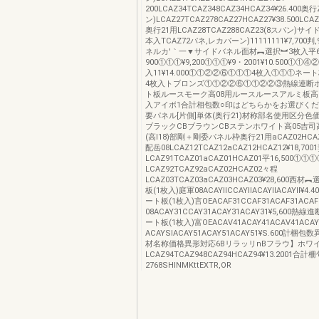
200LCAZ34TCAZ348CAZ34HCAZ34¥26.400奥行
ン)LCAZ27TCAZ278CAZ27HCAZ27¥38.500LCAZ
奥行21用LCAZ28TCAZ288CAZ23(8スパン)サ
本入TCAZ72パネ,レカバーン)11111111¥7,700
ネルカ′｀一▼サイドバネル面材︻選択︼3枚入平6,
900①①①¥9,200①①①¥9・2001¥10.500①①④②
入11¥14.000①①②②⑥①①①4枚入①①①ネート
4枚入トブロンズ①①②②⑥①①②②③熱線連断
ト板ルースモーク高08用ルースルースアルミ板高0
入アイボ1合計相包数○印はどちらかをお選びくださ
要パネル[片側]単体(奥行21)材称部名使用区分色価
ブラックCBブラウンCBステンホワイト高05吉司高1
(高l18)部剛＋剛委パネル枠奥行21用aCAZ02HCAZ0
配岳08LCAZ12TCAZ12aCAZ12HCAZ12¥18,7
LCAZ91TCAZ01aCAZ01HCAZ01平16,500①①
LCAZ92TCAZ92aCAZ02HCAZ02々程
LCAZ03TCAZ03aCAZ03HCAZ03¥28,600西
板(1枚入)庭軍08ACAYllCCAYllACAYllACAYll¥
ート板(1枚入)言OEACAF31CCAF31ACAF31ACAF3
08ACAY31CCAY31ACAY31ACAY31¥5,600
ート板(1枚入)富OEACAV41ACAY41ACAV41ACAY
ACAYSlACAY51ACAY51ACAY51¥S.600計
材名称価格異形対応6BリラッリnBフラウ】ホワ
LCAZ94TCAZ948CAZ94HCAZ94¥13.2001合計
2768SHINMKttEXTR,OR