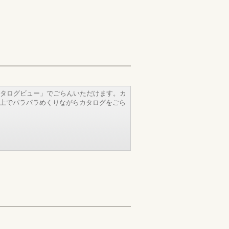
タログビュー」でごらんいただけます。カ
b上でパラパラめくりながらカタログをごら