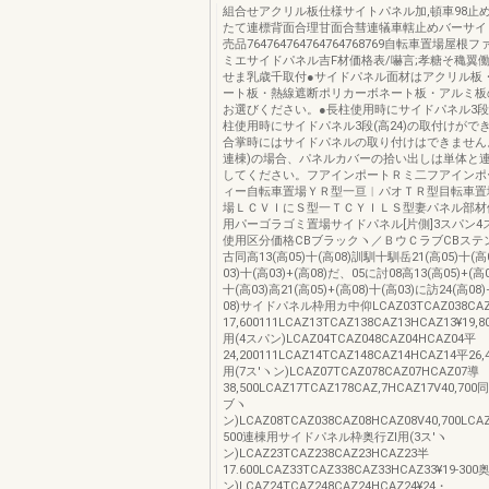
組合せアクリル板仕様サイトパネル加,頓車98止
たて連標背面合理甘面合彗連犠車轄止めバーサイ
売品764764764764764768769自転車置場屋根
ミエサイドパネル吉F材価格表/嚇言;孝糖そ穐翼
せま乳歳千取付●サイドパネル面材はアクリル板
ート板・熱線遮断ポリカーボネート板・アルミ板
お選びください。●長柱使用時にサイドパネル3段(
柱使用時にサイドパネル3段(高24)の取付けがで
合掌時にはサイドパネルの取り付けはできません。
連棟)の場合、パネルカバーの拾い出しは単体と
してください。フアインポートＲミ二フアインポ
ィー自転車置場ＹＲ型一亘︱パオＴＲ型目転車置
場ＬＣＶＩにＳ型一ＴＣＹＩＬＳ型妻パネル部材
用パーゴラゴミ置場サイドパネル[片側]3スパン4
使用区分価格CBブラックヽ／ＢウＣラブCBステ
古同高13(高05)十(高08)訓馴十馴岳21(高05)十(高0
03)十(高03)+(高08)だ、05に討08高13(高05)+(高0
十(高03)高21(高05)+(高08)十(高03)に訪24(高08)
08)サイドパネル枠用カ中仰LCAZ03TCAZ038CAZ
17,600111LCAZ13TCAZ138CAZ13HCAZ13¥19,8
用(4スパン)LCAZ04TCAZ048CAZ04HCAZ04平
24,200111LCAZ14TCAZ148CAZ14HCAZ14平26,
用(7ス′ヽン)LCAZ07TCAZ078CAZ07HCAZ07導
38,500LCAZ17TCAZ178CAZ,7HCAZ17V40,70
ブヽ
ン)LCAZ08TCAZ038CAZ08HCAZ08V40,700LCA
500連棟用サイドパネル枠奥行Zl用(3ス′ヽ
ン)LCAZ23TCAZ238CAZ23HCAZ23半
17.600LCAZ33TCAZ338CAZ33HCAZ33¥19‐30
ン)LCAZ24TCAZ248CAZ24HCAZ24¥24・