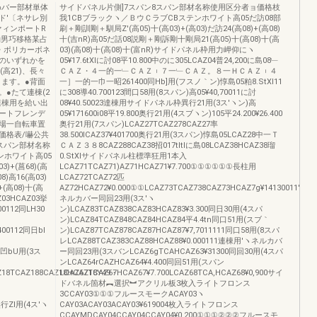
めバー部材単体
サイドパネル片側]7スパン8スパン部材名称使用区分者ョ価格枝
ド′〔ネサレ別
我1CBブラックヽ／ＢウＣラブCBステンホワイト高05だ訪08部
ファィンポートR
刷＋剛訓剛＋馴局Z'(高05)十(高03)+(高03)だ訪24(高08)+(高08)
働男巧移格某占
十(吉nR)高05だ話08説剛＋剛訴剛十剛局21(高05)十(高08)十(高
・ポリカーボネ
03)(高08)十(高08)十(富nR)サイドパネル枠用力岬仰にヽ
のいずれかを
05¥17.6tXlに討08平10.800中のに305LCAZ04普24,200に島08﹂
高21)、長々
ＣＡＺ・４一的一﹂ＣＡＺ︲７一﹂ＣＡＺ。８一ＨＣＡＺ︲４
きます。●背面
一］一的一巾一昭261400同Hb]用(フスノ｀ン)惇島05粕8.StXl11
●たて連棟(2
に308導40.700123間口58用(8スパン)高05¥40,70011に討
連棟用を給い出
08¥40.50023達棟用サイドパネル枠異行21用(3ス′ヽン)高
ートフレンデ
05¥171600i08平19.800奥行21用(4スブヽン)105平24.200¥26.400
場一自転車置
奥行21用(7スパン)LCAZ27TCAZ278CAZ27率
価格表/嚇公共
38.500lCAZ37¥401700奥行21用(3スパン)惇島05LCAZ28中一Ｔ
スパン部材名称
ＣＡＺ３８8CAZ288CAZ38招017tltlに島08LCAZ38HCAZ38瑠
ンホワイト高05
0.StXlサイドパネル柱標準狂用1本入
3)+(菖68)(高
LCAZ71TCAZ71)AZ71HCAZ71¥7.700①①①①①①長柱用
8)高16(高03)
LCAZ72TCAZ72匹
+(高08)十(高
AZ72HCAZ72¥0.000①①LCAZ73TCAZ738CAZ73HCAZ7g¥14130011′ヽ
03HCAZ03挙
ネルカバー同回23用(3ス′ヽ
00112同LH30
ン)LCAZ83TCAZ838CAZ83HCAZ83¥3.300同日30用(4スパ
ン)LCAZ84TCAZ848CAZ84HCAZ84平4.4tn同口51用(スブ｀
400112同日bl
ン)LCAZ87TCAZ878CAZ87HCAZ87¥7,7011111同口58用(8スパ
レLCAZ88TCAZ383CAZ88HCAZ88¥0.000111連棟用′ヽネルカバ
0同凹bU用(3ス
ー同回23用(3スバンLCAZ6gTCAHCAZ63¥31300同回30用(4スパ
ンLCAZ64rCAZHCAZ64¥4.400同回51用(スパン
Z18TCAZ188CAZ18HCAZ18Y49・
LCAZ67TCAZ67HCAZ67¥7.700LCAZ68TCA,HCAZ68¥0,900サイ
ドバネル箇材︻選択︼アクリル板3枚入ライトフロンス
3CCAY03①①①フルースモークACAY03ヽ
0奥行Zl用(4ス′ヽ
CAY03ACAY03ACAY03¥619004枚入ライトフロンス
CCAYMDCAY04CCAY04CCAY04¥0.200①①①②②②フルースモ