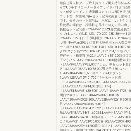
組合せ両支持タイプ片支持タイブ両支持部材基本
イプUD手すりコーナータイプサイドパネル1傾斜
ット傾斜ジョイント漉廊酎スカイパスE両支持][傾
エット首口材価格/嚇●セット記号の組合せ価格
です。長柱のセット記号は、末尾に「L」を付け
柱使用の場合は、標準柱を長柱に替えて拾い出し
長柱セット記号例:○*NAAVF1258□L形式縦延長ユ
タプ(4スパン)間□D:12D:17D:20D:23D:30セット
0*NAAVF1229口十日脚研珊加υttNAAヽD*NA4V
ILI9ⅢNAAV:m29日tと)部材名称使用区分入数
ート板半178,500¥187,3001198,100遊10,100F27
クCBステン所Y222,500Y241,3001264,100殺92,1
寿任セット標準種(柿22尽LAAV01¥351200①①①
下:25)2ZヽLAAV028AAVOZ¥41・800傾斜用東
トLAAV97BAAV9'¥22,00011けた。中骨セット奥
各1本LAAV10BAAV10¥38,000畳そ子:366スパン
1LAAVllBAAVll¥61,600母午「:29(4スブヽン
1LAAV128AAV12¥401700111垂木セット問
口:12LAAV508AAV58¥28,00013本LAAV40BAAV40
【LAAV30BAAV38¥14,000問口:174】
【LAAV518AAV51¥30,3001LAAV418AAV41¥23,10
間日:204フトLAAV528AAV52¥37,60013本
LAAV428AAV42¥28,200LAAV32BAAV32¥18.800間
日:23AAV53BAAV53¥45.60013】
【LAAV43BAAV43¥34.20022【LAAV33BAAV33¥2
氏LAAV54BAAV54¥61.6003本LAAV44BAAV44¥46
LAAV34BAAV34¥30,300側枠セット□:12LAAV20]AA
コ:17LAAV21]AAV21¥30.800ヨ:20LAAV22¥37.4
LAAV233AAV23¥461200間口:302フトLAAV243AA
雨樋セット共通L:301本SCAE213CAE21¥2180