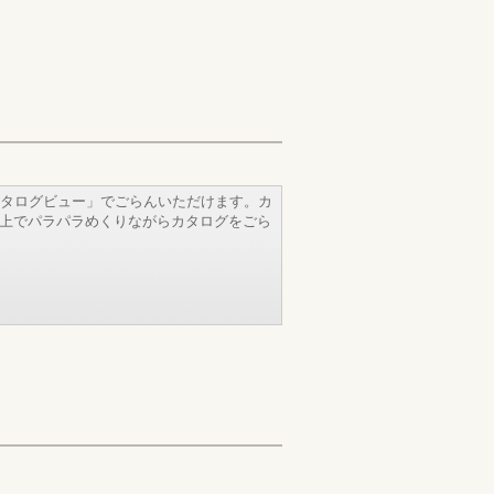
タログビュー」でごらんいただけます。カ
b上でパラパラめくりながらカタログをごら