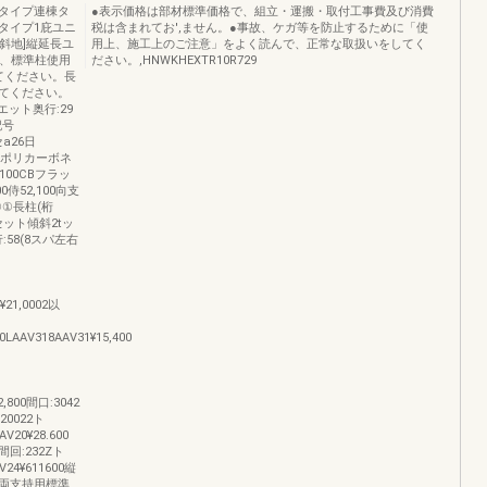
タイプ連棟タ
●表示価格は部材標準価格で、組立・運搬・取付工事費及び消費
タイプ1庇ユニ
税は含まれてお',ません。●事故、ケガ等を防止するために「使
斜地]縦延長ユ
用上、施工上のご注意」をよく読んで、正常な取扱いをしてく
は、標準柱使用
ださい。,HNWKHEXTR10R729
てください。長
てください。
エット奥行:29
記号
セa26日
口有ポリカーボネ
8,100CBフラッ
00侍52,100向支
①①長柱(桁
柱セット傾斜2tッ
行:58(8スパ左右
¥21,0002以
0LAAV318AAV31¥15,400
2,800間口:3042
,20022ト
V20¥28.600
00間回:232Zト
V24¥611600縦
022両支持用標準