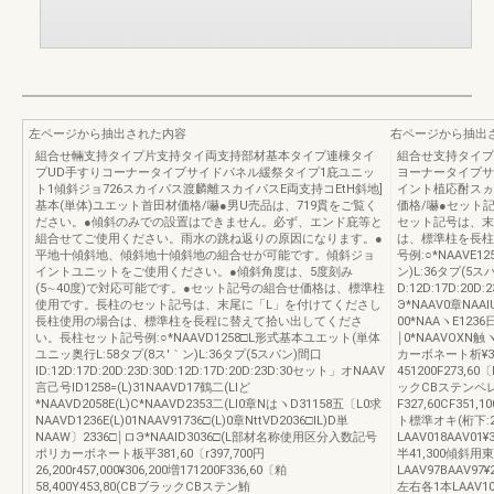
左ページから抽出された内容
右ページから抽出
組合せ輛支持タイプ片支持タイ両支持部材基本タイプ連棟タイ
組合せ支持タイプ
プUD手すりコーナータイブサイドパネル緩祭タイプ1庇ユニッ
ヨーナータイプサ
ト1傾斜ジョ726スカイパス渡麟離スカイパスE両支持コEtH斜地]
イント植応酎スヵ
基本(単体)ユエット首田材価格/嚇●男U売品は、719貫をご覧く
価格/嚇●セット
ださい。●傾斜のみでの設置はできません。必ず、エンド庇等と
セット記号は、末
組合せてご使用ください。雨水の跳ね返りの原因になります。●
は、標準柱を長柱
平地十傾斜地、傾斜地十傾斜地の組合せが可能です。傾斜ジョ
号例:○*NAAVE
イントユニットをご使用ください。●傾斜角度は、5度刻み
ン)L:36タプ(5ス
(5∼40度)で対応可能です。●セット記号の組合せ価格は、標準柱
D:12D:17D:20D
使用です。長柱のセット記号は、末尾に「L」を付けてくださし
Э*NAAV0章NAAl
長柱使用の場合は、標準柱を長程に替えて拾い出してくださ
00*NAAヽE1236
い。長柱セット記号例:○*NAAVD1258□L形式基本ユエット(単体
￨0*NAAVOX
ユニッ奥行L:58タプ(8ス′｀ン)L:36タプ(5スパン)間口
カーボネート析¥349,
ID:12D:17D:20D:23D:30D:12D:17D:20D:23D:30セット」オNAAV
451200F273,60
言己号ID1258=(L)31NAAVD17鶴二(Llど
ックCBステンペレY43
*NAAVD2058E(L)C*NAAVD2353二(LI0章NはヽD31158五〔L0求
F327,60CF351,
NAAVD1236E(L)01NAAV91736□(L)0章NttVD2036□lL)D単
ト標準オキ(桁下:2
NAAW〕2336□￨ロЭ*NAAlD3036□(L部材名称使用区分入数記号
LAAV018AAV01
ポリカーボネート板平381,60〔r397,700円
半41,300傾斜用
26,200r457,000¥306,200増171200F336,60〔粕
LAAV97BAAV9
58,400Y453,80(CBブラックCBステン鮪
左右各1本LAAV10