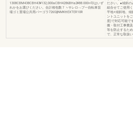
1308CBM438CBH43¥132,000aCBH4286BHa2¥88.000○印はいず
ださい。●傾斜の
れかをお選びください。合計相包数７ヽサレロ﹁ブ一自転車旨
組合せてご使用く
場ゴミ置場公共用パーゴラ726S‖NMKttEXTER10R
平地+傾斜地、傾
ントユニットをご
度)で対応可能で
搬・取付工事費及
等を防止するため
で、正常な取扱いをし