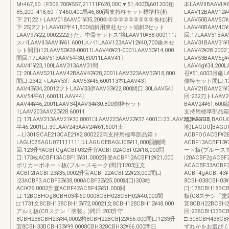
Мr467,60〔F506,700¥557,21111F620,00C▼51,400鶏601200粕
本LAAVllBAAVl
85,200F418,60〔Y460,400馬46,80(両支持柱セット標準柱(桁
LAAV12BAAV1
下:21)22トLAAV018AAV01¥35,200②②②②②②②②②②長柱(桁
LAAV50BAAV5C¥
下:25)2フトLAAV02半41,800傾斜用東柱セット傾斜2セット
LAAV40BAAV4C¥
LAAV97¥22,0002222けた。中骨セットス′将LAAV10¥88.000111t
回:17LAAV51BAA
スパLAAVll3AAVll¥61.6001スパ1LAAV123AAV12¥40,700垂木セ
LAAV31BAAV31¥
ット間日i12LAAV50¥28‐00011LAAV40¥21‐0001LAAV30¥14,000
LAAV42¥28.200
間回:17LAAV513AAV5半30,80011LAAV41〕
LAAV53BAAV5g¥
AAV41¥23,100LAAV313AAV31問
LAAV4g¥34,200
口:20LAAV521LAAV42BAAV42¥28,2001LAAV323AAV32¥18,800
召¥51,6003月厳LA
間口:2342ヽLAAV53〕AAV53¥45,600113本LAAV43〕
側枠セット間口:122
AAV43¥34,20012フトLAAV33伊AAV33¥22,800間口:30LAAV54〕
LAAV21BAAV21¥
AAV54平61,60011LAAV44〕
回:232刀トLAAV2
AAV44¥46,2001LAAV34]AAV34¥30.800側枠セット
BAAV24¥61,60
1LAAV203AAV20¥28.60011
支持用標準部品箱
口:17LAAV213AAV21¥30.8001□LAAV223AAV22¥37.4001□:23LAAV233AAV23
地)LAGUO,BAG
半46.2001口:30LAAV243AAV24¥61,6001土
地)LAGUO[BAG
︵Li301SCAE213CAE21¥2,800222両支持用標準部品箱ト
ACBFOOACBF¥28
LAGU07BAGU071111111ユLAGUOEBAGU08¥11,000罰醐問
ACBF13ACBF13
回:123升YACBFOgACBF032升宜ACBF02ACBF02¥18,000問
ート板(ブルース
口:173枚ACBF13ACBF13¥31.0002升受ACBF12ACBF12¥21,000
i20ACBF2gACBF
ポリカーボネート板(ブルースモーク)間日1203注文
ACACBF33ACBF
ACBF2tACBF23¥35,0002升宝ACBF22ACBF22¥23,000間口
ACBF4gACBF43¥
i23ACBF3:ACBF33¥38,000ACBF32¥25.000間口i303粒
8CBH038CBH03¥
ACI¥76.0002升宜ACBF42ACBF42¥51.000間
口:178CBH18BC
口:12BCBHOg8CBH03半60.0008CBH028CBH02¥40,000間
板(C8ステシ「塗装」
□:1731文8CBH138CBH13¥72,00021文8CBH128CBH12¥48,000
宜8CBH22BCBH2
アルミ板(CBステン「塗装」)間日:203升守
回:238CBH33BCB
8CBH238CBH23¥84,0002杓8CBH22BCB‖22¥56.000間口1233升
□:308CBH438CB
宜8CBH33BCBH33¥99,0008CBH328CBH32¥66,000間日
ずれかをお選ぴく