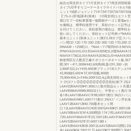
組合せ両支持タイブ1片支持タイプ1両支持部樹
タイプUD手すりコーナータイラサイドバネル1傾
ニット1傾斜ジョイント714173417207267307
【ブbJrJ肝地]基本(単体)ゞスE両支持]ユエツト
朋口引ブ一自転車置場一焔限錦ヂ一ゴミ置場●セ
せ価格は、標準柱使用です。長柱のセット記号は
を付けてください。長柱使用の場合は、標準柱を
拾い出してください。長柱セット記号例:○*NAAVA
基本ユニット(単体ユニット)奥行L58タプ([￨スパン
バン間□D:12D:17D:20D:23D:30D:12D:17D,20D
ⅢNAAWヽ1258E(ロ」*NAAヽ117韓同ttDネNttV
0*NttVA2mtttLl0ネ対AAVA3058□IL)0普NAAVA12
NAAVA1736□(Ll0ホNAAVA2036□(Ll0+NAAVA3
称使用区分入数言己壕チポリカーポネート板,3671
聞,301ヽ411,300W442,600馬88,皿r291,300ヽ的
2,800F322,2∝Y439,4003BブラックCBステンエY4
42,800細5,600▼37,001段幅,800的
70,800r404,2∝F446,000F532,4は両支持柱セット
卜:21)2フト②②②②②②②②②②長柱(桁下:25)
LAAV02BAAV02¥41,800けた取付部品セット共通
LAAV858AAV85¥8,80022けた。中骨セット奥行:
各1本LAAV10BAAViC半88,00011奥行:36(5ス
LAAVll8AAVll¥61,6001111奥行:29(4ス′ヾン芹右
LAAV12BAAV12¥40.700垂木セット間
口:12LAAV50BAAVSC¥28.0001]AV40¥21.00012本
LAAV30BAAV3C¥14,000間回:174フ民LAAV51BAAV
刀RLAAV418AAV41半23,10012本LAAV318AAV3
LAAV52BAAV52半37,600113材ト
LAAV42BAAV42¥28.20012LAAV32BAAV32間□:23A
本LAAV43¥34.200122【LAAV33¥22.800間口:304