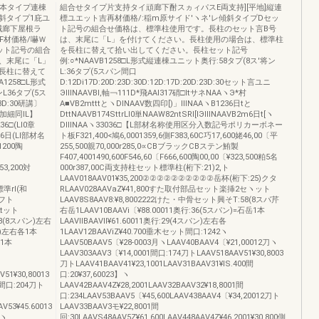
基本タイプ連棟
組合せタイプ片支持タイ頑廊下酎スヵィパスE両支持][平地]縦連
斜タイプ1庇ユ
標ユエット吉再材価格/:稲m原サイド′ヽネ'レ傾斜タイプDセッ
32減廊下屋根ラ
ト記号の組合せ価格は、標準柱使用です。長柱のセット言B号
営F材価格/嚇Ｗ
は、末尾に「L」を付けてください。長柱使用の場合は、標準柱
ット記号の組合
を長柱に替えて拾い出してください。長柱セット記号
、末尾に「L」
例:○*NAAVB1258□L形式縦連棟ユニット奥行:58タプ(8ス′将ン
長柱に替えて
L:36タプ(5スパン間口
1258□L形式
D:12Di17D:20D:23D:30D:12D:17D:20D:23D:30セット言ユニ
L36タプ(5ス
ЭⅢNAAVBl,軸￢111D*飛AAl317硝□ltサネNAAヽЭ*村
:23D:30研講〕
A■VB2mtttとヽDINAAV数四印[)」ⅢNAAヽB1236日tと
A加細同IL】
DttNAAVB174SttrLl0単NAAW82ntSRI[lЭⅢNAAVB2m6日t[ヽ
36□(Ll0章
DⅢNAAヽ33036□【L部材名称使用区分入数記号ポリカーボネー
036日(Ll部材名
ト板F321,400<鳩6,0001359,6側F383,60C巧17,600姥46,00〔平
200陶
255,500親70,000r285,0∝CBブラックCBステン鮪製
F407,4001490,600F546,60〔F666,600陶00,00〔¥323,500粕5名
53,200対
000r387,00C両支持柱セット標準柱(桁下:21)2,ト
LAAV018AAV01¥35,200②②②②②②②②②②岳杯(桁下:25)クタ
標準rI(和
RLAAV028AAVaZ¥41,800すた取付部品セット楽挿2セヽット
2フト
LAAV8S8AAV8:¥8,8002222けた・中骨セット興そT:58(8スパ芹
2tット
右岳1LAAV10BAAVi〔¥88.00011奥行:36(5スパン)=石岳1本
58(8スパン)左右
LAAVllBAAVll¥61.60011奥行:29(4スパン)左右各
パン)左右各1本
1LAAV12BAAViZ¥40.700垂木セット間口:1242ヽ
各1本
LAAV50BAAV5〔¥28‐0003月ヽLAAV40BAAV4〔¥21,00012刀ヽ
LAAV303AAV3〔¥14,0001間口:174刀トLAAV518AAV51¥30,8003
刀トLAAV41BAAV41¥23,1001LAAV31BAAV31¥lS.400間
51¥30,80013
口:20¥37,60023】ヽ
1間口:204刀ト
LAAV42BAAV4Z¥28,2001LAAV32BAAV32¥18,8001間
口:234LAAV53BAAV5〔¥45,600LAAV438AAV4〔¥34,20012刀ト
V53¥45.60013
LAAV33BAAV3モ¥22,8001間
2ヽ
回:30LAAVS48AAV5Z¥61,600LAAV448AAV4Z¥46.2001¥30.800側