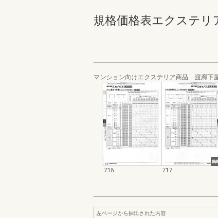
規格価格表エクステリア編_20
マンション向けエクステリア商品 渡廊下
716
717
左ページから抽出された内容