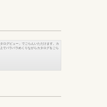
タログビュー」でごらんいただけます。カ
b上でパラパラめくりながらカタログをごら