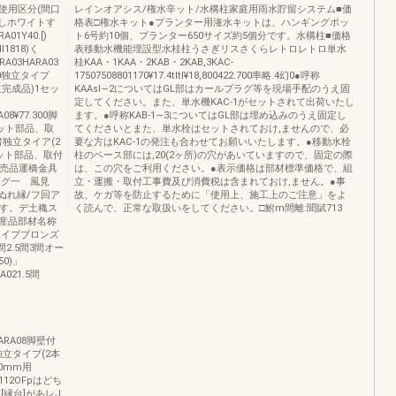
使用区分(間口
レインオアシス/権水辛ット/水構柱家庭用雨水貯留システム■価
しホワイトす
格表□権水キット●プランター用潅水キットは、ハンギングポッ
1Y40.[)
ト6号約10個、プランター650サイズ約5個分です。水構柱■価格
1818)く
表移動水機能埋設型水桂柱うさぎリスさくらレトロレトロ単水
ARA03HARA03
桂KAA・1KAA・2KAB・2KAB,3KAC‐
,500独立タイプ
17507508801170¥17.4tltl¥18,800422.700率略.4幻0●呼称
(組立完成品)1セッ
KAAsl∼2についてはGL部はカールプラグ等を現場手配のうえ固
定してください。また、単水機KAC‐1がセットされて出荷いたし
A08¥77.300脚
ます。●呼称KAB‐1∼3についてはGL部は埋め込みのうえ固定し
セット部品、取
てくださいとまた、単水栓はセットされておけ,ませんので、必
書独立タイア(2
要な方はKAC‐1の発注も合わせてお願いいたします。●移動水栓
、セット部品、取付
柱のベース部には,20(2ヶ所)の穴があいていますので、固定の際
'1売品運橋金具
は、この穴をご利用ください。●表示価格は部材標準価格で、組
一ング一 風見
立・運搬・取付工事費及び消費税は含まれておけ,ません。●事
ぬれ縁/フ回ア
故、ケガ等を防止するために「使用上、施工上のご注意」をよ
ます。デ土穐ス
く読んで、正常な取扱いをしてください。□鮒m間離:聞賦713
産品部材名称
タイプブロンズ
間2.5間3間オー
0)」
A021.5間
HARA08脚壁付
1独立タイプ(2本
00mm用
1112OFpはどち
[縁台]があレJ