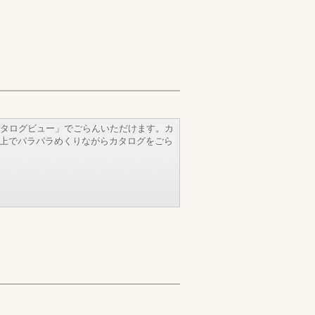
タログビュー」でごらんいただけます。カ
b上でパラパラめくりながらカタログをごら