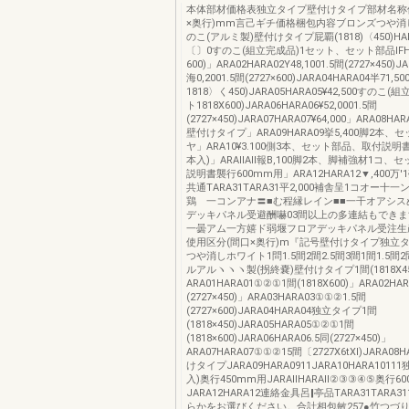
本体部材価格表独立タイプ壁付けタイプ部材名称
×奥行)mm言己ギチ価格梱包内容ブロンズつや消
のこ(アルミ製)壁付けタイプ屁覇(1818)〈450)HARA0
〔〕0すのこ(組立完成品)1セット、セット部品lFHl
600)」ARA02HARA02Y48,1001.5間(2727×450)J
海0,2001.5間(2727×600)JARA04HARA04半71
1818〉く450)JARA05HARA05¥42,500すのこ
ト1818X600)JARA06HARA06¥52,0001.5間
(2727×450)JARA07HARA07¥64,000」ARA08HAR
壁付けタイプ」ARA09HARA09挙5,400脚2本、
ヤ」ARA10¥3.100側3本、セット部品、取付説明
本入)」ARAllAll報B,100脚2本、脚補強材1コ
説明書襲行600mm用」ARA12HARA12▼,400万
共通TARA31TARA31平2,000補舎呈1コオー十
鶏 一コンアナ〓■む程縁レイン■■一干オアシス
デッキパネル受避酬嚇03間以上の多連結もでき
一曇アム一方嬉ド弱堰フロアデッキパネル受注生
使用区分(間口×奥行)m『記号壁付けタイプ独立
つや消しホワイト1問1.5間2間2.5間3間1間1.5間2
ルアルヽヽヽ製(拐終嚢)壁付けタイプ1間(1818X45
ARA01HARA01①②①1間(1818X600)」ARA02HAR
(2727×450)」ARA03HARA03①①②1.5間
(2727×600)JARA04HARA04独立タイプ1間
(1818×450)JARA05HARA05①②①1間
(1818×600)JARA06HARA06.5同(2727×450)」
ARA07HARA07①①②15間〔2727X6tXl)JARA08
けタイプJARA09HARA0911JARA10HARA1011
入)奥行450mm用JARAllHARAll②③③④⑤奥行6
JARA12HARA12連絡金具呂‖亭品TARA31TARA3
らかをお選びください。合計相包敏257●竹つづり