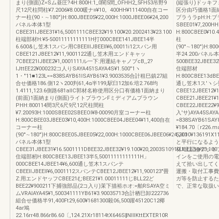
まり(側面)Z=Sム昼圧?4H:800H:1_0闇5間_OFHH2_5FH53吊野9
(縦張り)ドッキフ
尺12尺柱問柱¥7.2006¥8.000暖ナ≡¥10。400HH¥111400自在コー
区分由巧価格1面
ナー柱(90・∼180°)H:800JBEE05¥22,000H:1000JBEE06¥24,200
ブラうラpH:H:ブラ
パネル本体1型
SBEE01¥7,200
CBEE31lJBEE31¥16,5001111CBEE32¥19.100¥20.2002413¥23.100
H:800CBEE0¥10
柱端部材H:¥5‐50011111111111H打000CBEE141JBEE14半
柱
6.600&し笠木1スパン用CBEElllJBEEll¥6,00011i12スパン用
(90°∼180°)H:80
CBEE121JBEE12¥11,9001122通し笠木用エンドキャッ
半24.200パネル本
7CBEE21lJBEE2¥1,0001111ル一下:用運結キャノブcB,,2?
500BEE32JBEE32
IJttEE22¥000232コ人りSAYA451SAYA4S¥1.500″1ヽ
住端部材
1・"11■123L==838SAYB61lSAYB61¥3.9003535合計租巳鎮27組
H:800CBEE13dBE
合せ価格186.側12ヽ200判61,4α半199,駅臼12加6:培2.768均
通し笠木1ス′ヽシ熙CB
1.4111,123.6側路681allC郭材名称使用区分口有価格1面納まり
CBEE12JBEE1
(前面)1面納まり(側面)ライトブラウンFミディアムブラウン
CBEE21JBEE2
PHH:800114間3尺6尺9尺12尺柱間柱
CBEE22JBEE22
¥7.20093H:1000SBEE02SBEEOI¥8‐00090月室コーナー柱
入'サ)AYA45SAY
H:800CBEE03JBEE03¥10,400H:1000CBEE04JBEE04¥11,400自在
=838SAYB61SAY
コーナー柱
¥184.70〔r226.
(90°∼180°)H:800CBEE05JBEE05¥22,000H:1000CBEE06JBEE06¥24,200
5,lll10¥136
パネル本体1型
と平行になるよう
CBEE31JBEE31¥16.5001111DBEE32JBEE32¥19.100¥20,2003S10910JBEE34¥23,100
材1上記はデッキ
住端部籾H:800CBEE13JBEE13半5,50011111111111H」
インをご使用の電
000CBEE14JBEE14¥6,600通し笠木1スパンテ
えて拾い出してく
CBEEllJBEEll¥6,0001112スパンテCBEE12JBEE12¥11,900123″畳
運搬・取付工事費
Z:用エンドヤッフCBEE21むBEE21¥1.00011111じBLL22ど
ガ等を防止するた
BEE22¥900211下捕強部品(2コ入り)茉下描裕ホオ:=舶RSAYA空ミ
で、正常な取扱いを
ムVRAlAYA45¥1,500341111YB61¥3.90035713合計栖巳卸222736
組合せ価格半91,400Ft29,600¥1681300殺06,500躍45120C12椰
4ar鳩
22.16rr48.866r86.60〔,124.21Xr18114tX646S‖NⅢKttEXTER10R