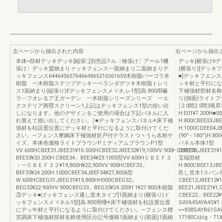
左ページから抽出された内容
右ページから抽出
本体=部材デッキデッキ[縦張',]別売品7-ル〔検張け〕アール1機
デッキ[横張けll
張け〕デッキ盟納まりァッキフェンス一面納まり二面納まりデ
(横張り)[デッキ
ッキフェンス64464565764664865216561659木樹脂パーゴラ木
■[デッキフエン
樹脂 一木樹脂ステツプデッキ一ベランダデツキ木樹脂トレリ
ッキ材と平行にな
ス1面納まり(縦張り)Eデッキフェンスメヾネ,レ1型]高:800用嚇
下補強材部材名称
ラ︺フオレるア王ガーデン 一木樹脂シリーズンリーズ 一エ
り(側面)ライトブラ
クステリア商塁スクリーン1上記はデッキフェンス1型の拾い出
￨2.0間2.5間3尾
しになります。他のデザインをご使用の場合は下記パネルに入
H:E01¥7.200H■0
れ替えて措い出してください。￨■デッキフェンスパネル※床下補
H:800CBEE03J
強材を柱設置位置にデッキ材と平行になるように取付けてくだ
H:1000CDEE04
さい。―フェンス摩鋼床下補強材折戸付テラストつヽうら名称サ
(90°∼180°)H:80
イズ、本体色価格ライトブラウンPミディアムブラウンP1型
パネル本体1型
VV:600HCBEE31JBEE31¥16.500HCBEE32JBEE32¥19,100VV:900HCBEE33」
CBEE31JBEE31¥1
BEE33¥20.200H:CBEE34」BEE34¥23.1005型VV:600HＣＢＥＦ３
宝端部材
︲一ＣＢＥＦ３２¥19,800H¥22,900VV:900HCBEF33」
H:800CBEE13JBE
BEF33¥24.200H:1000CBEF34JBEF34¥27,8006型
邑し笠木1スパン用CBE
W:600HCBEG31JBEG31¥19,800HH000CBEG32』
CBEE12JBEE1
BEG32¥22.900VV:900CBEG33」BEG33¥24.200H:1¥27.800木樹脂
BEE21JBEE21
③デッキ■げッキフェンス通し堂木タイプ]1面納まり(横張り)ド
CBEE22」BEE2
ッキフェンスメヾネル1型]高:800用唖※床下補強材を柱設置位置
SAYA45AYA4S¥
にデッ午材と平行になるように取付けてください。―フェンス標
==838SAYB61S
宮調床下補強材部材名称使用区分記号価格1面納まり(前面)1面納
17180Cゆlg・71X