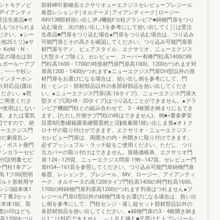
ントモデノピ
部材岬巾新峻岳エクサリオューエクジスセレビュープレジール
戸イアンティ
春霞レシェンテ￨オルテーヌ￨アイアンティーク￨ロージー
受注生産品■サ
IMV138部材拾い出し伊J機能Fヨ柱グランビア■鋳物門扉をつり
札もつけられま
込む場合、次の拾い出し,1を参考にして拾い出してく￨￨は受注
ください。●シー
生産品■門扉をつり込む場合●門扉をつり込む場合は、つり込み
25ミリ)●サ
可能門扉とその高さを確認してください。つり込み可能門扉形
KoM・N・
材門扉モデノ、ビュアスタイル、エクサリオ、ニューエクジス
不足の場合は別
(大型タイプ除く)、セレビュー、スーパー有峰門柱高1400の時
ュポール一アプ
門柱高1600・1700の時形材門扉門扉高1000。1200がつれます対
，一︺ヤ杉シ
扉高1200・1400がつれます●ニューエクジス門扉DH型以外の形
、インターホン
材門扉をお選びになる場合は、拾い出し例を参考にして、門
ス対応品(露出
柱・ヒンジ・部材部品以外の各部材部品を拾い出してくださ
ください。●照
い。●ニューエクジス門扉(高:16タイプ)、ニューエクジス門扉大
ご用意くださ
型タイプ(高H8・20タイプ)はつり込むことができません。●グラ
や使用はしない
ンビア機能門柱との組み合わせで、3・4枚開き納まりにもでき
様、または電気
ます。(ただし片側サブ門柱の時はできません)。例■=量多夢安
]ですので、絶
目震8呂塾綴籍露喜纏襲震然と沼‖発雇堀1統い出しま曳●オトク
ューエクジス門
ロ十ザの取り付けができます。エクサリオ・ニューエクジス・
のだ劇座乱ン
セレビュー門扉は、両開きの内・外開きに取り付けできます。
札・ポスト冊門
必ずプッシュプル・ラッチ錠をご使用ください。ただし、つり
テンカラーセピ
元カバーの取り付けはできません。規格価格表、エクサリオ門
取付説明書七ビ
扉:124∼129頁、ニューエクジス問扉:198∼147頁、セレビュー門
ー門柱1本アン
扉H54∼161頁を参照してください。つり込み可能門扉鋳物門扉
1フ00(照明
春霞、レシェンテ、プレジール、MV、ロージー、アイアンティ
ボルト形材用サ
ーク、オルテーヌの高1200タイプ門柱高1400の時門柱高1600。
ンジ2組本体1
1700の時鋳物門扉判扉高1200がつれます判扉はつれません●プ
平丁番2セット
レジール門扉G型以外の鋳物門扉をお選びになる場合は、拾い出
錠本体1組、取
し例を参考にして、門柱センジ・落し錠セット部材部品以外の
数)○印はどち
各部材部品を拾い出してください。●鋳物門扉の3・4枚開き納ま
1200をつり
り1こは対応できません。﹁ＩＢＥ禅Ｅ■干皿はＥトプレジール