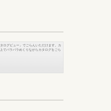
タログビュー」でごらんいただけます。カ
b上でパラパラめくりながらカタログをごら