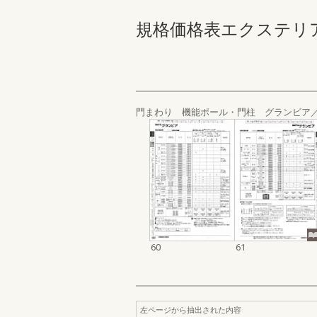
規格価格表エクステリア編_2
門まわり 機能ポール・門柱 グランビア／
60
61
左ページから抽出された内容