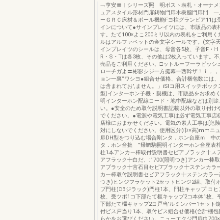
﹁亨安〓︱シリーズ照 明ポスト表札・オーナメ
ュアスタイル形材門扉鋳物門扉木樹脂門扉門 一
ーＧＲＣ床材＆ポール機能Fヨ柱グランビア11は
インについて●サインプレイツには、市販品の表
す。たて100×よこ200ミリ以内の表札をご利用
ルはアルファベットの金文字シールです。(文字天地
インプレイツのシールは、母音各5枚、子音F・H・
R・S・Tは各3枚、その他は2枚入っています。
売品をご利用ください。□ットルーフ一ラピッシ
ローチガよ〓彬影シジ一方挺幕一西幹ザ！ｉ，，
ョン一裏”ワシヨ●組合せ価格、合計梱包数には
は含まれてお',ません。」iSlコ用スイッチボック
型)インターホン子機・親機は、市販品をお求め
明インターホン配線コード・地中配線などは別途
い。●安全のため取付説明書記載以外の取り付け
でください。●電源や電気工事は必ず電気工事店
店様におまかせください。電気の素人工事は[危険
対にしないでください。使用区分(巾×高)mmニ
扉DH型をつり込む場合剛ンタ．ホン台座ｍ 中
タ．ホン台拙 ”帰鯛駒照明インターホン台座表
柱1本アンカー棒取付説明書セピアブラック十ス
アフラック十白だ、:1700(照明つき)アンカー棒
アブラック十言石目セピ7ブラック十ステンカラ
カー棒取付説明書セビアフラック十ステンカラー高:
つき)ヒンジフラケット2セットヒンジ2組、取付
ブ門柱(CBジラック)門柱1本、門柱キャップiコヒ
枚、受ツボ1コ下部たて枢キャップ2コ本体1枚、
下部たて橿キャップ2コ戸当'ルミンパー1セット
付ビス戸当り1本、取付ビス組合せ価格(合計梱包
らかをお選びください。ニューエクジ門扉巾700×高