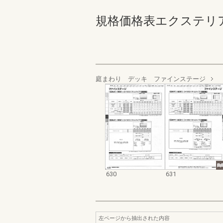
規格価格表エクステリア編_20
庭まわり デッキ ファインステージ
630
631
左ページから抽出された内容