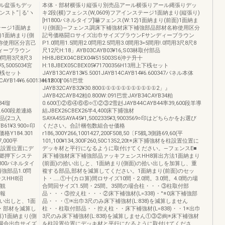
ル盆張ちデッ
本体・部材横張り縦張り別売品アール横張りアール縄張りデッ
ンスト“￨る'ヽ
キ2段(横)フェシス(W,0609)フアインステージ1面納まり(縦張り)
[H1800パネルタイプ]嚇フェンス(W:12)1面納まり(前面)1面納ま
ンステージ1面納ま
り(側面)―フェンス調床下補強材床下補強部品部材名称使用区分
)1面納まり(側
記号価格闘ロサイズ出巾サイズブラウンFサンディーブラウン
名称使用区分言己
P1.0間用1.5間用2.0問用2.5問用3.0間用3=5間用!.0問用3尺8尺8
ィーブラウン
尺12尺H:18」AYB03CAYB03¥16,S03林取付部品
.0問用3尺8尺3
HH8JBEX04CBEX04¥515003S6沖テ升十
5,5005034宮
H:18JBEX05CBEX05¥71700356H13用上下桟セット
上下桟セット
JAYB13CAYB13¥5.5001JAYB14CAYB14¥6.600347パネル本体
CAYB14¥6.600134612
H:1800‖'061巴世
JAYB32CAYB32¥30.800①①①①①①①①①①①2」』
JAYB42CAYB42粕0.800W:091巴世JAYB34CAYB34粕
B34瑠
0.600①②⑥④⑥⑥○①②③2雪赳JAYB44CAYB44率39,600段羊導
.600段差連絡
結JBEX26CBEX26半4,400床下捕強材
部品(2コ入
SAYA45SAYA45¥1,5002335¥3,9003569○印はどちらかをお選び
B61¥3.900○印
ください。合計梱包数組合せ価格
184.301
r186,300Y266,1001427,200F508,50〔F5鶴,3側路69,60(平
7,000平
101,100¥134,300F260,50C1352,20t※床下捕強材を柱設置位置に
材を柱設置位置にデ
デッキ材と平行になるように取付けてください。―フェンスE■
郷押下システ
床下補強材床下補強部品ァッキフェンスHH8算出方法1面納まり
800パネルタイ
(前面)の拾い出しと、1面納まり(側面)の拾い出しを加算し、重
強部品1.0問
複する部品,部材を減算してください。1面納まり(前面)のセッ
ェンスHH8沼
ト・……①十(カロ算)間ロサイズ10間・2.0間。3.0間。4.0間の場
1観
合間回サイズ1.5間・25間。35間の場合柱・・・③柱取付部
0報
品・・・③控え柱・・・②床下補強材(L=338)・''※0床下補強部
の拾い出しと、1面
品・・・①※出巾3尺のみ床下補強材(L:838)を減算しません
・部材を減算し
柱・・柱取付部品・・控え柱・・床下補強材(L=838)・・1※出巾
)1面納まり(側
3尺のみ床下補強材(L:838)を減算しません①③②絢※床下補強材
の場合出巾サイズ
を柱設置位置にデッキ材と平行になるように取付けてくださ