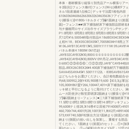
本体・都材横張り縦張り別売品アール横張りアー
キ2段(社)フェンス脩付)フェンス(Wiセ)構村Fフェ
ネル1段差連絡1点検口￨デッキ寸法図1相包内容
610603604606626630632634635636フアイ
り(横張り)[H1800パネルタイプ]嚇1面納まり(前面
面)―フェンス■■!床下捕強材床下補強部品部材
与チ価格問ロサイズ出巾サイズブラウンPサンデ
P1.0問用1.5問用2.0問用2.5問用3.0間用3.5問用1
尺12尺¥16.50054梓取付部品H:18dBEX04CBEX04¥
え程H:18」BEX05CBEX05¥7,70058034H18用
W:06JAYB13CAYB13¥S,5001t11111W:09JAV814
パネル本体H:1800W:061巴赳
JAYB32CAYB32¥30,800①①①①①①①①①①①2響
JAYB42CAYB42¥30,800VV:091丹卍JAYB34CAY
0.600①②③④⑤⑥〇①②③2型JAYB“CAYB44拍0
部品JBEX26CBEX26¥4.400床下補強材宍下橋聴
SAVA45SAYA45¥1.500111122L・838SAVB61SAY
はどちらかをお選びください。合計相包数組合せ価格Y
均68,500952,2側Y435,900将19,600【Ю3,3は軍泊
105,000H861盟Y266,100447,401※床下補強
ッキ材と平行になるように取付けてください。淋
ム一ガ距坐汐け鞍笠罫研課2面納まり(横張り)[H1
プ]嚇2面納まり―フェンス￨■￨￨1床下補強材床下補
11.5間12.0問2.5間3.0間13.5間14.0問デッキフ
99,6008テミ得28,3t16導412.田裕7914008尺r493
460,700r744,4001判28,1001対11,8tX2尺r489140
573,ltXF740,5側F82算出方法1面納まり(前面)
納まり(側面)の拾い出しを加算し、重複する部品
てください。1面納まり(前面)のセット……①+(加算
面)のセット……①―(減算)出巾サイズ6尺・12尺