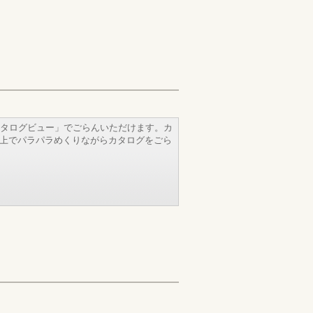
タログビュー」でごらんいただけます。カ
b上でパラパラめくりながらカタログをごら