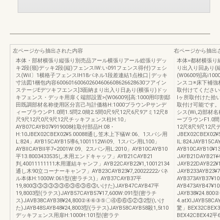
左ページから抽出された内容
右ページから抽出
本体・部材横張り縦張り別売品アール横張りアール総張りデッ
本体=都材横張り
キ2段(嶺)デッキ2段(縦)フェンスIW:い091フェンス得付)フェシ
り出入り回あり(
ス(Wil〕1横格子フェンスIH18パネル1段差連結1点検口￨デッキ
(W06009)]高
寸法図1梱包内容600601600602604606608626628630フアイン
ンスコ※床下補強
ステージEデツキフエンス]3面納まり出入り日あり(横張り)ドッ
取付けてください
キフェンス・デッキ用扉く端部設置>(W06009)]高:1000用印割邸
lヶ所取付けた拾
田既調部材名称使用区分言己与計価格H:1000ブラウンPサンデ
取付け可能です。
ィーブラウンP1.0間1.5問2.0簡2.5間0尺9尺12尺6尺9アミ12尺8
シス(Wi,2)部
尺9尺12尺0尺9尺12尺チッキフェンス柱H:10」
ーブラウンF1.0間1
AYB07CAYB07¥919008柱取付部品H:08・
12尺8尺9尺12尺
H:10JBEX02CBEX02¥5.00088通し笠木上下犠W:06、1スパシ用
JBEX02CBEX0
L:824」AYB15CAYB15導6,1001112Wi09、1スパン用L100」
IL:824JAYB15CA
AYBllCAYBll半7=2001W:09、2スパン用L:2010」AYB10CAYB10
AYB10CAYB10
平13.8003433535し木用エンドキャッフ」AYB21CAYB21
JAYB21DAYB2
判,40011111111木用運結キャンフ」AYB22CAYB22¥1,10012134
JAYB22DAYB2
通し木90立コーナーキャンフ」AYB23CAYB23¥7,20022222パネ
JAYB233AYB23
ル本体H:1000W:061型(密ラチス)」AYB37CAYB37平
AYB373AYB37
19,800③③③③③③⑥③⑥③⑥③いけた)JAYB47CAYB47平
AYB473AYB47¥1
19,8003型(ラテス)JAYB57CAYB57¥17,600W:091型(密ラチ
JAYB38¥24.8
ス)JAVB38CAYB38¥24,800②④⑥③⑤〇④⑥⑥⑤②③2型(いけ
4.atXlJAYB58
た)JAYB48SAYB48¥24,8003型(ラテス)JAYB58CAYB58殺1,5t10
驚」BEX32CBEX
デッキフェンス用扉H:1000H:101型(密ラテ
BEX42CBEX42平6