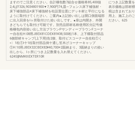
ますのでご注意ください。合計梱包数7組合せ価格将85,400佃
につき上記数量を入れ
2,4ばF326,9034801900▼7,900円74,皿―フェンス床下補強材・
表示価格は部材標
床下補強部品※床下補強材を柱設置位置にデッキ材と平行になる
税は含まれており
ように取付けてください。ご案内●上記拾い出しは開口側面端部
用上、施工上のご
に出入回扉をlヶ所取付けた拾い出しです。●扉は内開き、外開
ださい。625
きどちらでも取付け可能です。別売品部材名称使用区分記号価
格梱包内容拾い出し方法ブラウンPサンディーブラウンFコーナ
ー自在柱H:08用JBEX81CDEX81¥38,500柱1本、上下構取付部品
6個部材キャンプ(上下用)告2個、取付ビスコーナー自在柱①く
=〉1柱①l十1柱取付部品倒十通し笠木げコーナーキャップ
①H:10用JBEX32CBEX82¥40,700※2面納まり。3面納まりの拾い
出しから、lヶ所につき上記数量を入れ替えてください。
624S‖NMKttEXTER10R