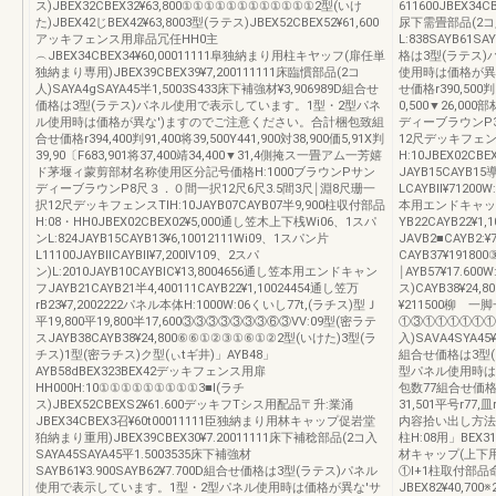
ス)JBEX32CBEX32¥63,800①①①①①①①①①①①①2型(いけ
611600JBEX34CB
た)JBEX42じBEX42¥63,8003型(ラテス)JBEX52CBEX52¥61,600
尿下需畳部品(2コ入)
アッキフェンス用扉品冗任HH0主
L:838SAYB61SA
︵JBEX34CBEX34¥60,00011111阜独納まり用柱キヤッフ(扉任単
格は3型(ラテス
独納まり専用)JBEX39CBEX39¥7,200111111床臨慣部品(2コ
使用時は価格が異
人)SAYA4gSAYA45半1,5003S433床下補強材¥3,906989D組合せ
せ価格r390,500判8
価格は3型(ラテス)パネル使用で表示しています。1型・2型パネ
0,500▼26,0
ル使用時は価格が異な')ますのでご注意ください。合計梱包致組
ディーブラウンP3.
合せ価格r394,400判91,400将39,500Y441,900対38,900価5,91X判
12尺デッキフェンス
39,90〔F683,901将37,400靖34,400▼31,4側掩ス一畳アム一芳嬉
H:10JBEX02C
ド茅堰ィ蒙剪部材名称使用区分記号価格H:1000ブラウンPサン
JAYB15CAYB15
ディーブラウンP8尺３．０間一択12尺6尺3.5間3尺￨淵8尺珊一
LCAYBll¥71200
択12尺デッキフェンスTIH:10JAYB07CAYB07半9,900柱収付部品
本用エンドキャップ
H:08・HH0JBEX02CBEX02¥5,000通し笠木上下桟Wi06、1スパ
YB22CAYB22
ンL:824JAYB15CAYB13¥6,10012111Wi09、1スパン片
JAVB2■CAYB2:
L11100JAYBllCAYBll¥7,200Ⅳ109、2スパ
CAYB37¥1918
ン)L:2010JAYB10CAYBlC¥13,8004656通し笠本用エンドキャン
￨AYB57¥17.600
フJAYB21CAYB21半4,400111CAYB22¥1,10024454通し笠万
ス)CAYB38¥24,
rB23¥7,2002222パネル本体H:1000W:06くいし77t,(ラチス)型Ｊ
¥211500柳 
平19,800平19,800半17,600③③③③③③③⑥③VV:09型(密ラテ
①③①①①①①①①
スJAYB38CAYB38¥24,800⑥⑥①②③①⑥①②2型(いけた)3型(ラ
入)SAVA4SYA45¥
チス)1型(密ラチス)ク型(ぃtギ井)」AYB48」
組合せ価格は3型
AYB58dBEX323BEX42デッキフェンス用扉
型パネル使用時は
HH000H:10①①①①①①①①①3■l(ラチ
包数77組合せ価格58
ス)JBEX52CBEXS2¥61.600デッキフTシス用配品〒升:業涌
31,501平号r7
JBEX34CBEX3召¥60t00011111臣独納まり用林キャップ促岩堂
内容拾い出し方法
狛納まり重用)JBEX39CBEX30¥7.20011111床下補稔部品(2コ入
柱H:08用」BEX3
SAYA45SAYA45平1.5003535床下補強材
材キャップ(上下
SAYB61¥3.900SAYB62¥7.700D組合せ価格は3型(ラテス)パネル
①l+1柱取付部品命
使用で表示しています。1型・2型パネル使用時は価格が異な'サ
JBEX82¥40,