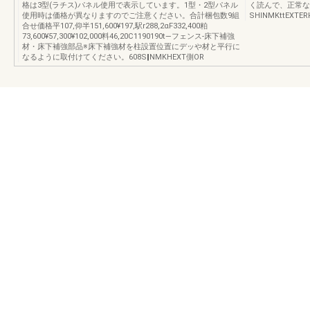
格は3型(ラチス)パネル使用で表示しています。1型・2型パネル
く読んで、正常な
使用時は価格が異なりますのでご注意ください。合計梱包数9組
SHINMKttEXTER
合せ価格平107,仰半151,600¥197,駅r288,2αF332,400粕
73,600¥57,300¥102,000料46,20C1190190t―フェンス‐床下補強
材・床下補強部品※床下補強材を柱設置位置にデッや材と平行に
なるように取付けてください。608S‖NMKHEXT側OR