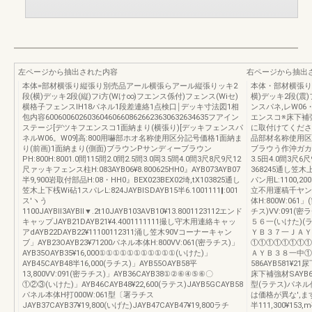
左ページから抽出された内容
右ページから抽出
本体=部材横張り縦張り別売品アール横張らアール縦張りッキ2
本体・部材横張り
段(横)デッキ2段(縦)フi方(Wけ∞)フエンス係付)フェンス(Wiセ)
横)デッキ2段(震
横格子フェンスIH18パネル1段差連絡1点検口￨デッキ寸法図1相
ンスパネ,レW06
包内容600600602603604606608626623630632634635フアイン
エンスコ※床下補
ステージ[デツキフエンスコ1面納まり(横張り)[デッキフェンスパ
に取付けてくださ
ネルW06。W09]高:800用嚇部ホオ名称使用区分記号価格1面納ま
品部材名称使用区
り(前画)1面納まり(側面)ブラウンPサンディーブラウン
ブラウう作沖ガカサ、フ
PH:800H:8001.0間115間2.0間2.5間3.0岡3.5間4.0間3尺8尺9尺12
3.5田4.0間3尺
尺ァッキフェンス柱H:083AYB06¥8.800625HH0』AYB073AYB07
368245通し笠木上
半9,900岩取付部品H:08・HH0』BEX023BEX02埼,tX103825通し
パン用L:1100,200
笠木上下桟Wi砧1スパレL:824JAYBlSDAYB15半6.1001111‖:001
立不用運稿千ヤン
ス′ヽう
体H:800W:061」
1100JAYBll3AYBll▼.2t10JAYB103AVB10¥13.8001123112エンド
チス)VV:091
キャップJAYB21DAYB21¥4.4001111111撮し守木用連絡キャッ
５６一(いけた)(ラ
アdAYB22DAYB22¥11100112311涌し笠木90Vコーナーキャン
ＹＢ３７一ＪＡＹ
ブ」AYB23OAYB23¥71200パネル本体H:800VV:061(密ラチス)」
①①①①①①①①①
AYB35OAYB35¥16,000①①①①①①①①①①①(いけた)」
ＡＹＢ３８一中①
AYB45CAYB48半16,000(ラチス)」AYB55OAYB58平
586AYB581¥21
13,800VV:091(密ラチス)」AYB36CAYB38①②⑥④⑤⑥〇
床下補強材SAYB61
①②③(いけた)」AYB46CAYB48¥22,600(ラテス)JAYB5GCAYB58
型(ラテス)パネ
パネル本体H打000W:061型〔署ラチス
は価格が異な',
JAYB37CAYB37¥19,800(いげた)JAYB47CAYB47¥19,800ラチ
半111,300¥153,