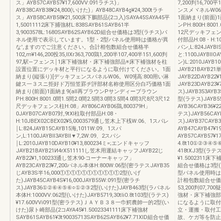
ス」AYB57CAYB57¥17,600VV:091ラチス)」
7,200判16,700
AYB38CAYB38¥24,800(いけた)」AYB48CAYB4g¥24,300tラチ
ンスメヾネルW06
ス」AYB58CAYB58¥21,500床下鵬部品(2コ入)SAYA45SAYA45平
1面納まり(前面
1,50011112床下捕強材L:838SAYB61SAYB61半
ンPH:800H:8001
3,9003578L:1680SAYB62SAYB62D組合せ価格は3型(ラチス)パ
12尺デッキフェンス柱
ネル使用で表示しています。1型・2型パネル使用時は価格が異
付部品H:08・H:1
な',ますのでご注意ください。合計相包数組合せ価格半
パン,L:824JAYBl
102,m¥146,200投35,llXr363,700鶏1,200半107,400半151,600判
と:1100JAYBllOA
97,駅―フェンス￨1床下補強材・床下補強部品※床下補強材を柱
ン)L:2010JAYB
設置位置にデッキ材と平行になるように取付けてください。1面
JAYB21BAYB2
納まり(縦張り)[デッキフェンスパネルW06。W09]高:800用い淋
JAYB22DAYB22
鍵ス一３スニ拒好ド万恒笠罫ヂ評部材名称使用区分白巧価格1面
JAYB23DAYB23
納まり(前面)1面納ま9(all再ブラウンPサンディーブラウン
ス)JAYB353AYB3
PH:800H:8001.0間1.5間2.0間2.5間3.0間3.5間4.0間3尺8尺3尺12
型(ラテス)JAYB55
尺デッキフェンス柱H:08」AY806CAYB06鶏,800379H」
AYB36CAYB36¥2
0JAYB07CAYB07対,9tXl柱取付部品H:08・
テス)JAYB56CAY
H:10JBEX02CBEX02¥5,0003579通し笠木上下桟W:06、1スパレ
ス)JAYB37CAY
￨L:824JAYB15CAYB15海,1011W:09、1スパ
AYB47CAYB47¥
ン,L:1100JAYBll3AYBll▼7,2W:09、2スパシ
AYB57CAYB57¥
￨L:2010JAYB10DAYB10¥13,800234ミ=;エンドキャッフ
4.8t10①②③④⑤
JAYB21BAYB21И4rX511111し笠木用運結キャッフJAYB22じ
418tXJ3型(ラテス)
AYB22¥1,100233通し笠木90‐コーナーキャッフ」
¥1.5002311床下補
AYB23CAYB23¥7,200パネル本体H:800W:06型(密ラテスJAYB35
組合せ価格は3型
じAYB3S半16,000①①①①①①①①①①①2型(いげ
型パネル使用時は
た)JAYB45CAYB4S¥16,000JAYB55W:091型(密ラチ
計相包数組合せ価格¥16
ス)JAYB36①②⑥④⑤⑥○①②③2型(いけた)JAYB463型(ラパネル
53,200判07,70
本体H:1000VV:062型(いけた)JAYB5719,30tliO.8t103型(ラテス)
強材・床下補強部
¥17.600VVi091型(密ラテス)ＪＡＹＢ３８一巾鰐農帥一的2型(い
になるように取付
けた)尿ト崎部品(2コAYA45¥1.50023341111床下補強材
立・運搬・取付工
SAYB61SAYB61¥3t90035713SAYB62SAYB62¥7.71XlD組合せ価
故、ケガ等を防止