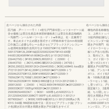
左ページから抽出された内容
右ページから抽出
匹汚婚．戸一！一一千！！≡世引戸門扉lS型シャツターゲート組
梱包内容名称梱包
含せ価格￨は受注生産品本体部材価格表￨￨は受注生産品地嶋的
コ、上枠ストッパ
一匁膨門︲ン一ルＭ︶ツ一カ︲ゲ︲ト●本体は、右・左兼用で
ヨ錠内掛錠(鍵なし
す。車止めタイヤ止め開き形式サイズ呼称本体寸法mm有効開
ビスシリンダー錠
口巾施工に必要な巾レール長さセピアブラックステンレスレー
開き戸付用門 柱
ル使用時加算額巾吉同片引き15002750¥110,100平12ぅ
イドローラーセッ
50013750¥126,200¥16組回325002324475¥143.600塑
板1コ戸当り柱用
lHttBD28245899¥169.800¥22m両引き1512X21500)く
コ、取付ビス、取
226442750)く2¥183,200¥25,8832012〉く22000〉く
コ、ガイド回一ラ
236443750〉く2¥215,400¥G3嗣2512×22500)く24750)く
し受ツボ2コガイ
2¥250,200沼2,0003012X2×256445350)く2¥282,600¥4S.6aa開き
書開き戸付用門柱
戸付1512t0712¥142,200¥12,S092012■07122000-トワ
ト1組、アンカー
255046253750¥153,300¥1698002512■07122500-卜
ボ1コ、ガイド柱
7005625¥175,700竣1,0003012■07123000-卜
角・100角共通
700166255350¥191.900¥22‐8802連引き1512+20121500‐卜
―ラーセット1組
200012650〉く23430〉く1¥222.800V39t9002012■201220001卜
し受ツボ1コ、戸
2000332¥237.100判gt9002012■251220001卜
固定板1コ、2達
2500382564002367〉く5¥261・600導もめ!6002512J卜
組、ちり隠しセッ
25122500425001200¥277.000平もЮ,6002512-卜30121ク
両引き用開き戸付用刀
0079002667〉く5¥300,100学64劇3012J卜30121200馬aク馬
不、ストッバー2
¥31S.S60親.986部材名称寸法・区分セビアブラック(錠:ブラッ
m2000-2200
ク色)開き区分片開き両開き開き戸付2連引きサイズ
トンパ2コ、アンカ