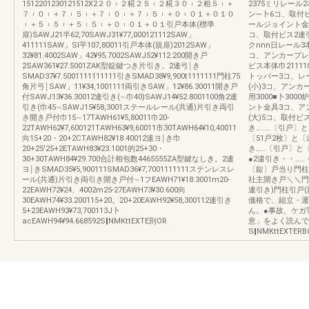
1512201230121512X2２０︲２糀２５︲２糀３０︲２粗５︲＋
2375ミリレー
７︲０︲＋７︲５︲＋７︲０︲＋７︲５︲＋０︲０１＋０１０
ン―卜6コ、取付ビ
︲＋５︲５︲＋５︲５︲＋０︲０１＋０１引戸本体(標準
ールジョイント金
扉)SAWJ21半62,70SAWJ31¥77,000121112SAW」
コ、取付ビス2連引
411111SAW」Sl平107,80011引戸本体(規扉)2012SAW」
クnnn日レール
32¥81.4002SAW」42¥95.7002SAWJ52¥112.200開き戸
コ、アンカープレ
2SAW361¥27.5001ZAK型錠鍵つき片引き。2連弓￨き
ビス本体巾21111
SMAD37¥7.5001111111111引きSMAD38¥9,900t1111111門柱75
トッパー3コ、レ
角片弓￨SAW」11¥34,1001111両引きSAW」12¥86.30011開き戸
(小)3コ、アンカー
付SAWJ13¥36.30012連引き(∼巾40)SAWJ14¥52.8001100角2連
用3000■卜30
引き(巾45∼SAWJ15¥58,3001ステールレール(共通)片引き両引
ント金具3コ、ア
き開き戸付巾15∼17TAWH61¥5,80011巾20-
(大)5コ、取付ビ
22TAWH62¥7,600121TAWH63¥9,60011市30TAWH64¥10,40011
き………〔引戸〕
向15+20・20+2CTAWH82¥18.40012連ヨ￨き巾
〔51戸2枚〕と
20+25'25+2ETAWH83¥23.1001的25+30・
き……〔引戸〕と
30+30TAWH84¥29.700合計相包数4465555ZA型鍵なしき。2連
●2違引き・・…
ヨ￨きSMAD35¥5,900111SMAD36¥7,7001111111ステンレスレ
〔錠〕戸当り門柱
ール(共通)片引き両引き開き戸付∼1フEAWH71¥18.3001m20-
社主開き戸＼
22EAWH72¥24、4002m25-27EAWH73¥30.600向
連引き)門柱引戸
30EAWH74¥33.200115+20。20+20EAWH92¥58,300112連引き
価格で、組立・運
5+23EAWH93¥73,700113J卜
ん。●事故、ケガ
acEAWH94¥94.668592S‖NMKttEXTE則OR
意」をよく読んで
S‖NMKttEXTERB