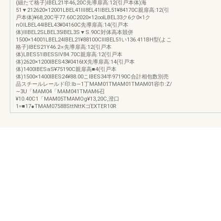
(細たて格子)IBEL21半46,20C先導扉高:12(引戸本体)海
51▼212620×12001LBEL41Ⅲ8EL41IBEL51¥84170C親扉高:12(引
戸本体)¥68,20C平77.60C2020×12∞ILBEL33ク6ク0×1ク
nOILBEL44IBEL43¥04160C先導扉高:14(引戸本
体)ⅢBEL2SLBEL35IBEL3S▼S.90C対体高本競併
1500×14001LBEL24IBEL21¥88100CⅢBEL51い136.411BH型(よこ
格子)IBES21Y46.2∝先導扉高:12(引戸本
体)LBES51IBESSlV84.70C親扉高:12(引戸本
体)2620×1200IBES43¥0416tX先導扉高:14(引戸本
体)1400IBESaS¥75190C親扉高■4(引戸本
体)1500×1400IBES24¥88.00こIBES34半97190C合計相包数別売
品スチールレールド印:lb∼1丁MAM01TMAM01TMAM01容巾:Z/
∼3U「MAM04「MAM041TMAM6召
¥10.40C1「MAM05TMAMOg¥13,20C,澄口
1=■17●TMAM07588SttNttKゴEXTER10R