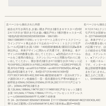
左ページから抽出された内容
右ページから抽出
組合せ片引き両引き,き違い開き戸付き2連引きキヤスター式H対
H:12.H:14エ
2.H:11片51き'両51き1引き違い欄古戸付と1獲31態キャスター式
引戸片引き部材セ
1相包内容582582582583583584・5861585・
0∼221TMAM02
58611588389111590シャツターゲート上吊りゲートスクリーン
は、本体デザイン
ウイングゲート車止めタイヤ止めカーゲート︱トエクジス引戸
の○内数量を拾い
[レール式]2連引き(高:1200・1400)部材価格表/躍回日日調●扉本
の記載ですが、ほ
体以外は、本体デザインに関わらず共通です。扉本体は、各デ
との組合せも可能
ザインのO内数量を措い出してください。●別売品のスチールレ
合は、ステンレス
ールをご使用の場合は、ステンレスレールと同数を代わりに拾
い。●ファンクシ
い出してください。開き形式2連引きH:122連引き(H:14セット記
ト・化粧パネル・
号OⅢPBEL□302RE③ネPBEL□402REЭIPBEL￢S22REЭ*PBEL司
です。インターホ
韓,RF0ネPBE‖￢anaRF0ネPBEM￢an4RF01PBEM同A,4RF●姿
格は部材標準価格
図はBA型2連引きです。BA型r37131Xr446161XBH型
まれてお',ませ
F37130CF349.801r402,3ⅨF446.6駅部材名称TF・区分lcBブラッ
施工上のご注意」
ク講匝CBステン色価格①・⑤・⑥共通部分引戸専HA'銀錠き一
い。SHINMKttEX
鮒呼矧きIEMALOtEMAL01EMAL01半24,20C11111111戸三セ′卜
(21』)iEMAL09円柱2連引き
高:12ILMAL188MAL19¥79120C1111¥88100C戸当リセット2連引
き富:141LMAL17TMAL178MAL17111レーフレセットステンレス
レールEMAMllEMAMll平15,40¥17.60本体
巾:24∼261EMAM13EMAM13EMAMl【11111EMAM14EMAM14¥22100C¥26,40C
導13.2aCZ運用L=Z3/blEMAMl1¥15,4tlC1扉本体︻選択︼BA型