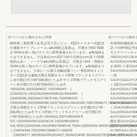
左ページから抽出された内容
右ページから抽出
錦牲将二亜彰甥ス走充は宅ス百レビュ︲A型[キャスター式]組含
本体部材価格表カ
せ価格力ゲトプレジーJレ●転倒防止装置は、片開き180S'両開
訪:1100呼称記
き350Wを除く他のサイズに標準装備されています。●角地納ま
モスグリーンキャ
りはできません。寸法単位mm高打100寸法単位mm高:1100第
180SAUH01GAUH
他的止め一，ィ一十サ●転倒防止装置は、片開き130S・両開き
AUH03GAUH03¥
350Wを除く他のサイズに標準装備されています。●角地納まり
き300S:卜扉SAUH
はできません。力糸に一ル膨工地幅頑膨ツン一骨彰BttEキャス
SAUH09GAUH09¥3
ター式]組含せ価格片開き両開きサイズ呼称ブラックモスグリー
一扉
ン全巾開口巾(180°回転時)たたみ巾サイズ呼称ブラックモスグリ
SAUH12GAUH12¥
ーン全巾開口巾(180°回転時)たたみ巾
く2喜SAuH02GAU
180S¥286.200350W¥507.1003396449〉く
SAUH03GAU“03¥
2220S¥276,10022562098430W¥526‐9004489〉く
SAUH04GAUH04
2260S¥286,0002656510W半546,7004996529〉く
SAUH05GAUH05
2300S¥306,900590W¥588,5005796569×340S¥348,700670W¥672,100609×380S¥377.
SAUH06GAUH06¥
片開き両開きサイズ呼称ブラックモスグリーン全巾開□巾(130・
く2SAUH08GAUH
回転時)たたみ巾サイズ呼称ブラックモスグリーン全巾開口巾
SAuH09GAUH00¥
(180°回転時)たたみ向130S¥266,2001698350W半
AUH10GAUH10¥
507,1003396449X2220S¥276.1002098430W半
開き用SAUH22GA
526,900X2260S¥286.0002498510W¥S46.7009×2300S¥306.90030562898569590W¥5
開回巾(180°
く2340S¥348,7003298670W¥672.100609)
片180SSAUJ01G
〈2380S¥377.3003856649420S¥427,900460S¥481.8664656578S‖NMKttEXTmOR
SAUJ03GAUJ03¥