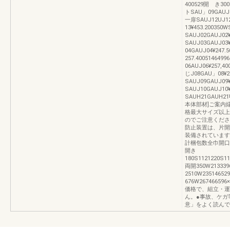
400529開 き300S
トSAU」09GAUJ09
一扉SAUJ12UJ12
13¥453.200350
SAUJ02GAUJ02
SAUJ03GAUJ03
04GAUJ04¥247
257.400514649
06AUJ06¥257,4
じJ08GAU」08¥2
SAUJ09GAUJ09
SAUJ10GAUJ10
SAUH21GAUH21
本体部材]ご案内
格最大サイズ以上
のでご注意くださ
防止装置は、片開き
装備されています
計梱包数全巾開口
開き
180S1121220S11
両開350W213339
2510W2351465
676W26746659
価格で、組立・運
ん。●事故、ケガ
意」をよく読んで