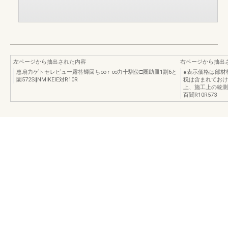
左ページから抽出された内容
右ページから抽出
恵扇力ゲトセレビュー露答輝回ち∞ｒ∞力十馴位□圏助皿1副6と
●表示価格は部材
園572S‖NMIKElE対R10R
税は含まれておけ
上、施工上の統測
百聞R10R573