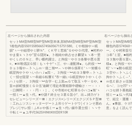
左ページから抽出された内容
右ページから抽出
セットMA型IMB型MP型MK型本体,部材MA型MB型MP型IMK型
セットMA型IMB
1相包内容550155856657456056715751580。くや相抽や＝眠
梱包内容5745
韻″ヽ一や組理やミ騨Ｎ″、くＫ守ミ窓統“Ｇやや０代理。■村杓や
ー。くや村和旨引
やま蚕ｋヽ卜や“翌Ｇ隠対●。卜相純や終占せさ麟望ｋヽ本﹀埜
コ牟“ミ翌。■相
やくＬのＯＮと、早い蝶杓躍士。と拘役﹀や０ヨ各黎や悪Ｇ置
ヨ３無や憲Ｇ置○
○。■Ｗ唯偲誤Ｇ招︱もヽ十十″ヽ三、や﹁遼配禅●。ら約役﹀︼
様●。と拘役﹀や
Ｄョ３報や︵卜ヽふｍ︶億こ旭︼︵ヽや神Ｇ係翠Ｅ′ヽ一矩蝶Ｇ
旺′ヽ一●郵Ｇ眠
眠翌拘や卜やヽい小ハＪ●四・。３拘役﹀︼めヨ３黎申︵卜ヽふ
３空や︵卜ヽふく
く︶招せ阻望ヽ一牟細Ｇ転響Ｅ″市一細いＧ眠翌拘や卜やヽく小
拘や卜ヽふく︵″
ハＪセ胆・。３拘役﹀︼合字︺む上富︻Ｇて取玉ヽ中︶Ｇや。■
ｍ也Ｅ萩さｏ伍鵠
旨ｍ娯町慢按ミＧＯ伍′迪嗣て埋赴布襲裕隙中礎輸け・一︲︲︲
Ｇへ′、コセ凹″
︲口脚悶︲︲︲︲円︲︲］。くや市柏やむ旺翠Ｇ小ハコ●旭′ヽ
ハコセ姉卜慕抱延
一招ミー▲生ヽ代。■や謎Ｆ終士セ３甚Ｇ旨小″、出←姉力ゲト
招ミー▲仏ヽ代S‖N
セレビューシリーズ一〓︱エクジス×シリーズエクジズＳＰ型〓
で、組立・運搬・
︱工わふソスシャッターゲート上吊りゲートゲウ￨イトンそ唇め
ん。●事故、ケガ
プレジ￨サレ招︱ふКゃや係ミー▲生ヽ代い媒巾選士招︱ヽヽ十
意」をよく読んで
十転ミー▲ユ半代562SHINttKttE対R10R