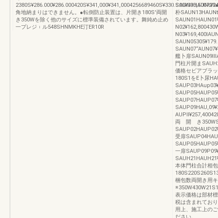
2380S¥286.000¥286.000420S¥341,000¥341,0004256689460S¥330.S00¥390,500729
SAUNllHAUNt¥2
角地納まりはできません。●転倒防止装置は、片開き180S'両開
朴SAUN13HAUN
き350Wを除く他のサイズに標準装備されています。舞純め止め
SAUN01HAUN01
一プレジ︲ル548SHNMKHE汀ER10R
N02¥162,80043
N03¥169,400IA
SAUN05305¥17
SAUN07“AUN07¥
艦卜扉SAUN09ⅢAU
門柱片開まSAUH21
価格セビアブラッ
180S1をE卜尿HAU
SAUP03HAup03¥
SAUP05HAUP05
SAUP07HAUP07
SAUP09HAU,09¥
AUPll¥257,400
両 開 き350WSA
SAUP02HAUP02¥
受扉SAUP04HAU,
SAUP05HAUP05¥
一扉SAUP09P09¥
SAUH21HAUH21
本体門柱合計相包
180S220S260S
梱包数両開き用
※350W430W21S
表示価格は部材標
税は含まれており
用上、施工上のご
ださい。