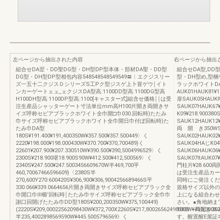
左ページから抽出された内容
右ページから抽出
組合せDA翌・DD聖DG型・DH型DP型本体・部材DA聖・DD型
組合せDA型,DD
DG型・DH型DP型相包内容548548548549549〓︱エクジスリー
型・DH型め,型梱
ズ一五十二クジスＤシリーズS工Pク型ジスゲ上卜冒ゲウ￨イト
ラックホワイトD
ンカーゲートェュ_ェクジスDA型高:1100DD型高:1100DG型高
AUK01HAUK81¥1
H100DH型高:1100DP型高:1100[キャスター式]組含せ価格￨￨は受
扉SAUK05HAUKI
注生産品シャッターゲート寸法単位mm高H100片開き両開きサ
SAUK07HAUK67
イズ呼称セビアブラックホワイト全巾開□巾030.回転時)たたみ
K09¥218.90038
巾サイズ呼称セビアブラックホワイト全巾開日巾付ぼ回転時)た
SAUK12HAUK12¥
たみ巾DA型
両 開 き350WSAU
180S¥191.400¥191,400350W¥357.500¥357.500449〉く
SAUK02HAUK02¥
2220¥198.000¥198.000430W¥370.700¥370,700489)く
SAUK04HAじK04
22601¥207.900¥207.330510W¥390.500¥390,5004996529〉く
SAUK06HAUK06
2300S¥218.900堪18.900S90W¥412.500¥412,500569〉く
SAUK07ltAUK07
2340S¥247.500¥247.5003456609670W半469,700平
門柱片¥28.600両
460,70067466596609)〈2380S半
は受注生産品カー
270,600Y270:600420S¥306,900¥306,9004256689466S平
同時にご発注くだ
330.066¥339.0664656片開き両開きサイズ呼称セビアブラック全
規格サイズ以外の
巾開口巾Ⅲ櫛'回転時￨たたみ巾サイズ呼称セビアブラック全巾巾
上になる組合わせ
謝口回開げたたみ巾DD型180S¥200,200350W¥375,100449)
さい。●角地納ま
(2220S¥209,00022562098430W¥372,700X2260S¥217,80026562498510W¥410,300X
180S・両開き
半235,4002898569590W¥445.5005796569》く
す。醒置醒E屋証