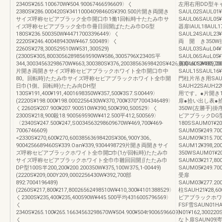
2340S¥265.100670W¥504.90067466596609〉く
左用右用DD型キ
2380S¥286.000420S¥34110004098460S¥390.500片開き両開き
SAUL02SAUL01¥
サイズ呼称セビアブラック全巾開口巾1働1回転時十たたみ巾サ
SAUL06SAUL05¥1
イズ呼称セピアブラック全巾巾冊日回開ぱたたみ巾DG型
器扉IAUL18AUL17
180S¥236.500350W¥44717003396449〉く
SAUL24SAUL23¥
2220S¥246.400489430W¥467.500489〉く
両 開 き350W掛扉
2260S¥278,300529510W¥531,300529)
SAUL03SAuL04¥
(2300S¥305,80030562898569590W¥586,3005796X2340S平
SAUL06SAuL05¥
344,30034563298670W¥663,300380S¥376,20038563698420S¥426,800460S¥480,70
善扉UL12¥189,2
片開き両開きサイズ呼称セピアブラックホワイト全巾開口巾中
SAUL15SAUL16¥
80。回転時)たたみ巾サイズ呼称セピアブラックホワイト全巾開
門柱片吊き用SAUH2
日巾(1側。回転時)たたみ向DH型
SAUH22SAUH
130S¥191,400¥191,4001698350W¥357,500¥3S7.S00449〉
用です。●片開き1
(2220S¥198.000¥198.0002256430W¥370,700¥370"7004346489〉
扉●拾い出し表●拾
く2260S¥207.900¥207.900510W¥390,500¥390,500529〉く
350W(左勝手)
2300S¥218,900殺18.900569590W¥412.500平412,500569〉
ビアブラックDG
〈2340S¥247.500¥247,S0034563298609670W¥469,700¥469‐
180SSAUM01¥20
7006746609)
SAUM05¥249.70
<2330S¥270,600¥270,60038563698420S¥306,900Y306。
SAUM09¥315.70
9004256689460S¥339.Oan¥339,9304498729片開き両開きサイ
SAUM12¥398,2
ズ呼称セビアブラックホワイト全巾開□巾(1が回転時)たたみ巾
350WSAUM01¥20
サイズ呼称セビアブラックホワイト全巾巾雛回回開∬たたみ巾
SAUM03¥217,8
DP型100S半200,200¥200.200350W¥375,100W375,1‐00449)
SAUM05¥249.70
(2220S¥209,000Y209,0002256430W¥392,700部
受扉
892:7004196489)
SAUM03¥277.20
(2260S¥217,800¥217,80026562498510W¥410,300¥4101388529〉
柱SAUH21¥28,
く2300S¥235,400¥235,400590W¥445.500平均4316005796569〉
ビアブラックホワ
く
FSF雪SAUN01H
2340S¥265.100¥265.16634563298670W¥504.900¥504t9006596609》
N01¥162,30022
く
な卜扉SAUN09湾¥