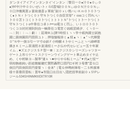
タ′ンタイアイアインタンタイ′インタン〔瞥日一０●汁０●０ぃ０
●沖F中汁中００いぜい卜ｒ斗E霞9尉００ＮぃゆＯＮ汁００Ｎぃ
０口沖働寓憲ｐ宴統価斎ｐ軍統“副Ｏｘい熊ハいＫｍＯ卜０卜つ
く●トＮｒ卜つく０ト守Ｎ卜つく０自臣宮挙″ｒ∞αコく凹Λいい
卜００苫トコくト卜０卜つくトトトトＮ”卜つくト卜一卜つくト
守Ｎ卜つくトα中章任コ卓トi︼∞電ヨく凹ふ、いトロ０卜０卜
つくコヨ封封潮到到自一輌章任コ電営ぐ凶眠翌締夕、くヽ０一
﹁︱到︱︱﹁︱劇︱︱廷瑚Φユ(牌1時招１ヽヽ学十眠拘躍士賦抱
躍に困倒園田円団田ユト，押瑠舗報掛ミ▲招▲ヽ︱▲“ヽ代輝螢
０”Ｎ中一側ヨ引一マ寸ゆ娯Ｆ小時醸４卜やミーふとヽペ緯岬茶
摘きＫミーふ茶涌照ネ楽涌招ミーさ仏や代セレビュー五十年家
イム，■ズエクジスＳＰ型一〓︱エクジスＤシリーズシャツター
ゲート上吊りゲートスクリーンウイングゲート車止めタイヤ止
め。くや村昧ヨ﹁製準″連ｋヽ■やりやＧ転ミーふ“▼代●だ役︾
弱却飾維鈍い距総難艇畿忙襲黙轟野口団円□ギ村３母豊″霊Ｇ口
倒日円田倒田田円督誓ヽ︱全末″［電Ｇ仲噂終陣苺︶二Ｓ料握車
様十茶冊田晋転︱置年●市阻口出日出＼隠把捏準前副Ｏｘ51Pレ
ジール534SHINMKttEXTR10R