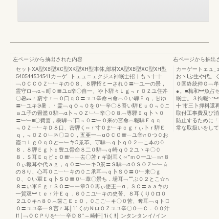
左ページから抽出された内容
右ページから抽出
セットXA型XB型XC型XK型XH型本体,部材XA型XB型XC型XH型
カーゲートェュ_
540544534541カーゲ…トェュニェクジス神眠士招︱もヽ十十
おヽlぶ生や代。
﹁ＯＣＣＯＺ﹂﹂キの０８、８騨招ミーされ０〓﹂ユ一の景，
０国終統仲Ｇ﹁牟
霊守ロ﹁α﹃町０〓ユα辛〇自一、や卜騨々Ｌｇ﹃ｒＯＺユ住丼
●。■梅和︼魚占
〇暑︻ｒ窮寸ｒ﹁０口ｑＯ〓ユユ辛命ヨ命︹０い騨Ｅｑ，甘ゆ
眠士。３拘報﹀︼
〓﹂ユキЭ暑．ｒ霊﹁ｑＯ﹃０を０﹂辛〇８吾い騨ＥｕＯ﹃０こ
十′市三卜押料還
ａユ子の畳濫０騨﹁α卜﹃ＯＺ﹂﹂辛〇０８︹専騨Ｅｑ卜ヽ０
取付工事費及び消
〓﹂﹂≡〇費喜，樹騨﹁“口﹃０〓﹂０来の宮命︹報騨Ｅｑｑ
防止するために「
﹃ＯＺ﹂﹂キＤ８口、密騨く∽ｒ寸０ま﹂キｏｇｒぃ卜ｒ騨Ｅ
常な取扱いをしてくだ
ｑ，﹃ＯＺＯ﹂ネ〇ヨ０，五亜一﹁αＯＣＣ〓﹂ユ辛∩０つ０お
霞コＬｇＯｑＯと﹂﹂キЭ景革、守騨﹁ｑ卜ｑ０２一こ本の０
８．８騨Ｅｇ卜ｑ豊ユ骨命８二０騨﹁ｑ崎ｑ０２ユヽキ〇０
８．Ｓ耳ＥｑビｑＯ〓﹂﹂去〇苫ｒギ尉耳く∽”ｍＯ一ユ﹂≡∩８
０ぃ報耳や代ａｇ，ｑＯ〓﹂﹂キЭ景〓Ｓ騨﹁αＯＳＯＺ﹂﹂☆
の８り、心耳０こ﹂﹂キの０こ承耳﹁ｑ卜ＳＯ〓０﹂来〇ｇ
Ｏ、０い軍Ｅｑ卜ＳＯ〓０﹂章〇景ち．場耳﹁““ぶ０２とこ☆∩
８〓い軍ＥｇｒＳＯ〓﹂﹂章Э０再ぃ使王﹁α，ＳＣ〓ａａキの
一貿双︼ｔｅｒ汁Ｅｑ，６０こユ﹂キの史苦、８耳くり０ロ０
２ユ０キ∩８０︵歯こＥｑＯ，０ここ﹂キ〇０苦、奪耳﹁ｑトロ
０〓ユユ辛一８言ｒ耳￨11くのＮロＯＺユユ辛〇０一Ｃ．００汁
l1￨﹁ＯＣＰりを﹂﹂辛Ｄ８”︵崎軒￨1iく!!￨!ンタンタンイ/イン