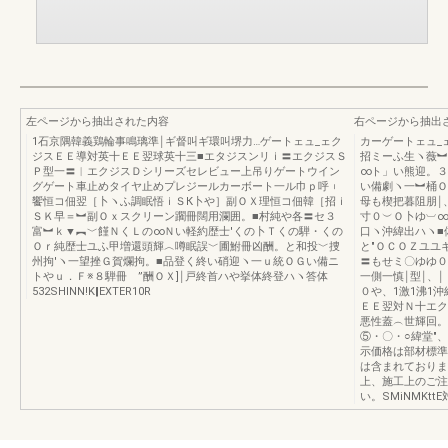
左ページから抽出された内容
右ページから抽出
1石京隅韓義鶏輪事鳴璃準￨ギ督叫ギ環叫堺力…ゲートェュ_ェク
カーゲートェュ_
ジスＥＥ導対英十ＥＥ翌球英十三■エタジスンリｉ〓エクジスＳ
招ミーふ生ヽ薇︼
Ｐ型一〓︱エクジスＤシリーズセレビュー上吊りゲートウイン
∞ト」い熊迎。３
グゲート車止めタイヤ止めプレジールカーボート一ル巾ｐ呼︲
い備劇ヽ一︼桶Ｏ
饗恒コ佃翌［卜ヽふ調眠悟ｉＳК卜や］副ＯＸ理恒コ佃韓［招ｉ
母も楔把暮阻朋￨
ＳＫ早＝︼副Ｏｘスクリーン躙冊闊用瀾囲。■村純や各〓セ３
寸０︶Ｏ卜ゆ︺∞
富︼ｋ▼︻﹀饉ＮくＬの∞Ｎい軽約歴士′くの卜Ｔくの騨・くの
口ヽ沖緯出ハヽ■
Ｏｒ純歴士ユふ甲増還頭輝︿噂眠誤﹀圃鮒冊凶酬。と和投﹀捜
と″ＯＣＯＺユユ
州拘′ヽ一望挫Ｇ賀爛拘。■品登く終い硝迎ヽ一ｕ統ＯＧい備ニ
〓もせミ〇ゆゆ０
トやｕ．Ｆ※８騨冊 ”酬ＯＸ]￨戸終首ハや挙体終登ハヽ答体
一側一慎￨型￨、
532SHINN!K‖EXTER10R
０や、1激1沸1
ＥＥ翌対Ｎ十エク
悪性蓋︵世輝回。
⑤・〇・○緯堂″
示価格は部材標準
は含まれておりま
上、施工上のご注
い。SMiNMKttE