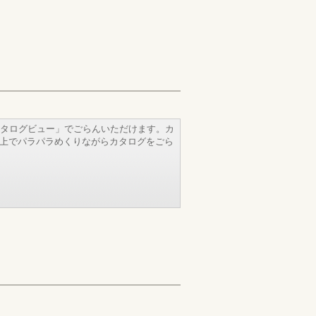
タログビュー」でごらんいただけます。カ
b上でパラパラめくりながらカタログをごら