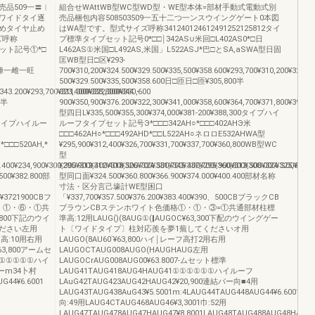
売品509一〓︱
組合せWAttWB型WC型WD型・WE型本体=部材手動式電動式別
ワイドタイ逐
売品梱包内容508503509一五十二つ一ンスウイングゲート0本図
めタイヤ止め
はWA型です。型式サイズ呼称341240124612491252125812タイ
ズ呼称
プ標準タイプセット記号0*□□￨342AS∪米回□L402AS0*□日
プセット記号①*□
L462AS①米国□L492AS,米国」L522ASJ*巴□とSA,aSWA型日固
匡WB型日□区¥293‐
AS陣一雌一旺
700¥310,200¥324.500¥329.500¥335,500¥358.600¥293,700¥310,200¥324‐
500¥329.500¥335,500¥358.600日□匝日□匝¥305,800半
343.200¥293,700¥311.300¥322,300¥330,600
323,400¥338,800¥344・
0半
900¥350,900¥376.200¥322,300¥341,000¥358,600¥364,700¥371,800¥398.2
型四日L¥335,500¥355,300¥374,000¥381‐200¥388,300タイプハイ
,700タイプハイルー
ルーフタイプセット記号Э*□□□342AH○*□□□402AHЭ米
□□□462AH○*□□□492AHD*□□L522AH○ネロロE532AHWA型
*□□□520AH,*
¥295,900¥312,400¥326,700¥331,700¥337,700¥360,800WB型WC
型
5.400¥234,900¥300,300¥312,400¥318,500¥324.500¥345.400¥295,900¥313,500¥324.S00¥332
¥295.900¥312.400¥326.700¥331,700¥337,700¥360,800¥308.000¥325,600¥
500¥382.800部
型同口面¥324.500¥360.800¥366.900¥374.000¥400.400部材名称
寸法・区分言己壕計WE型困口
00¥3721900CBフ
「¥337,700¥357.500¥376.200¥383.400¥390、500CBブラックCB
・①・⑥・①共
ブラウンCBステンホワイト色価格①・①・③=①共通部材柱標
.800下記のウイ
準高:12用LAUG()(8AUG①(‖AUGOC¥63,300下配のウイングゲー
ださい左用
ト〔ワイドタイプ〕柱対応羨を夢1蕪してくださいオ用
…ラ高:10用右用
LAUGO(8AU60`¥63,800ハイ￨レーフ高打2用右用
¥63,800アームセ
LAUGOCTAUG008AUGO(HAUGHAUG左用
00①①①①①①ハイ
LAUGOCrAUG008AUG00¥63.8007-ムセット標準
結バーm34卜村
LAUG41TAUG418AUG4HAUG41①①①①①①ハイルーフ
G44¥6.6001
LAuG42TAUG423AUG42HAUG42¥20,900連結バー向■4用
LAUG43TAUG438AuG43¥5.5001m:4LAUG44TAUG448AUG44¥6.6001m:4
向:49用LAUG4CTAUG468AUG46¥3,3001巾:52用
LAUG47TAUG478AUG47HAUG47¥8.8001LAUG48TAUG488AUG48HAt¥9,