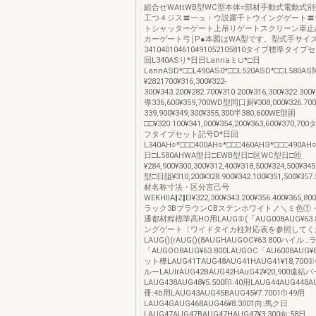
組合せWAttWB型WC型本体=部材手動式電動式別
工つ４ジス〓一ュ︲ウ説露千トウイングゲート〓
トシャッターゲート上吊りゲートスクリーン車止
カーゲート弓￨P●本図はWA型です。型式手サイ
341040104610491052105810タイプ標準タイ
回L340ASり*日日Lannaミ∪*□日
LannASD*□□L490AS0*□□L520ASD*□□L580
¥2821700¥316,300¥322‐
300¥343.200¥282.700¥310.200¥316,300¥322.300¥
導336,600¥359,700WD型同口厨¥308,000¥326.70
339,900¥349,300¥355,300半380,600WE型困
□□¥320.100¥341,000¥354,200¥363,600¥370
フタイプセット記号D*日回
L340AH○*□□□400AH○*□□□460AHЭ*□□□490AH○
日□L580AHWA型日□EWB型日□区WC型日□匝
¥284,900¥300,300¥312,400¥318,500¥324,500¥34
型□日阻¥310,200¥328.900¥342.100¥351,500¥357.
材名称寸法・区分言己号
WEKHllA‖Z‖EI¥322,300¥343.200¥356.400¥365,8
ラック3BブラウンCBステンホワイトノ＼ミ色①
通都材程標準高HO用LAUG①(「AUG008AUG¥63
ングゲート〔ワイドタイカ柱対応表を参照してく
LAUG()(rAUG()(8AUGHAUGOC¥63.800ハイル
「AUGOO8AUG¥63.800LAUGOC「AU6008AUG
ット樺LAUG41TAUG48AUG41HAUG41¥18,7
ルーLAUIrAUG42BAUG42HAuG42¥20,900違
LAUG438AUG48¥5.500印:40用LAUG44AUG448AU
冊:4b用LAUG43AUG45BAUG45¥7.7001巾49用
LAUG4GAUG468AUG46¥8.3001向:馬ク日
LAUG47AUG47BAUG47HAUG47¥3,300向:58日