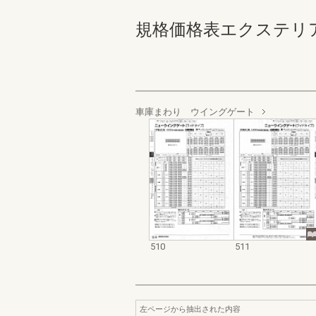
規格価格表エクステリア編_20
車庫まわり ウイングゲート
510
511
左ページから抽出された内容