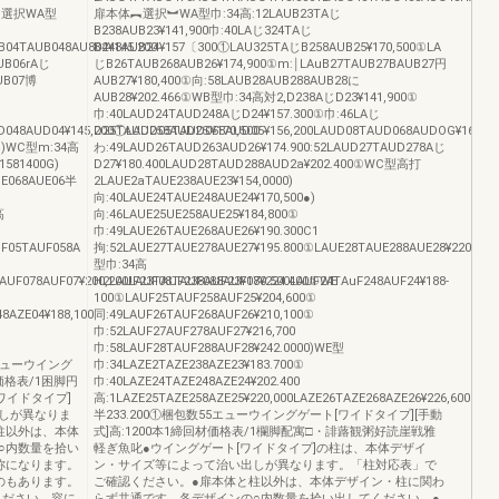
体︻選択WA型
扉本体︻選択︼WA型巾:34高:12LAUB23TAじ
B238AUB23¥141,900巾:40LAじ324TAじ
04TAUB048AU804¥145.200
B248AUB24¥157〔300①LAU325TAじB258AUB25¥170,500①LA
UB06rAじ
じB26TAUB268AUB26¥174,900①m:￨LAuB27TAUB27BAUB27円
UB07博
AUB27¥180,400①向:58LAUB28AUB288AUB28に
AUB28¥202.466①WB型巾:34高対2,D238AじD23¥141,900①
巾:40LAUD24TAUD248AじD24¥157.300①巾:46LAじ
048AUD04¥145,200①LAUD05TAUD058AUD05¥156,200LAUD08TAUD068AUDOG¥161,70
D25TAUD258AUD2S¥170,500
0Q)WC型m:34高
わ:49LAUD26TAUD263AUD26¥174.900:52LAUD27TAUD278Aじ
1581400G)
D27¥180.400LAUD28TAUD288AUD2a¥202.400①WC型高打
UE068AUE06半
2LAUE2aTAUE238AUE23¥154,0000)
向:40LAUE24TAUE248AUE24¥170,500●)
高
向:46LAUE25UE258AUE25¥184,800①
巾:49LAUE26TAUE268AUE26¥190.300C1
UF05TAUF058A
拘:52LAUE27TAUE278AUE27¥195.800①LAUE28TAUE288AUE28¥220.00
型巾:34高
AUF078AUF07¥200,200LAUF08TAUF088AUF08¥224.400①WE
H2LAUF23TAUF238AUF23¥170.500LAUF24TAuF248AUF24¥188‐
100①LAUF25TAUF258AUF25¥204,600①
8AZE04¥188,100
同:49LAUF26TAUF268AUF26¥210,100①
巾:52LAUF27AUF278AUF27¥216,700
巾:58LAUF28TAUF288AUF28¥242.0000)WE型
55エューウイング
巾:34LAZE2TAZE238AZE23¥183.700①
価格表/1困脚円
巾:40LAZE24TAZE248AZE24¥202.400
ワイドタイプ]
高:1LAZE25TAZE258AZE25¥220,000LAZE26TAZE268AZE26¥226,600LAZ
しが異なりま
半233.200①梱包数55エューウイングゲート[ワイドタイプ][手動
柱以外は、本体
式]高:1200本1締回材価格表/1欄脚配寓□・誹蕗観粥好読崖戦雅
○内数量を拾い
軽ぎ魚叱●ウイングゲート[ワイドタイプ]の柱は、本体デザイ
称になります。
ン・サイズ等によって治い出しが異なります。「柱対応表」で
のもあります。
ご確認ください。●扉本体と柱以外は、本体デザイン・柱に関わ
ください。容に
らず共通です。各デザインの○内数量を拾い出してください。●