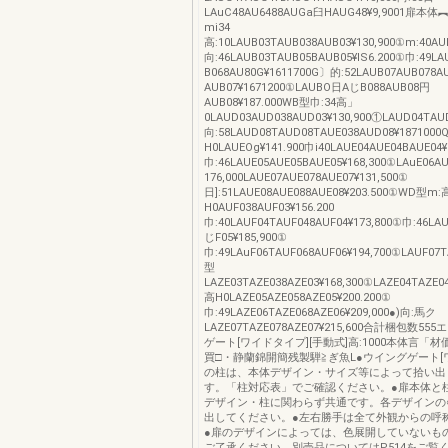
LAuC48AU6488AUGa臼HAUG48¥9,9001扉本
mi34
高:10LAUB03TAUB038AUB03¥130,900①m:40AUB
向:46LAUB03TAUB05BAUB05¥lS6.200①巾:49LA
B068AU80G¥1611700G〕的:52LAUB07AUB078A
AUB07¥1671200①LAUBO日AじB088AUB08円
AUB08¥187.000WB型巾:34高」
0LAUD03AUD038AUD03¥130,900①LAUD04TAUD
向:58LAUD08TAUD08TAUE038AUD08¥187100
H0LAUEOg¥141.900巾i40LAUE04AUE04BAUE04¥
巾:46LAUE05AUE05BAUE05¥168,300①LAuE06A
176,000LAUE07AUE078AUE07¥131,500①
日]:51LAUE08AUE088AUE08¥203.500①WD型m:
H0AUF038AUF03¥156.200
巾:40LAUF04TAUF048AUF04¥173,800①巾:46LA
じF05¥185,900①
巾:49LAuF06TAUF068AUF06¥194,700①LAUF07T
型
LAZE03TAZE038AZE03¥168,300①LAZE04TAZE04
高H0LAZE05AZE058AZE05¥200.200①
巾:49LAZE06TAZE068AZE06¥209,000●)向:馬ク
LAZE07TAZE078AZE07¥215,600合計梱包数5
ゲート[ワイドタイプ][手動式]高:1000本体言「材
買□・静蘭錦開簡残製騨≧ぎ魚L●ウイングゲート[
の柱は、本体デザイン・サイズ等によって拾い出
す。「柱対応表」でご確認ください。●扉本体と
デザイン・柱に関わらず共通です。各デザインの
出してください。●左右勝手は全て外観からの呼
●扉のデザインによっては、色展開していないも
ご了承ください。別売品についてはP514をご覧