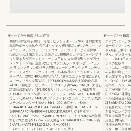
左ページから抽出された内容
右ページから抽出
1納剛部材価格表鶴能「可柱ラピッシュポーJレ/GRC床材部材名
アイアンティナチ
称記号ポール本体色:各色オリジナル機能部品の色:ブラック、ブ
ヌ一亘︱ファンク
ラウン、ステンカラー、モスグリーン、ホワイトから選択ポー
表●組合せ価格・
ル組合せ天理旬ステンレス輌扇日J犯庵黒ミカゲ石ストーンフリ
せん。インターホ
ック聖き方ゲ石サンドストーンス手レレス大埋有聖さカゲ石サ
い。」iSlコ用
ンドストーン備訂焼聖S力が石ステンカラース手レ坊ラー'ラッ
ホンの配線ヨード
ク'ラウンブラウン価格サス彎耶まロ一ピブラックブラウンテン
ストには、別売品
カラーモスグリーンホワイトポール本体基本ユニットサンドス
のみ拾い出してく
トーYAA」21¥26.400億前作謂VAAJ4笠木ユニット照明加工あり
ト大文字で母音(A
ストーンフリック調VAA」12¥818001YAAJ22組,800億前焼調
N・R・S・T)
YA:.8001照明加工なしストーンフリック識YAA」13¥8,800大理石
売のネームシール
謂偏前焼調YAA」43¥8.800飾りバネルインターホン加工有り
対応が可能です。
¥11,000テラコッタ謂ステンレススリットVAA」34¥11100011黒
防止の為に外開き
ミカゲね調YAA」44¥11,000インターホン加工なしテラコッタ調
ール貼付位置別売
ステンレススリットYAA」35¥11,0001末程セットBAA」
計SARB43¥3
81BAAJ8118AAJat1t1TAAJ8aaAA」83照明LK・LMシリーズ
相包されています
8ARF01ARF01円ARF01平19,800LK5型標差とK19型標準
を参考にレイアウ
SARF19TARF198ARF19GARFl¥1918tXlGARF″¥19,800とK28型樫
薙喜ほ薔署手言害
塗とK24型標準SARF24LK用人属センサSARF83TARF838ARF鶴
用区分(巾×高)
GARF8gHARF83¥13.200KMシリーズGBE」
り梱包内容照明・
01¥12,1001BEJ711GBE」71¥818001KMl用BE」
ンターホン台座ポ