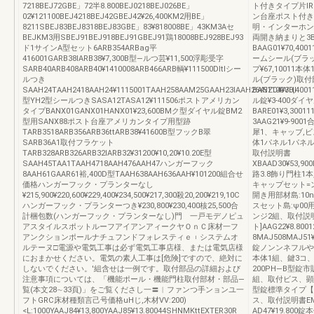
7218BEJ72GBE」72半8.800BEJ0218BEJ026BE」
ト付きタイプ片l
02¥121100BEJ4218BEJ42GBEJ42¥26,400KM2用BE」
ン台座ポスト付き
8211SBEJ83BEJ8318BEJ83GBE」83¥818008BE」43KM3Aセ
明・インターホン
BEJKM3用SBEJ91BEJ918BEJ91GBEJ91鶏18008BEJ928BEJ93
両開き納まりと3
ド1サインA型セット6ARB354ARBag平
BAAG01¥70,
416001GARB38lARB38¥7,300B型―ルつ芸¥11,500浮彫受字
ームシール(ブラ
SARB40ARB408ARB40¥1410008ARB466ARB輌¥111500DItlシー
プ¥67,1001
ルつき
ル(ブラック)取
SAAH24TAAH2418AAH24¥1115001TAAH258AAM25GAAH23lAAH26¥51100VHl
BANZ04¥30,
型YH2型シールつきSASA12TASA12¥111506ポストアメリカン
ル錠¥3‐400ダ
タイプBANX01GANX01HANX01¥23,600BMク型ダイヤル錠BM2
BARE01¥3,3
型用SANX88ポスト台座アメリカンタイプ用型跡
3AAG21¥9‐9
TARB3518ARB356ARB36ttARB38¥41600B型フックB翠
犀1、キャッブ,ビスセ
SARB36A1取付フラケット
体1パネル1パネ
TARB328ARB326ARB32lARB32¥31200¥10,20¥10.20E型
取付説明書
SAAH45TAA1TAAH4718AAH476AAH47ハンガーフック
XBAAD30¥53,900
8AAH61GAAR61裕,400D型TAAH638AAH636AAH¥101200組合せ
路3.8飾り門柱1本入
価格ハンガーフック・プランターなし
キャップセット=ンジ
¥215,900¥220,600¥229,400¥234,500¥217,300殺20,200¥219,10C
開き用部材島:10n
ハンガーフック・プランターつき¥230,800¥230,400核25,500合
スセット島:ψ00用8
計梱包数(ハンガーフック・プランターなし)門 一戸モデノピュ
ンジ2組、取付説
アスタイルスポットルーフアイアンアィークヤＯｎＣ床材一フ
ト]AAG22¥8.
アンクションポールナチュフンドフォレスティｅ︲システムオ
8MAJ508MAJ51
ルテーヌ□電源や電気工事は必ず電気工事店様、または電気店様
錠ノンンネフルやP
におまかせください。電気の素人工事は[危険]ですので、絶対に
本体1組、鍵3コ、
しないでください。'組含せは一例です。取付部品の詳細および
200PH―B型錠市
注意事項については、「機能ポール・機能門柱取付部材・部品―
組、取付ビス、顕
覧(本文28∼33頁)」をご覧くださし一〓︱ファンつ手ンョンユ一
型錠標準タイプ【用
フトGRC床材種類言己号価格uHじ,木材VV:200)
ス、取付説明書EMA
<L:1000YAAJ84¥13,800YAAJ85¥13.80044SHNMKttEXTER30R
AD47¥19.80