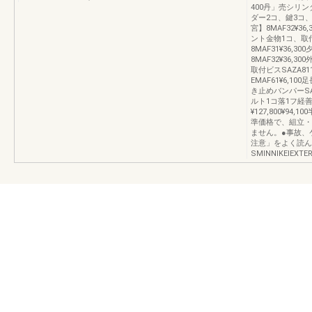
400丹」売シリンダ
ダー2コ、鍵3コ
宮】8MAF32¥
ント金物1コ、取
8MAF31¥36,30
8MAF32¥36,3
取付ビスSAZA81
EMAF61¥6,
き止めバンパーSA
ルト1コ落1フ経善
¥127,800¥94,1
準価格で、組立・
ません。●事故、
注意」をよく読ん
SMlNNlKElEXTE