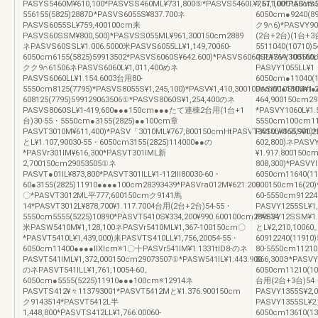
PASYS5460M¥610,100*PASVSS460ML¥731,800⑤*PASVS5460L¥757,100*PASVS54
1,611,000150cm
556155(5825)2887D*PASVS6055S¥837.700ネ
6050cm●9240(89
PASVS6055SL¥759,400100cm来
ク9∩6)*PASVY906
PASVS60SSM¥800,500)*PASVSS055ML¥961,300150cm2889
(2台+2台)(1台+3
ネPASVS60SSL¥1.006.5000米PASVS6055LL¥1,149,70060-
5511040(10710)
6050cm6155(5825)59913502*PASVS6060S¥642.600)*PASVS6060SL¥764,30010
ネPASVY1055ML¥
クク9∩61506ネPASVS6060L¥1,011,400めネ
PASVY1055LL¥1
PASVS6060LL¥1.154.6003台用80-
6050cm●11040(
5550cm8125(7795)*PASVS8055S¥1,245,100)*PASV¥1,410,300100cm00●1506m●
PASW10StlM¥1.2
608125(7795)599129063506①*PASVS8060S¥1,254,400のネ
464,900150cm2
PASVS8060SL¥1‐419,600●●●150cm●●●たて連棟2台用(1台+1
*PASVY1060L¥1.
台)30-55・5550cm●3155(2825)●●100cm章
5550cm100cm11
PASVT3010M¥611,400)*PASV「3010ML¥767,800150cmHtPASVT3010L¥868,900)
PASVYl155S¥1.2
とL¥1.107,90030-55・6050cm3155(2825)114000●●の
602,800)ネPASV
*PASVr301lM¥616,300*PASVT301lML新
¥1.917.800150c
2,700150cm29053505①ネ
808,300)*PASVYl
PASVT●01lL¥873,800*PASVT301lLL¥1‐112Ⅲ80030-60・
6050cm11640(11
60●3155(2825)11910●●●●100cm28393439*PASVra012M¥621.200
900150cm16(20)
〇*PASVT3012ML平777,600150cmク9141馬
60-5550cm91224
14*PASVT3012L¥878,700¥1.117.7004台用(2台+2台)54-55・
PASVY1255SL¥1
5550cm5555(5225)10890*PASVT5410S¥334,200¥990.600100cm289634
PASVY12SSM¥1.6
米PASW5410M¥1,128,100ネPASVr5410ML¥1,367‐100150cm〇
とL¥2,210,10060
*PASVT5410L¥1,439,000)来PASVTS410LL¥1,756,20054-55・
60912240(11910
6050cm11400●●●●llXlcm※1〇十PASVr541lM¥1.1331tlD8‐のネ
80-5550cm1121
PASVT541lML¥1,372,000150cm29073507①*PASW541lL¥1.443.900
866,300Э*PASVY
のネPASVT541lLL¥1,761,10054-60。
6050cm11210(10
6050cm●5555(5225)11910●●●100cm※12914ネ
台用(2台+3台)54・8
PASVTS412¥々113793001*PASVT5412Mと¥1.376.900150cm
PASVY1355S¥2,0
ク9143514*PASVT5412L半
PASVY1355SL¥2
1,448,800*PASVTS412LL¥1,766.00060-
6050cm13610(1