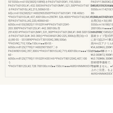
55'5550cm6155(5825)10890)ネPASVT6010S¥1,193,500ネ
PASVY1360S¥2,0
PASVT6010SL¥1,432.500ЭttPASVT6010M¥1,521,500*PASVT6010ML¥1,338,700289
248,000100cm●
ネPASVT6010LL¥2,215,50060-55・
5550cm114210(1
60)cm6155(5825)1140029053505*PASVT601lS¥1.198.400の
80-
*PASVT601lSL¥t,437,400100cm2907¥1.526.400⑤*PASVT60,lML¥1,843,600150cm
6050cm114210(1
培PASVT601lLL¥2,220,40060-60・
台用(3台+3台)80・
6050cm6155(5825)1191029144*PASVT6012S¥1‐
5550cm16180(1
203.300*PASVT6012SL¥1.442.300100c市
200100cm●●●●
29143514*PASVT6012M¥1,531,300*PASVT6012ML¥1.848.500150cm2914
6016180(15850)
ネPASVT6012L¥t.343.300少*PASW6012¥2‐225,3006台用(3台+3
面材タイプ型式呼称
台)80-55・5510890*PASVT3010S¥2,388,500め
に卦13品21※1事2
*PASV¥2,710,100●150cm●●80-55・
高Hm日アクリル
6050cm8125(7795)1140029073507〇ネ
¥54,600¥65,200¥1
PASW801lS¥2,397,300①*PASVT801lSL¥2,719,400100cm●●●150cm●●●80-
ポリカーボネート
60・
¥63.000¥72,900¥
6050cm8125(7795)1191029143514⑤*PASVT8012S¥2,407,100
¥63.700¥86.300
う
部材標準価格で、
*PASVT8012SL¥2.728.700100cm0●●150cm●●●468SHINMKttEXTmOR
ておりません。●
上のご注意」をよ
469SHlNNlKElEX