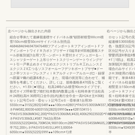
左ページから抽出された内容
右ページから抽出
組合せ導体たて連練嶺連標サイドバネル換"頓部材積雪lllllcm積
ロセット記号の見方
雪150cm積雪50cmlサイドバネル別売品
縦連棟S3055長
468468469469470476480フアインポートＲフアインポートＦフ
色・強度区分記号
アインポートワイドＲ力ボトプリザードE縦羊針tf田格[屋根スチ
区分記号が入りま
ール折板別途]1台用フ万﹁ンポートＲ壁付タイプシュガーる︵︱
攣嬰摂謹R導批R
スシャツターゲート上吊りゲートスクリーンゲートウイングゲ
※1`￨1部は、程
ート引一戸車止めタイヤ止めエクジストリプルＲ工わふンスＺ
加算額[片側]注意
エクジスＺⅡ工つるソスフオールーフデツキポートブサザ■ドー
場合のみサイドパネ
エク卒ツスＵ一フレスアィＩＲアルティナ一アルカーポ□・録塀
さH:30使用の場合
べ群漏マ幽の総謙&准さぃ。また、現場の状況等に合わせて、補
能です。単体4本
強等を考慮してください。詳しくは、規格価格表470頁をご覧く
イドパネル柱金額
ださい。※1.EII‐￨■1部は、柱高24時のみ積雪90cmタイプです。
相腎里ヨ150cm
形式サイズ呼称雪プ積打柱本数0内数量は長々柱時本体寸法柱高
ンポートＲファイ
H:24用柱高H:30用司口全巾(柱内)奥行全巾全一高H24オ主H30柱
長々柱時本体寸法柱
セット記号①o①・⑥セット記号①o①・⑥単体1台用30-
巾H24オ量H3
5550cm●3155(2825)5481●●●100cm42801)*PASVS3055M¥337,300)*PASV¥415,50
①横連棟3台用(1台
ネPA¥582,80030-6003155(2825)59910●●●428153415う
5550cm8640(831
*PASVS3060M¥342,200)*PASVS3060ML¥420,400629023502D*PASVS3060L¥466.0
米PASVY8455LL¥1
ネPASVS3060LL¥587.7662台用54-
6008640(8310)●
555555(5225)¥456,700¥534,900100cm2887*PASVS5455M¥605,200*PASVS5455
米PASVY8460LL¥1
半752,200らネPASVSS4SSLL¥913,00054-
5550cm●9240(8
6050cm●5555(5225)5991●●109cm※1)求
半