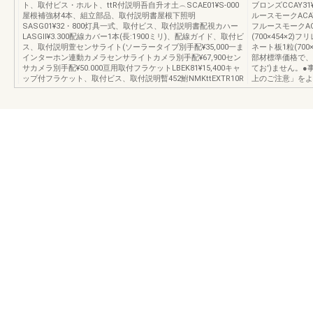
ト、取付ビス・ホルト、ttR付説明吾自升オ土︵SCAE01¥S‐000
ブロンズCCAY31¥
屋根補強材4本、組立部品、取付説明書屋根下照明
ルースモークACA
SASG01¥32・800灯具一式、取付ビス、取付説明書配視カハー
フルースモークAC
LASGll¥3.300配線カバー1本(長:1900ミリ)、配線ガイド、取付ビ
(700×454×2)
ス、取付説明萱センサライト(ソーラータイブ別手配¥35,000一ま
ネート板1粒(700×7
インターホン連動カメラセンサライトカメラ別手配¥67,900セン
部材標準価格で、
サカメラ別手配¥50.000亘用取付フラケットLBEK81¥15,400キャ
てお')ません。
ップ付フラケット、取付ビス、取付説明暫452鮒NMKttEXTR10R
上のご注意」をよ