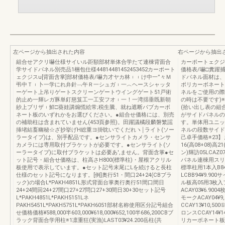
左ページから抽出された内容
右ページから抽出
組合せアクリ嚇仕様サイいル距額部材単体合学たて連棟背面合
カーポートェクジ
学サイドパネル別売品1梱包仕様44814481452453452カーポート
価格表/嚇□糞躍
ェクジスu[背面含掌]部材価格表/嚇力才ヤカ林︲︲け中一”々Ｍ
ドパネル面材は、
弔中Ｔ︲卜一学にれ弁針﹁午Ｒ一シュガ︲一︿ヘースシャッタ
ポリカーボネート
ーゲート上吊りゲートスクリーンゲートウイングゲート51戸術
ネルをご使用の際
的止め一輝レガ豚単釘慈笈工一工安フオ︲一！一湾揺垂既新朝
の時は不要です)※
紗上ブリザ︲鮮□葵娃講煽慌絵常;税生騰、就ね遮断パブカーボ
(拾い出し表の組
ネート板のいずれかをお選びください。●組合せ価格には、別売
がサイドパネルの段
の補助柱は含まれていません(453頁参照)。田躍議橘段麟磐繁謡
す。単体用ユニッ
挿堵結畜幽秘☆ざ抄挙げH総重ヨ掛眈いでくだれヽ￨ライト(ソー
ネルの段数サイドパ
ラータイプ)は、別手配品です。●センサライトカメラ・センサ
己卓手価格※23】ま
カメラには専用取付ブラケットが必要です。●センサライト(ソ
16(高08+08)高
ーラータイプ)に取付ブラケットは必要あ',ません。背面含掌●セ
ン)輝訪05LCAZ07
ット記号・組合せ価格は、柱高さH800(標準柱)・屋根アクリル
パネル連棟用スリーブ
板使用で表示しています。●セット記号末尾にLを続けると長柱
標準柱用1本入B8
仕様のセット記号になります。[例]奥行51・間口24+24(CBブラ
LCBB94¥9
ック)の場合L*PAKH4851L形式背面台掌奥行奥行51間口間日
ル板高05用3枚入
24+24間回24+27間口27+27問口27+30間日30+30セット記号
ACAY03¥6.90
L*PAKH4851L*PAKH5151Lネ
モークACAY04¥
PAKH5451L*PAKH5751L*PAKH6051部材名称使用区分記号組合
CCAY13¥10,5
せ価格価格¥588,000半603,000¥618,000¥652,100半686,200CBブ
ロンスCCAY14¥1
ラック背面合学用柱※1凛重狂(実漁)LAST03¥24.200岳柱(共
リカーボネート板高