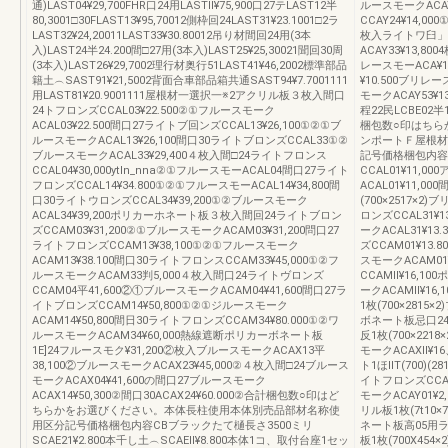
通)LAST04¥29,700FHR口24用LASTll¥75,900口27テLAST12半
ルースモークACAY
80,3001□30FLAST13¥95,70012側枠回24LAST31¥23.1001□2ラ
CCAY24¥14,0
LAST32¥24,20011LAST33¥30.80012吊り材間回24用(3本
枚入ライトワ臼」CC
入)LAST24半24.200間□27用(3本入)LAST25¥25,30021聞回30周
ACAY33¥13,8
(3本入)LAST26¥29,7002理行材奥行51LAST41¥46,2002標準部品
レースモーACA¥
籍土︵SAST91¥21,5002背面合車部品箱共通SAST94¥7.7001111
¥10.500ブリレー
用LAST81¥20.9001111屋根材一選択一※2アクリル板３枚入間口
モークACAY53¥1
24トフロンズCCAL03¥22.500②①フルースモーク
程22民LCBE02半
ACAL03¥22.500間口27ライトブ回ンズCCAL13¥26,100①②①ブ
梱包数○印はちら
ルースモークACAL13¥26,100間口30ライトブロンズCCAL33①②
ンポートＦ屋根材
ブルースモークACAL33¥29,400４枚入間□24ライトフロンス
記号価格梱包内容
CCAL04¥30,000ytln_nna②①フルースモーACAL04間口27ライト
CCAL01¥11,0
フロンズCCAL14¥34.800①②①フルースモーACAL14¥34,800間
ACAL01¥11,00
口30ライトウロンズCCAL34¥39,200①②ブルースモーク
(700×2517×2
ACAL34¥39,200ポリカーホネート板３枚入間回24ライトブロン
ロンズCCAL31¥1
ズCCAM03¥31,200②①ブルースモークACAM03¥31,200問口27
ークACAL31¥
ライトフロンズCCAM13¥38,100①②①フルースモーク
ズCCAM01¥13.
ACAM13¥38.100間口30ライトフロンスCCAM33¥45,000①②フ
スモークACAM01
ルースモークACAM33判5,000４枚入間口24ライトヴロンズ
CCAMll¥16,1
CCAM04平41,600②①ブルースモークACAM04¥41,600間口27ラ
ークACAMll¥16
イトブロンズCCAM14¥50,800①②①ジルースモーク
1枚(700×2815
ACAM14¥50,800間日30ライトフロンズCCAM34¥80.000①②ワ
ボネート板忌口24用
ルースモークACAM34¥60,000熱線遮断ポリカーボネート板
反1枚(700×221
1E]24フルースモク¥31,200②枚入ブルースモークACAX13平
モークACAXll¥1
38,100②ブルースモークACAX23¥45,000②４枚入間□24ブルース
ト1ほllT(700
モークACAX04¥41,600の間口27ブルースモーク
イトフロンズCCAY0
ACAX14¥50,300②間口30ACAX24¥60.000②合計梱包数○印はど
モークACAY01¥2
ちらかをお選びください。本体長柱使用本体別売品部材名称使
リル板1枚(7t10×
用区分記号価格梱包内容CBブラックたて樋長さ3500ミリ
ネート板高05用ラ
SCAE21¥2.800本千し土︵SCAEll¥8.800本体1コ、取付台座1セッ
板1枚(700X454