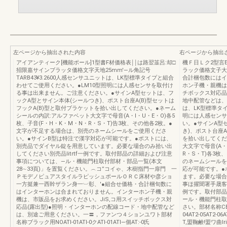
左ページから抽出された内容
右ページから抽出
アイアンティーク[機能ポール]1型書F材価格表￨￨は路翌韮呂:却□
機Ｆ日Ｌク2型言
招限嘉サインブラッタ価格文字天地25mm′―ル角記号
ラック価格文子大地
TARB43¥3.2600人感センサユニットは、LK型標準タイプと組合
合計梱包数にはイ
わせてご使用ください。●LM10型照明には人感センサを取付け
ホン子機・親機は
る事は出来ません。ご注意ください。●サインA型セットは、フ
チボックス対応品
ックA型とサイン本体(シールつき)、ポスト台座A(B)型セットは
地中配管などは、
フックA(B)型と取付ブラケットを拾い出してください。●ネーム
は、LK型標準タ
シールの内訳:アルファベット大文字で母音(A・l・U・E・O)各5
明には人感センサ
枚、子音(F・H・K・M・N・R・S・T)告3枚、その他各2枚。●
い。●サインA型
文字が不足する場合は、別売のネームシールをご使用くださ
き)、ポスト台座A
い。●サインB型は特注で漢字対応が可能です。●ポストには、
を拾い出してくだ
別売品でダイヤル錠を用意しています。必要な場合のみ拾い出
大文字で母音(A・
してください別売品litrtf一例です。取付部品の詳細および注意
R・S・T)各3
事項については、―ル・機能門柱取付部材・部品一覧(本文
のネームシールを
28∼33頁)」を置覧ください。︵コ”コイゃ、木樹指門一扉門 一
応が可能です。●
ＰモデノピュアスタイルラピッシュポールＯＲＣ床材や彦ショ
ます。必要な場合
一方挺兼一西幹ザラン身一︺彰、′●組合せ価格・合計梱旬数に
事ほ擢聞署手晟客
はインターホンは合まれておりません。インターホン子機・親
例です。取付部品
機は、市販品をお求めください。JiS,コ用スイッチボックス対
ール・機能門柱取
応品(露出型)●照明・インターホンの配線コード・地中配管など
さい。部材名称CBフラ
は、別途ご用意ください。一〓，ファンつ４ションユワト部材
04AT2-05AT2
名称ブラック用NOATl-01ATl-0クATl-01ATl―個AT:-0氏
T,盟鞠鹸!盟ワ曲l