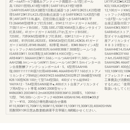
AT:―naATl―nフ価格みアンァィーク偶罷示―ル1型￨ポール
LK19'LK22■lL
高:135011照明LK18型1標準￨SARF181LK19型1標準
¥23,100LK24型¥
￨SARFt0SARF22LK2郷型1目動点減器つき￨ARFS2¥23.LK23型標
12,100ガードK
理SARF23¥131LK23J型自動点波器つきSARF83¥23.1LK四型1標
ットフックA型B
準￨ARF24平13.8L越4」召世目動点滋器つきSARF64¥23.平
つ去F型―ルつ去YH
f3.266KMl型標準タプ灯呉SBE」01¥12.11ガードガードAiSBE」
台座正面取付田フ
71鶏11ガードBiSBE」72鶏.SBEJ73鶏`KMlA型入感センサタイフ
SAAH43¥3,9001
灯具SBE』41ガードガードAISEEJ71れ五ガードBISBE」
SARB45ポストア
72SBE」73判KM2型標準タプ灯具BE」02¥12.1ガードガード
型ダイヤル錠BM2・Y
AISBE」81判SBEJ82SEE』83KM2A型灯呉BEJ42¥26.41ガード
座アメリカンタイ
ガードAISEEJ81¥8.866BE」82導電.866!E」83¥8.866サインA型
ＲＢ３２B型セット
セットフックAttiSARB3S判.6rlARB38単7.300B型シー,レつき
SAAH44E14JS
ISARB33¥11.StXl澤彫文AR348¥14.HXlCll型シール
SAAH48¥231Y
ARB46¥11.566AAH23¥11.S66シールつAAH24半11,500シール
クArtJSARB35詔1B
AAH25略.lmンールつAll¥11.SmンールつA12¥11.Smインターホ
SAAH62¥6.466
ン台座酎酬ファンクションポール4・5。6型用SAAH46
SAAH66¥1.4
瑠,0001111111Rl面1付用ARB44¥6.466ARB4S平7.160ポストアメ
103,100¥103,10
リカンタイプBMl赳￨ANX01¥23.666BMZlX02率27.066横型YAll世
ドフォレスティ●
¥28.100型¥28.100たて型TA4型鶏0。400ダイヤル錠BM2・
工事費及び消費税
YAllYA12・TA4型用SANX範半●,400ポスト台座アメリカンタイ
するために「使用
ブ用A型セット導電.600¥3.200B型セット
取扱いをしてください
¥48600¥3.20034¥10.2mAK82RB35RB36¥10.200翠5。100YAll・
12型、T¥5.500ハンガーフック460tl¥4.600AH61¥6.400埼■00Iぎ
力′ヽ一¥10。200合計梱包数6組合せ価格
¥110,800¥115,700¥115,900¥115,900¥119,100¥119,300¥120,40040SHNN
照酎聞R10R日慧あ数妻酷鏑署手言寧騒た8網戴かせください。