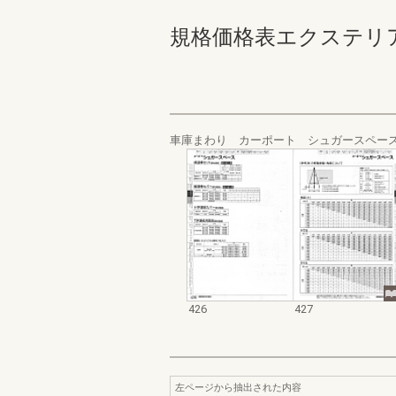
規格価格表エクステリア編_20
車庫まわり カーポート シュガースペー
426
427
左ページから抽出された内容