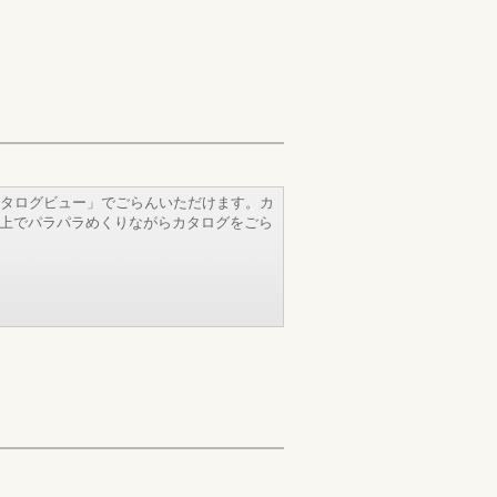
タログビュー」でごらんいただけます。カ
b上でパラパラめくりながらカタログをごら