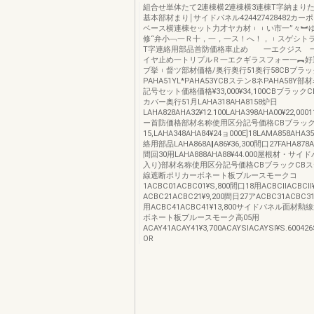
組合せ単体たて2連棟横2連棟横3連棟T字納まりた
基本部材まり￨サイドパネル424427428482カー
ベース横連棟セット力才ヤカ材︲︲い市一”々︼
修“弁小﹁一Ｒ十，一，一ス！へ！，︲スゲシトラ!
T字連絡用部品首防価格車止め 一エクジス 
イヤ止め一トリプルＲ一エクギラスフォー一︻好
ブ挙︲督ツ部材価格/奥行奥行51奥行58CBブラ
PAHA51YL*PAHA53YCBステン8ネPAHA58Y
記号セット価格価格¥33,000¥34,100CBブラッ
カバー奥行51月LAHA318AHA8158炉日
LAHA828AHA32¥12.100LAHA398AHA00¥22,
ー首防価格部材名称使用区分記号価格CBブラック
15,LAHA348AHA84¥24ョ000E]18LAMA858AHA3
絡用部品LAHA868A‖A86¥36,300間口27FAHA878AH
間回30用LAHA888AHA88¥44.000屋根材・サイ
入り)部材名称使用区分記号価格CBブラックCB
線遮断ポリカーボネート板ブルースモークコ
1ACBC01ACBC01¥S,800間口18用ACBCllACBCll
ACBC21ACBC21¥9,200間日27アACBC31ACBC31
用ACBC41ACBC41¥13,800サイドパネル面材
ボネート板ブルースモーク高05用
ACAY41ACAY41¥3,700ACAYSlACAYSl¥S.60042
OR