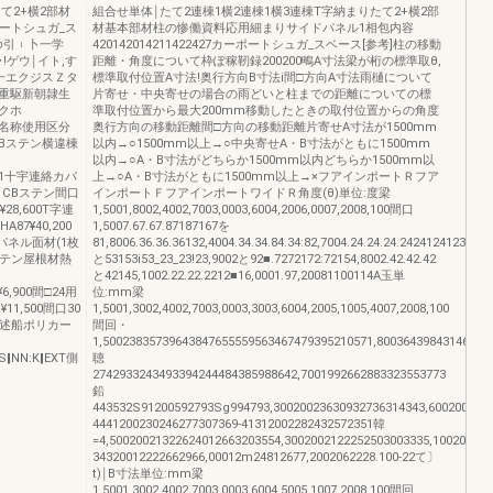
て2+横2部材
組合せ単体￨たて2連棟1横2連棟1横3連棟T字納まりたて2+横2部
ポートシュガ_ス
材基本部材柱の惨働資料応用細まりサイドパネル1相包内容
ゆ引︲卜一学
420142014211422427カーポートシュガ_スベース[参考]柱の移動
ゲウ￨イト,す
距離・角度について枠ぽ稼靭録200200鴫A寸法梁が桁の標準取θ,
一エクジスＺタ
標準取付位置A寸法!奥行方向B寸法i間□方向A寸法雨樋について
重駆新朝隷生
片寄せ・中央寄せの場合の雨どいと柱までの距離についての標
ックホ
準取付位置から最大200mm移動したときの取付位置からの角度
部材名称使用区分
奥行方向の移動距離間□方向の移動距離片寄せA寸法が1500mm
クCBステン横違棟
以内→○1500mm以上→○中央寄せA・B寸法がともに1500mm
以内→○A・B寸法がどちらか1500mm以内どちらか1500mm以
00011十宇連絡カパ
上→○A・B寸法がともに1500mm以上→×フアインポートＲフア
CBステン間口
インポートＦフアインポートワイドＲ角度(θ)単位:度梁
5¥28,600T字連
1,5001,8002,4002,7003,0003,6004,2006,0007,2008,100間口
A87¥40,200
1,5007.67.67.87187167を
ドパネル面材(1枚
81,8006.36.36.36132,4004.34.34.84.34:82,7004.24.24.24.2424124123,00
ステン屋根材熱
と53153i53_23_23!23,9002と92■.7272172:72154,8002.42.42.42
と42145,1002.22.22.2212■16,0001.97,20081100114A玉単
¥6,900間□24用
位:mm梁
¥11,500間口30
1,5001,3002,4002,7003,0003,3003,6004,2005,1005,4007,2008,100
勲線述船ポリカー
間回・
1,50023835739643847655559563467479395210571,80036439843146443
6S‖NN:K‖EXT側
聴
2742933243493394244484385988642,7001992662883323553773
鉛
443532S91200592793Sg994793,30020023630932736314343,6002002332
4441200230246277307369‐41312002282432572351韓
=4,50020021322624012663203554,3002002122252503003335,100200123
34320012222662966,00012m24812677,2002062228.100‐22て〕
t)￨B寸法単位:mm梁
1,5001,3002,4002,7003,0003,6004,5005,1007,2008,100間回