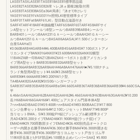
LASEllTAStLASE81TASE818ASE81標準部品箱
LASE82TASE828ASE826常ヽレ,沐ォ屋根2枚取付用
LASE83TASE838ASEa36A!局承￨『沐オ1沖けレリ
YASE91YASE91VASE01Yn照明LKl密世標準タイプ
SARF01TARFat8ARF61LKl」型目動点滋器付き
SARF4TARF418ARF4t抽鍮艦TARF6S8ARF65TARF4S8ARFサイ
ンA型セットフンールつB型ンールつBARB39BARB4シールつ
BARB401シールつBAAH231ＧＡ一シールつBAAH241ＧＡ一シー
ルつBAAH251ＧＡ一ルつBASAlll6A6ASAl,¥11.500インターホン
台座SAAHa臼
¥3.060BARB44GARB44¥6.400BARB4S6ARB4S¥7.100ポストアメ
リカンタイプ8ANX016ANX01¥23.6008ANX026ANX02横型
11BANZll碑一印BANZ12BANZ64６一1ポスト台座アメリカンタ
イプ用A型セット8ARB3S8ARB326ARB型セット
8ARB366AR8ARB326AR8AAH446A8AAH476AAH■7¥5.100ナチュ
ランド角型用A型セット¥4.660¥3.266B型セット
6AR836¥4.6666ARB34¥3.200YAl1ク型、
TA4BAAK82GAAK82¥StS00ハンガーフック
SARB35TARB3SBARB3S6ARBaS¥4.660SARB36TARB36BARB366ARB38¥4.660CS
平
6.466nSAAH62AAH62BAAH62GAAH62¥6.466SAAH63H63BAAH63GAAH63¥10.200
岳:H66BAAH66GAAH66¥1.400ピュアスタイル門扉本体A型
7∩n×BAADlBAAD31¥S9.400R∩n×BAAD41¥83.800BAAC31¥17.800
ヒンジ合摩セットBAAH64¥12.100ンジセヽットBMAF71¥8.800P
当リセットBMA」Sl¥3.300錠PH鉦(プッシュプル齢)標準タイフ
月AD42¥35.200タイブEMAD46¥31.900RH捉(ラッチ舘)イフ
EMAD44¥29.700而数部タイフEMAD4¥26.400別売品オートクロ
ーザー内開き右勝手BMAF¥36.300オ勝手BMAF¥36.300外開き右
勝手¥36.300芹路手¥36.300用P当リヨムセヽット戸当リゴム平
118tX肝岳落とt夕SF部品¥6.100開き止めバンパーSAA】¥5.800