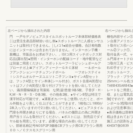
左ページから抽出された内容
右ページから抽出
門 一戸モデノピュアスタイルスポットルーフ本体部材価格表
梱包内容サイン①
￨￨は受注生産品部材拾い出し例●スポットルーフに人感センサユ
ン台座アメリカン
ニットは取付けできません。￨しrコ1●組合せ価格。合計相包数
ト取付ビス④ハン
にはインターホンは含まれておりません。インターホン子機・
ール②フック①、
親機は、市販品をお求め下さい。」ISlコ用スイッチボックス対
取付金具一式、ャ
応品(露出型)●照明・インターホンの配線コード・地中配管など
ル門扉オートクロ
は別途ご用意ください。スポットルーフ一ラピッシュポールア
コ取付工具・ビス
プローチガ上〓アイアンアィーク一ＧＲＣ床材 一＆ポール
EUD手すリファ
フアンクション一ナチュフンドポール 一フオレステイｅ
スポットルーフ、
ｌシステムオルテーヌユエツト二子フンヨ●サインA型セット
ブラック・ブラウ
は、フックA型とサイン本体(シール付き)、ポスト合座A(B)型セ
25mmシール色ゴ
ットはフノクA(B)型と取り付けブラケットを拾い出してくださ
TARB43SAR
い。:義崇罷犠犠謝ま笥薬拓ゝな閉;益!患侵:0各5枚、子音(F・H・
レートをご用意し
K,M・N・R・S・D各3枚、その他各2枚。●サインB型は特注で
様、または電気店
漢字対応が可能です。●溝塞ぎカバーをご使用いただくと、ポー
険]ですので、絶
ル外観をより美しく仕上げることができます。1相包にL:1800が
ンポール3型取付
2本入っていますので2コ拾い出してください。●ピュアスタイル
および注意事項に
門扉を外開き納まりにする場合、パネルの傷防止の為に外開き
●表示価格は部材
用戸当リゴムを取付けてください。●ポストには、別売品でダイ
税は含まれてお'
ヤル錠を用意しています。必要な場合のみ拾い出してくださ
施工上の読剤をよ
い。部材名称記号NOSP2P3価格CBブラック用CBブラウン用用
KHEXT側OR39
ＯＤヽ／Ｃテスモスグリーン用