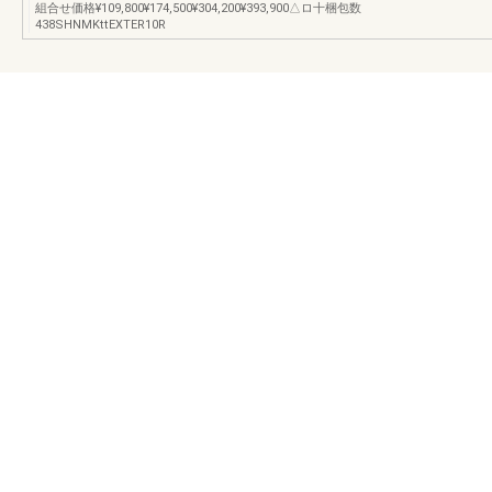
組合せ価格¥109,800¥174,500¥304,200¥393,900△ロ十梱包数
438SHNMKttEXTER10R