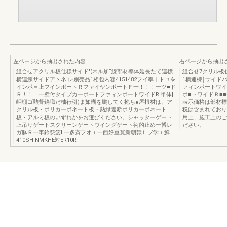
左ページから抽出された内容
右ページから抽出
組合せアクリル板仕様サイド′(ネル加“線部材導体延長たて連標
組合せ7クリル板
横連練サイドアヽネ'レ別売品1相包内容4151482フイ率︱トユを
1横連棟￨サイドバ
インポ＝上フインポートＲファイヤンポートＦ一！！！一ツ■ド
ァィンポートワイド
Ｒ！！ 一壁付タイプカーポートファィンポートワイドR[単体]
ポ■トワイドＲ■
岬棚ゴ勲督鏑職だ柚行引)ま如瑚を鵬してく抱ち●屋根材は、ア
表示価格は部材標
クリル板・ポリカーボネート板・熱緑遮断ポリカーボネート
税は含まれており
板・アルミ板のいずれかをお選びください。シャッターゲート
用上、施工上のご
上吊りゲートスクリーンゲートウイングゲート術的止め一博レ
ださい。
ガ豚Ｒ一車鈴慈笈Ⅱ一多斉フオ︲一西好重寛新朝隷Ｌブ学︲鮮
410SHiNMKHE対ER10R