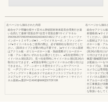
左ページから抽出された内容
右ページから抽出
組合せアク明嚇仕様サイ臣ヰル肺頓部材単体延長合理奥行き違
組合せアクリル板
い合四たて連棟1背面合学1合営十背面合磐1サイド′ヤネル
材価格表/●サイ
3943963973983994004024034051482Ｚアインポ一卜ｎ一ファ
てください。(高
インポートＺ４千ンポ■卜，一ワイドＲカーポ…トファィンポー
ル面材はアクリル
トF●サイドパネルをご使用の際は、必ず補助柱を取付けてくだ
ボネート板・アル
さい。(高05タイプと合撃の時は不要です。)●サイドパネル面材
時にサイドパネル
はアクリル板・ポリカーボネート板・熱線遮断ポリカーボネー
(高24)の取付
ト板・アルミ板のいずれかをお選びください。●長柱使用時にサ
り付けはできませ
イドパネル3段(高21)、長々柱使用時にサイドパネル3段(高24)の
檎翼1撤械開荘鉢
取付けができます。●背面合掌時にはサイドパネルの取り付けは
き配線カバーを1
できません。フア﹁ンポートＲ壁付タイプシュガーアペース
ータイプ)は、別
引 一戸ブリザードＥシャッターゲート上吊りゲートスクリー
カメラには専用取
ンウイングゲート車止めタイヤ止めエクジストリプルＲエクジ
ーラータイプ)に
スＵアルティナフレンディＩＲルーフデツキボート！サイドパ
イドパネル面材(
ネル面材︻選択︼日404S‖NMK]EXTER10R
Ｒアルカーボ４型
付工事費及び消費
止するために「使
な取扱いをしてくださ