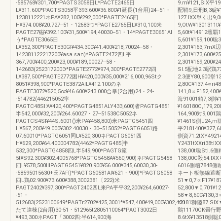
-585768¥301,700*PAGTS3058日L*PACTE2465日
9.m¥121,SIX平19
L¥311.600*PAGTS3058平393.600¥36.800¥1延長(1台用)24--51・
配鞘9,日刑B,3碇¥1
1238112221ネPA¥282,100¥292,000*PAGTE2465四
127.lXX単く出9,
H¥374.008¥20.727--51・12683つ*PAGTE2765日L¥310,100来
9,OtW¥1301311
PAGTE27磁¥392.100¥31,500¥194,40030--51・14*PAGTE30651AI
5,60t¥14912壇覇
う*PAGTE3065日
5,601¥159,100
L¥352,300*PAGTE30GI¥434.300¥41.400¥218,70024--58・
2,301¥163,7mX辺
142381122217200¥asa.san)*PAGTE2472四L平
2,301¥173,600¥
367,700¥400,200¥23,000¥189,00027--58・
2,301¥169,200¥
142683(252317200Э*PAGTE2772¥974,300*PAGTE2772四
Sl.5配地2.3駅鶏73
L¥387,500*PAGTE2772困H¥420,000¥35,000¥216,000,96Stク
2.3便Y80,600挙13
8051¥398,900*PAGTE3872AIL¥412.100のネ
2,80C¥137.4∝ri
PAGTE3072¥520,5∞¥46.600¥243.000合掌(2台用)24・24-
141,8∝F152,400
-514782(446215052率
海91001粕7,3側¥1
PAGTC48Sl'A¥420,400*PAGTG4851ALY433,600)者PAGTG4851
¥160180C,179,
半542,000¥32,200¥264.60027・27--51538C5052ネ
164,900対9,001鶏
PAGTCS4Sl¥44S.6001()米PA¥458,800)米PAGTG5451四
¥1461S側μ24,m聡
H¥567,200¥49.000¥302.40030・30--515052*PAGTG6051路
平2181400¥327,6
07.60010*PAGTG6051同L¥520,300ネPACTG6051四
側資71.2tXY49
H¥629,200¥64.400004782(4462*PAGTG485[半
Y2431tXXri38tl
532,300*PAGTG4858四L半549,900*PAGTG範
138,00t聡Stl.
5t¥S92.300¥302.4005768*PAGTG5458A¥560,900)ネPAGTG5458
138,00C殺54.lX
四L¥578,500ⅢPAGTG5451¥820.900¥56.000¥345,60030,30-
6016側糟7848側
-58595015630+氏7AFl)*PAGTG60581Al¥621・900)*PAGTG6058
ネート板熱線遮断
四L鶏02.900¥73.600¥388,3002381〔222)米
51▼0,7∝F17¥18
PAGT2402¥397,300*PAGT2402四L来PA平平32,200¥264,60027-
52,800▼0,701¥
-51・
58▼8,600¥130,
512683(2523100649*PAGTr2702¥425,3001*¥547,400¥49,000¥302,400
r2181獅陸87.SIX▼
たて違棟(2台用)30-51・512965t2805110064*PAGT3002日
鶏11170CK畳行野▼
¥493,300ネPAGT「3002四:半614,900海
8.6tX¥13518側聡