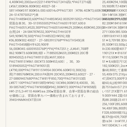
4,400¥340,2002anit22211496*PAGT2416四L*PAGT2716困
25,400¥294,10
L¥567,000¥36.800¥302.40027--58・
59,900率汚140t¥
5811496¥S97.800¥S6.000.60014υ0*PAGT301〔¥786.403¥73,600¥388,80024・
140t116911XX¥2
24‐-51478750521*)来
58+14¥104.3側¥1
PAGTH485¥433,600*PAGTH48Sl¥542.00353915052⊃*PAGTH5451¥458,800*PAGTH5
268.lXWr291,1側
背面合単30。30--5159555052*PAGTH6051半507,600ネ
82.200¥184161
PAGTH6051L¥520,300*PAGTH6051lAIH¥629,200¥64,400¥340,200(2
58+Ⅲ¥104.3側¥18
台用)24・24-584787¥532,300*PAGTHttSE半
2711300r385.500
549,909¥578,500)*PAGTH4853日H¥592,3側
r38910rXY413
¥36,800¥302.40027・27--5853915768**PAGTH545t)米
51▼0,70Y88.3Dtr
PAGTH5458困H半620,900半
抑,500¥153,500p
56,000¥34S.60059555768*)*PA)*PA7251とJL¥641,700呼
Xr230.800塑401
862.908¥73.600¥388,8辞＋71885052¥659,200¥823.20C導
190121X▼8161X
80945052)ネPAGTW8151四L¥697,000ネ
半110,500¥179‐
PAGTW8151¥861.00C¥73.500¥453,600〕。30。30-
51▼8,6側荘汚12伍
5189405052)*PAGTW9051四
182,500¥251,2∞
L¥790,000*PACTW91151¥954.00C¥96.600¥510,300(3台
像68,800たて連棟奥
用)71885768¥834,200ネPA鶏99.20C¥55,200¥453,60027・27・
55,400r375.21
27-58809457680*PACTW81平850,700)*PAGTW3153四
47,田¥373,000平
L¥877.100*PAGTW8158同H¥942.10C¥84,000¥518,40030。30。
確60,6は粕981000F
30-585768①*PAGTW9058困¥942,300¥972.000*PAGTW9058四
路7510allriS7.2
H¥1‐215,2∝¥110.466¥Saa.200●背面合掌、合掌+背面合掌の組合
い157.21X塑71.6
せ価格には、背面合掌カバー価格が含まれております。
9.000Y444.2賞rS
394SHNMKttEXT田OR
馬88.200路23.4
256,100F285,60
94,40tF386,80
F328,600Ⅲl鶴15は
略37t佃r439,700
便ra34・lm¥191
941100434,1∝r4