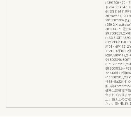
r4391700r470・
ド224,301¥347,5
側rSS916111奥行
30,mW431,100r
231000コ30X奥行
r250.2tXrattta
38,800¥571,電に
29,700F259,2Ⅸ¥l
raS3.81XF143,
rl12.21X平150,9
粗04・佃¥11212“r1
112121X平lS2.2
F294,501¥112,2∝
94,500鶏96,800
r571,201Y200,2
88.800将3,6∝F
72.61X埼7.2側r6
611600Y866,20
行58+5tr224.41
船.2御472anrY22
価格は部材標準価
含まれておりませ
上、施工上のご注
さい。SHNN:KttE