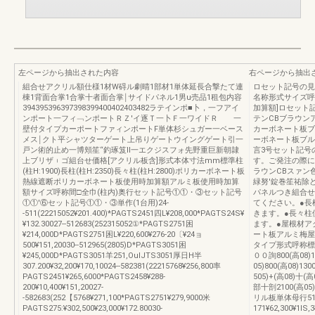
左ページから抽出された内容
右ページから抽出
組合せアクリル額仕様1材W碍ル劇晴1部材1単体延長合撃たて連
ロセット記号の見方
棟1背面合掌1合掌十者面合掌￨サイドパネル1男u売品1租包内容
名称形式サイズ呼
394395396397398399400402403482ラテインポ■卜，一フアイ
加算額]ロセット
ンポート一フィ﹁ンポートＲＺ′イ逐Ｔ一卜Ｆ一ワイドＲ 一
テンCBブラウン
壁付タイプカーポートファィンポートF単体杉シュガー一ベース
カーボネート板ブ
メス￨クト平シャツターゲート上吊りゲートウイングゲート引一
ーボネート板ブル
戸ン術的止め一博頬笙“釣琢笈Ⅱ一エクジスフォ先野重巨新朝隷
言3号セット記号
上ブリザ︲ゴ組台せ価格[アクリル板含]形式本体寸法mm標準柱
す。ご発注の際に
(柱H:1900)長柱(柱H:2350)長々柱(柱H:2800)ポリカーボネート板
ラウンCBスァン
熱線遮断ポリカーボネート板使用時加算額アルミ板使用時加算
緑努'錠巻笙祐除
額サイズ呼称間□全巾(柱内)奥行セット記号①①・③セット記号
パネルつき組合せ
①①'⑥セット記号①①・③単作(1台用)24-
てください。●長柱
-511(22215052¥201.400)*PAGTS2451四L¥208,000*PAGTS24S¥
きます。●長々柱使
¥132.30027--512683(252315052①*PAGTS2751困
ます。●屋根材ア
¥214,000D*PAGTS2751困L¥220,600¥276‐20〔¥24ョ
ート板アルミ梅屋
500¥151,20030--512965(2805)D*PAGTS3051困
タイプ形式呼称標準
¥245,000D*PAGTS3051羊251,OulJTS3051厚日H半
００詢800(高08)13
307.200¥32,200¥170,10024--582381(22215768¥256,800率
05)800(高08)130
PAGTS2451¥265,6000*PAGTS2458¥288‐
505)+(高08)十
200¥10,400¥151,20027-
部十剖2100(高05)+
-582683(252【5768¥271,100*PAGTS2751¥279,9000米
リル板単体母行51鶏
PAGTS275:¥302,500¥23,000¥172.80030-
171¥62,300¥1lS