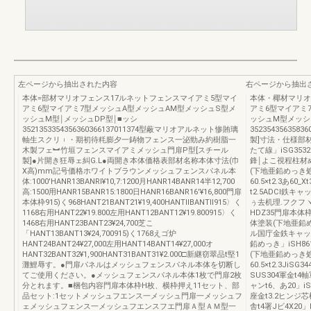
左ページから抽出された内容
右ページから抽出
本体=部材マリオフェンス17ルネットフェンスマイアミ5型マイ
本体・椰材マリオ
アミ6型マイアミ7型メッシュA型メッシュAM型メッシュS型メ
アミ6型マイアミ
ッシュM型￨メッシュDP型￨■ッシ
ッシュM型メッシ
3521353354356360366137011374型蔽マリオアルネット惨賄璃
352354356358
軸生スクリ︲・期初待粍膨夕一鋳物フェンス一泌勁み約樹脂一
製]寸法・仕様部
木製フェ︼竹垣フェンスマイアミメッシュ門扉P型[スチール
たて線」iSG35
製]●片開き狂辱ェ糾G.L●両開き本体価格表部材名称本体寸法(巾
鋒￨よこ視程柱材め60
X高)mm記号価格ホワイトブラウンメッシュフェンスパネル本
(下地亜鉛めっき処理・
体:1000'HANR13BANRl¥10,7:1200月HANR14BANR14半12,700
60.5×t2.3あ60
高:1500用HANR15BANR15:1800日HANR16BANR16′¥16,800門扉
t2.5ADCl鉄キャ
本体枠915)く968HANT21BANT21¥19,400HANTllBANTll915〉く
ぅ去机理.フクフヽ
1168右用HANT22¥19.800左用HANT12BANT12¥19.800915〉く
HDZ35門扉本体枠て
1468右用HANT23BANT23¥24,700芝こ
体塗装(下地亜鉛めっ
「HANT13BANT13¥24,700915)く1768えゴ炉
ル国庁金鉄キャップt
HANT24BANT24¥27,000左用HANT14BANT14¥27,000オ
鉛めっき」iSH86
HANT32BANT32¥1,900HANT31BANT31¥2.000□新継窃翠品t堅1
(下地亜鉛めっき処
灘鯉辱す。●門扉パネルはメッシュフェンスパネル本体を切断し
60.5×t2.3JiSG
てご使用ください。●メッシュフェンスパネル本体1枚で門扉2枚
SUS304軍金t
分とれます。■梱包内容門扉本体枠H枚、横枠押え11セット、部
ャンt6、あ20」i
品セット:1セットメッシュフエンス一メッシュ門扉一メッシュフ
座金t3.2ヒンジ芯
ェメッシュフェンス一メッシュフエンスフエ門扉Ａ型ＡＭ型一
舎t4署Jビ4X20