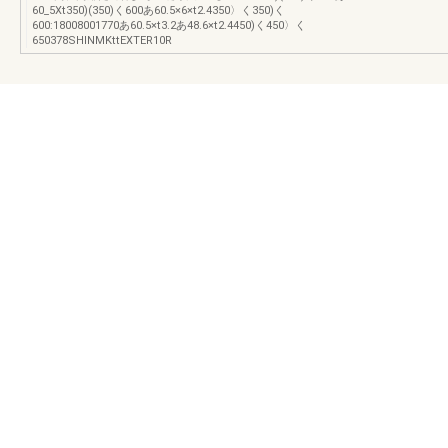
60_5Xt350)(350)く600あ60.5×6×t2.4350〉く350)く
600:18008001770あ60.5×t3.2あ48.6×t2.4450)く450〉く
650378SHINMKttEXTER10R