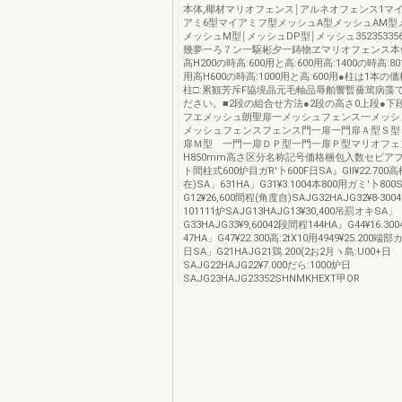
本体,椰材マリオフェンス￨アルネオフェンス1マ
アミ6型マイアミフ型メッシュA型メッシュAM型
メッシュM型￨メッシュDP型￨メッシュ3523533563
幾夢一ろ７ン一駆彬夕一鋳物ヱマリオフェンス本
高H200の時高:600用と高:600用高:1400の時高:80
用高H600の時高:1000用と高:600用●柱は1本の
柱□:累観芳斥F協境晶元毛軸品辱舶響暫薔篤病藻
ださい。■2段の組合せ方法●2段の高さ0上段●下
フエメッシュ朗聖扉一メッシュフェンス一メッシ
メッシュフェンスフェンス門一扉一門扉Ａ型
扉Ｍ型 一門一扉ＤＰ型一門一扉Ｐ型マリオフェ
H850mm高さ区分名称記号価格梱包入数セビア
ト間柱式600炉目ガR'卜600F日SA』Gll¥22.700
在)SA」631HA」G31¥3.1004本800用ガミ'卜800
G12¥26,600間程(角度自)SAJG32HAJG32¥8‐30
101111炉SAJG13HAJG13¥30,400吊罰オキSA」
G33HAJG33¥9,60042段間程144HA』G44¥16.30
47HA」G47¥22.300高:2tX10用4949¥25.200端部
日SA」G21HAJG21鶏.200(2お2月ヽ島:U00+日
SAJG22HAJG22¥7.000だら:1000炉日
SAJG23HAJG23352SHNMKHEXT甲OR