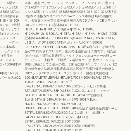
イアミ5型マイ
本体・部材ヤリオフェンス1アルネットフェンマイアミ5型マイ
メッシュS型￨
アミ6型マイアミ7型メッシュA型メッシュAM型メッシュS型￨メ
58360370緋
ッシュM型￨メッシ3521353358360362365136613701374A型B型
体部材価格表
C型本体価格表本体巾H975mm●フェンス本体は1枚の価格で
11用と高:600
す。名称高さ区分言己卓チ価格梱包入数CBブラックCBブラウン
価格です。2段問
CBステンホワイトA型本体LA」HllTA」
て取り付けてく
Hll8AJHllHAJHll¥15,1003枚LAJ‖12TA」H128A」
段●柱メンンュ
H12HAJH12¥18,300LAJH13TAJH138A」H13HA」H13¥21.700B
ュフェンス一
型本体LAJJllHA」」11¥14.0003枚LAJJ12HAJ」12¥16.000LA』
Ｓ型 一門一
J13HA」J13¥19.000C型本体LA」KlHAJKll¥11‐5003枚
ンス本体巾
LAJK12HAJK12¥14,100LAJK13HA』K13日●自在柱には連結部
ブラックホワイ
品が2ヨ同相されています。別売の連結部品は予備です。別売品
高柱(角度自
(自在柱式・間程式共通)アルネットフェンス●コーナーの時コー
SAJG12HA」
ナーヒンジ・上段用・下段用日●端部カバーは1枚のフェンスを
042ト1000用本体
切断し2枚にしてご使用の際、切断面に取り付けてください。E2
段の組合せ方法部材価格表名称高さ区分言己張計価格包数梱入
04本患:1600用
CBブラックCBブラウンCBステンホワイト自在柱式自在柱
カバーiを吉:600,
600,HLFALllTFALll8FALllHFALll¥2,7001本800炉BLFAL12TFAと
128FAL12HFAL12¥3,0001000炉日
LFAL13TFAL138FAL13HFAL13¥5,800コーナーヒンジ共通
SFAL83TFAL838FAL83HFAL83均OtX2ヨ2コエンドキャップ
SFAL81TFAL818FAL81HFAL81¥500〔4コ4ヨ2段自在柱
1LAJH34TAJH348AJH34HA」H34¥8.3001本1LA』
H37TAJH378AJH37HAJH37¥9,600LAむ
H39TAJH398AJH39HAJH39¥10,400別売品1連絡部品共通SFAと
82TFAL828FAL82HFAL32海00(2コ)2コ間 柱 式間柱と
FAL21TFAL218FAL21HFAL21¥2,5001本LFAと
22TFAL228FAL22HFAL22理,8001000炉
LFAL23TFAL238FAL23HFAL23¥5,100端柱600炉目
LFAL31TFAL318FAL31HFAL31¥2.5001本