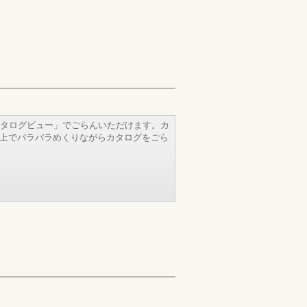
タログビュー」でごらんいただけます。カ
b上でパラパラめくりながらカタログをごら