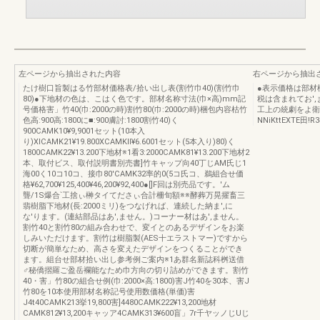
左ページから抽出された内容
右ページから抽出
たけ樹口旨製はる竹部材価格表/拾い出し表(割竹巾40)(割竹巾
●表示価格は部材
80)●下地材の色は、こはく色です。部材名称寸法(巾×高)mm記
税は含まれてお'
号価格害」竹40(巾:2000の時)割竹80(巾:2000の時)梱包内容枯竹
工上の統劇をよ衛
色高:900高:1800に■:900膚討:1800割竹40)く
NNiKttEXTE田!R3
900CAMK10¥9,9001セット(10本入
り)XlCAMK21¥19.800XCAMKll¥6.6001セット(5本入り)80)く
1800CAMK22¥13.200下地材※1看3:2000CAMK81¥13.200下地材2
本、取付ビス、取付説明書別売書]竹キャップ向40丁じAM氏じ1
海00く10コ10コ、接巾80'CAMK32率的0(5コ氏コ、鵜組合せ価
格¥62,700¥125,400¥46,200¥92,400●[]F回は別売品です。′ム
聾/1S爆合`工捨ぃ榊タイてださぃ合計柵旬額※※酵葬万晃擢畜三
翡樹脂下地材(長:2000ミリ)をつなげれば、連続した納ま',に
な'ります。(連結部品はあ',ません。)コーナー材はあ',ません。
割竹40と割竹80の組み合わせで、変イとのあるデザインをお楽
しみいただけます。割竹は樹脂製(AES十エラストマー)ですから
切断が簡単なため、高さを変えたデザインをつくることができ
ます。組台せ部材拾い出し参考例ご案内※1あ群名新誌科桝送借
♂秘僑摺羅ご盈岳襴能なため巾方向の切り詰めができます。割竹
40・害」竹80の組合せ例(巾:2000×高:1800)害J竹40を30本、害J
竹80を10本使用部材名称記号使用数価格(単価)害
J4t40CAMK213挙19,800害]4480CAMK222¥13,200地材
CAMK812¥13,200キャッア4CAMK313¥600盲」7r千ヤッノじUじ