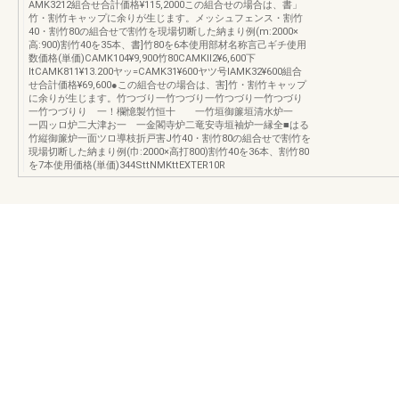
AMK3212組合せ合計価格¥115,2000この組合せの場合は、書」
竹・割竹キャップに余りが生じます。メッシュフェンス・割竹
40・割竹80の組合せで割竹を現場切断した納まり例(m:2000×
高:900)割竹40を35本、書]竹80を6本使用部材名称言己ギチ使用
数価格(単価)CAMK104¥9,900竹80CAMKll2¥6,600下
ltCAMK811¥13.200ヤッ=CAMK31¥600ヤツ号IAMK32¥600組合
せ合計価格¥69,600●この組合せの場合は、害]竹・割竹キャップ
に余りが生じます。竹つづり一竹つづり一竹つづり一竹つづり
一竹つづりり 一！欄憶製竹恒十 一竹垣御簾垣清水炉一
一四ッロ炉二大津お一 一金閣寺炉二竜安寺垣袖炉一縁全■はる
竹縦御簾炉一面ツロ導枝折戸害J竹40・割竹80の組合せで割竹を
現場切断した納まり例(巾:2000×高打800)割竹40を36本、割竹80
を7本使用価格(単価)344SttNMKttEXTER10R