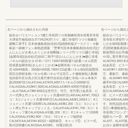
左ページから抽出された内容
右ページから抽出
組合せバリエーション1建仁寺垣四ツロ垣御練垣清水垣竜安寺垣
組合せパリエーシ
大津垣竹袖垣緑台317342342竹３り，建仁寺壇竹つづり御簾垣
安寺垣大津垣竹つ
廻郵工章予】亘本体価格表[自在柱式]緋賄乾端ダ一スクリ︲キ駆
じがき樹8旨製礎シ
彬必一鋳物フェン条勁恋摺釜:『堕華刊亘本体価格表[自在柱式]け
式)部材価格表[
んにんじがき者んかくじがき樹剛髄シリーズ竹つづり[建仁寺垣]
称使用区分記号価
[金閣寺垣](自在柱式)担封二韓予1目(けんにんじがき)■建仁寺壇
や消し英竹青竹自
パネルの組合せヨ:61Xl∼1211:15001800投醤12必要パネル匝匝
ALN01¥3,3
匝或置金閣寺垣(きんかくじがき)■金閣寺垣パネルの組合せ
結金具②、ビスー式JA
言:60049側高」200高H500高:18001222必要パネル8自匝昌[竪匝
ALN03¥11.
匝託仕部材名称パネル仕様パネル寸法言己→チ価格相包入数梱
①、裏板①、連絡
包内容巾区分高さ区分真竹青竹自在柱式建仁寺垣パネル本体片
段」ALN04¥9.9
面2000炉目CALA51AALA51¥39,600111パネル①2000炉日
継手N1段CALM8
CALA52AALA52¥47,300CALA53AALA53¥59.400笠竹部材土
金具各②、ビスー式90
︵ALA73AALA73¥8.800lZほ笠竹①、竹①、笠竹受け金具④、ビ
段)CALM83AA
スー式押え竹ジョイントセット共通600'日LA81AALA81¥1,700(3
④、ビスー式12段CA
コ〕3コジョイント共通900F日CALA82AALA82¥2,200(4コ〕4コ
1CALM8SAAL
ジョイント共通1200用CALA83AALA83¥2,300〔5コ〕5コジョイ
す。別売品[自在
ント押え竹キャップセット土︵CALA91AALA91¥1,700〔6コ〕6
言己=事価格相包
コキャッフ業CALA92AALA92殺,200〔8コ〕8コキャッフ1200用
寺垣用(ブロンズつや
CALA93AALA93¥2.800〔10ヨ〕10コキャッフ端部材
端部カバー②、押
CALM31AALM31¥4.40322ヽ端部材②、キャップ②、ビスー式、
ALA97」ALA97路
取付説明書CALM32AALM32¥S。50電22氏共
お22ト金閣寺垣用自