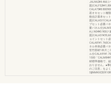
JALN62¥4.4
面)CALF52¥4
CALA73¥8.80090
若オキセット種類
格合計基本セットパ
面)CALASl1CAL
プセット必要パネル分C
要パネル分)ALM31¥
AとN04¥0.9
面)CALA51¥39,6
ョイントセット必
CALA81¥1.760
ネル本体必要パネルALA
笠竹部材1本片こC
ル分CALA91¥1.
1500「CALM84
材標準価格で、組
おりません。●事
のご注意」をよく
S‖NMKttE対R10R