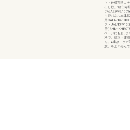
さ・仕様言己→チ
出し数_L:建仁寺
CALA22¥78.10
キ距パネル本体拡巨
用CALA71¥7.70
フトJALN34¥13,2
雪:]SHNttKH
ベージにもあ')
格で、組立・運搬
ん。●事故、ケガ
意」をよぐ売んで