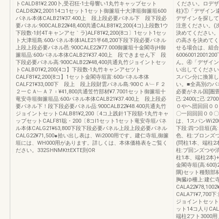
トCALD81¥2.200卜,受召狂-1士母響い1丸竹キャップセット
ください。ロデザ
CALD82¥2,200114コ1セット1セット御簾垣十大津垣御簾垣600
柱)①「デザイン
パネル本体CALB21¥37.400上 段上段必要パネル下 段下段必
デザインを探して
要パネル:900CALB22¥48,400共通CALB81¥2,200(4コ)上段数1ウ
注意ください。(
下段数-1封4Tキャンアセ｀ラ)ALF81¥2,200(8コ〕1セット1セッ
決めてください。
ト大津垣島:600パネル本体IALE21半68,200下段下段必要パネル
の高さを決めてく
上段上段必要パネル邑:900CALE22¥77.000御簾垣十金閣寺jH御
せる場合は、組合
簾垣品:600パネル本体CALB21¥37.400上 段できません下 段
60060012001
下段必要パネル高:900CALB22¥48,400共通丸竹ジョイントセッ
ん。④「デザイン
トCALB01¥2,200(4コ】下段数-1丸竹キャンアセツト
い出してください
CALF81¥2,200(8コ】1セット金閣寺垣富:600パネル本体
スパン分に換算し
CALF21¥33,000下 段上 段上段財雲パネル島:900ＣＡ﹂Ｆ２
い。■全高別のパネル
２一ＣＡ﹂Ａ７︲¥41,800共通笠竹部材¥7.7001セット御簾垣十
必要がネル国[圏畳[
竜安寺垣御簾垣品:600パネル本体CALB21¥37.400上 段上段必
己:2400に己:2
要パネル下！段下段必要パネル品:900CALB22¥48.400共通丸竹
０やヘ団回回００
ジョイントセットCALB81¥2,200〔4コ上践針1下段額-1丸竹キャ
〇一回回回００〇
ップセットCALF81聡・200〔8コl1セット1セット竜安寺垣パネ
は、1スパンWi20
ル本体CALG21¥63,800下段下段必要パネル上段上段必要パネル
下段:四つ目垣(高
CALG22¥71,500●拾い出し表は、Wi2000用です。建仁寺垣,御簾
色、柱:ブロンズ
垣には、WH000用があります。詳しくは、本体価格表をご覧く
(問柱1本、端柱2
ださい。332SHNMKttEXTE則OR
柱:ブ回ンズつや
柱1本、端柱2本)+
金閣寺垣(高:600
隅)セット種類部
胸臓ゆ柵上:建仁
CALA22¥78,100
CALA71¥7,70
ジョイントセット4
ット14コ人りCALD
端柱2フト3000用