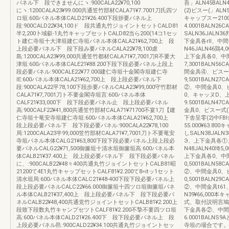
パネル下 段できませんにヽ:900CALA22¥70,100
吾」ALN45BALN
にヽ:1200CALA23¥99.000共通笠竹部材CALA71¥7.7001刀氏四ツ
(2)ビスー(」ALN
ロ垣:600パネル本体CALD21¥26.400下段捗要パネル上
キャッブスー2100用
段:900CALD22¥34,100ド 段共通丸竹ジョイントセットCALD81
4.0001BALN2
半2,200卜域叡-1丸竹キャップセットCALD82当ら200(14コ1セッ
SALN36JALN36
ト建仁寺垣十大津垣建仁寺垣パネル本体CALA21¥62,700上 段
下金具各rll、中
上段必要パネル下 段下段み要パネルCALA22¥78,100虐
N46JALN46鶏4,
島:1200CALA23¥99,000共通笠竹都材CALA71¥7,7001刀R不要大
上下金具各0、中間
津垣:600パネル本体CALE21¥88.200下段下段必要パネル上段上
7,3001BALN5
段必要パネル:900CALE22¥77.000建仁寺垣十金閣寺垣建仁寺
間金具④、ビスー式2
lE:600パネル本体CALA21¥62,700上 段上段必要パネル下
9,5001BALN2
段:900CALA22平78,100下段歩要パネルCALA23¥99,000守竹郡材
②、中間金具0、ビスー
CALA71¥7,7001刀ト不要金閣寺垣言:600パネル本体
0、キャッヌD、
CALF21¥33,000下 段下段必要パネル止 段上段必要パネル
9.5001BALN4
高:900CALF22¥41,800共通笠竹部材CALA71¥71700不宴1刀【建
金具0、ビスー式(』A
仁寺垣十竜安寺垣建仁寺垣:600パネル本体CALA21¥62,700上
下舎呈零(2)中FBl
段上段必要パネル下 段下段必要パネル:900CALA22¥78,100
55.000¥63.8
局:1200CALA23半99,000笠竹部材CALA71¥7,7001刀ト不要竜安
しSALN38JALN3
寺垣パネル本体CALG21¥63,800下段下段必要パネル上段上段必
Э、上下金具各①
要パネルCALG22¥71,500御簾垣十清水垣御簾垣高:600パネル本
N48JALN40埼5,
体CALB21¥37.400上 段上段必要パネル下 段下段必要パネル
上下金具各0、中間
に、:900CALB22¥48々400共通丸竹ジョイントセットCALB81昭
0,5001BALN5
21200て4E1丸竹キャップセットCALF81¥2.200て8=itッ1セット
②、中間金具0、ビ
清水垣局:600パネル本体CALC21¥48‐400下段下段必要パネル上
0,5001BALN2
段上段必要パネルCALC22¥66.000御簾垣十四ツロ垣御簾垣パネ
②、中間金具t61、ビ
ル本体CALB21¥37,400上 段上段必要パネル下 段下段必要パ
N39¥66,00
ネルCALB22¥48,400共通党竹ジョイントセットCALB81¥2.200上
式、取付説明言鳩0.5
段致下段数丸竹キャンプセツトCALF81¥2.200不摯不要四ツロ垣
下金具各②、中間金
高:600パネル本体CALD21¥26.400下 段下段必要パネル上 段
6.0001BALNS
上段必要パネル邑:900CALD22¥34.100共通丸竹ジョイントセッ
寺垣の場合です。