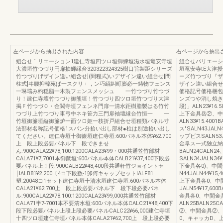
左ページから抽出された内容
右ページから抽出
組合せ｀リエーション1建仁寺垣四ツロ垣御練垣滋水垣竜安寺垣
組合せバリエーシ
大濃垣竹つづり円扉抽輝縁台320322324325樹口旨製距シリーズ
垣竜安寺tE大津授
竹つづりげザイン違い組含せ](間程式)いデザイン違い組台せ[間
ーズ竹つづり『ザ
柱式]ヰ腰抑韓苑ぱ一スクリ︲，ン巧紹糾町膨必一鋳物フェンス
ザイン違い組合せ
一琳瑞み約穏脂一木製フェンスメッシュ 一竹つづり竹つづ
価格記号価格梱包
り！建仁寺壇竹つづり御熊垣！竹つづり四ツロ垣竹つづり大津
ンズつや消し焼き
掲Ｆ竹つづ０・金閣寺垣フェンネ門扉一清水距樹脂製はる竹竹
段)」ALN23¥16.
つづり上竹つづり車弓中ネキ笹力三門扉袖壇縁台竹恒一 一
上下金具岳②、中
竹垣御簾垣縦御簾炉一面ツロ姫一枝折戸組合せ垣種類パネル寸
ALN33¥15.4001
法部材名称記号価格1スパン分拾い出し部材●柱は別途拾い出し
ス"SALN43JAL
てください。建仁寺垣十御簾垣建仁寺垣:600パネル本体¥62.700
ップビスSALN53JA
上 段上段必要パネル下 段できませ
金阜スー式独立納まり
ん:900CALA22¥78,100:1200CALA23¥99・000共通笠竹部材
BALN24CALN
CALA71¥7,7001本御簾垣:600パネル本体CALB21¥37,400下段必
SALN34JALN34
要パネル上！段:900CALB22¥48,400段共通軒竹ジョイントセ
下金具各0)、中
￨IALB81¥2.200〔4コ下段数-1卯何キャップセットIALF81
N44JALN44¥15
塑.20048コ1セット建仁寺垣十清水垣建仁寺垣:600パネル本体
上下金具各0、中
CALA21¥62.700上 段上段必要パネル下 段下段必要パネ
JALN54¥17,60
ル:900CALA22¥78.100:1200CALA23¥99,000共通笠竹部材
金具各0、中間金具
CALA71半7‐7001本不要清水垣:600パネル本体CALC21¥48,400下
ALN25BALN25
段下段必要パネル上段上段必要パネルCALC22¥66,000建仁寺垣
②、中間金具②、ビス
十四ツロ垣建仁寺垣パネル本体CALA21¥62,700上 段上段必要
0、キャッカD、