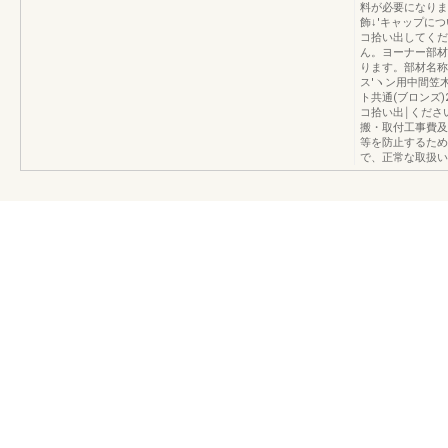
料が必要になりま
飾↓'キャップに
コ拾い出してくだ
ん。ヨーナー部材8
ります。部材名称
ス′ヽン用中間笠木
ト共通(ブロンズ
コ拾い出￨くださ
搬・取付工事費及
等を防止するため
で、正常な取扱いを