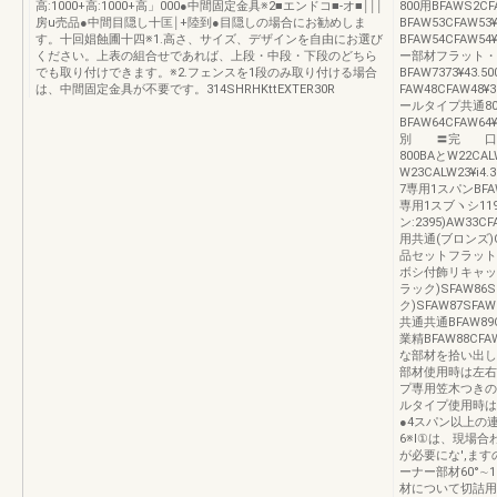
高:1000+高:1000+高」000●中間固定金具※2■エンドコ■‐オ■￨￨￨
800用BFAWS2CF
房u売品●中間目隠し十匡￨+陸到●目隠しの場合にお勧めしま
BFAW53CFAW53¥
す。十回娼蝕圃十四※1.高さ、サイズ、デザインを自由にお選び
BFAW54CFAW54
ください。上表の組合せであれば、上段・中段・下段のどちら
ー部材フラット・アー
でも取り付けできます。※2.フェンスを1段のみ取り付ける場合
BFAW7373¥43
は、中間固定金具が不要です。314SHRHKttEXTER30R
FAW48CFAW4
ールタイプ共通800F
BFAW64CFAW64¥
別 〓完 口四
800BAとW22CAL
W23CALW23¥i
7専用1スパンBFA
専用1スブヽシ1195
ン:2395)AW3
用共通(ブロンズ)C
品セットフラットタイ
ボシ付飾リキャッ
ラック)SFAW86S
ク)SFAW87SFA
共通共通BFAW89
業精BFAW88CF
な部材を拾い出し
部材使用時は左右
プ専用笠木つきの
ルタイプ使用時は
●4スパン以上の連
6※l①は、現場
が必要にな',ま
ーナー部材60°∼
材について切詰用