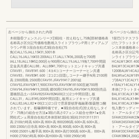
左ページから抽出された内容
右ページから抽出
木樹脂⑥フェンスJシリーズ[3段柱・控え柱なし75角]部材価格表
1留巴(ラテスフラ
名称高さ区分記号価格包数相入ライトブラウンP用ミディアムブ
げたフラットタイ
ラウンP用３段自在柱式3段自在柱(75
ンス本体価格表☆
角)CALL15JALL15¥31,5001本
名称高さ区分記号
CALL16JALL16¥33.200IALL17JALL17¥36,200高セ700用
ンライトブラウン1
IALL18JALL18¥52,000呂セ900用CALL19JALL19海7,700中間固
HCALW12¥31.40
定金具共通CALL88」ALL88¥1,7001セットエンドキャップ共通
BALW13CALW13¥
CFAV81」FAV81¥1.600〔4ヨ4ココーナーコーナーヒン共通
1200BALW14CA
CFAV83」FAV83¥1.600〔2コ2コ目隠しコーナー継手N局:2100用
BALWtaCALW1
高:2300用島:2500用CFAV91JFAV91¥17.2001組
プ)BALY12CALY1
CFAV92JFAV92¥17,900CFAV93JFAV93¥181500言姥700用
×1BALY14CALY14
CFAV94JFAV94¥19,200高:郷00用CFAV95JFAV95¥19,800別売品
本体(フラットタイプ)¥
運橋部品土ハSFAV82SFAV82¥600(2コ)2コ中間目隠し板
BALX13CALX13¥
CALL31」ALL81¥5,000中間目隠し板用エンドキャップ共通
BALX14CALX14¥
CALL82JALL82▼00(2コ)2コ日で雰原督頓芽魂融署i製曇態コ醐
BALX18CALX
されています。栃嚇摘時備です。■3段自在柱式(控え柱なしタイ
包入数ウッディー
プ・75角)の組合せ方法●3段の高さ0フェンス組合せ例※1●全高
ト・アールタイプ共通8
間柱式ンェ用扉自在桂式本体部材2段柱3段柱31013111311
SFAW23SFAW23¥
高:2100の時高:600+高:800+高:8002080高:600+高:600+高」
SFAW24SFAW24
000:2300の日寺高:800+高:800+高:800高:600+高:800+高
ト・アールタイプ共通8
H000:25001ら離手高:800+高:800+高打000高:600+高」000+高
BFAW33CFAW33¥
H000:2700の時高:800+高H000+高:1000:2900の時
CFAW38¥24,