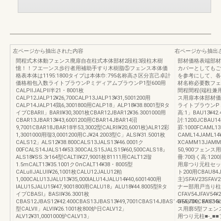
左ページから抽出された内容
右ページから抽出
間程式木体動フェンス廃扉自在柱式本体部材2段柱3段柱木樹
部材価格表端部材
憶！！フエ一ンス歩行者用補助手すり木樹脂⑤フェンス本体価
カバーとしてもご
格表本体は1195:1800タイプは本体巾:795名称高さ区分言己卓計
を参考にして、各
価格相包入数ライトブラウンPミディアムブラウンP1型600用
材名称必要数フェ
CALPllJALPll半21・8001枚
間程間程(端柱兼
CALP12JALP12¥26,700CALP13JALP13¥31,5001200用
ス用扉本体部材価
CALP14JALP14鶏6,3001800用CALP18」ALP18¥38.8001型Rタ
ライトブラウンP
イプCBARll」BARll¥30,3001枚CBAR12JBAR12¥36.3001000用
高:1」BAU13¥42
CBAR13JBAR13¥43,6001200用CBAR14JBAR14沼
討:1200JCBAU
9,7001CBAR18JBAR18半53,3002型CALRll¥20,6001枚)ALR12彩
罫:1000FCAML13
1,3001000用瑠3,0001200用CJ¥24.2003型C」ALSl¥31.5001枚
CAML14JAML1
CALS12」ALS12¥38.800CALS13JALS13¥46.0001ク
XCAMM13JAMM1
00FCALS14JALS14¥53.300CALS15JALS15¥60,500CALS18』
50,900フェンス用
ALS18¥SS.3r164型CALTll¥27,9001枚81111用CALT12瑠
冊:700)く高:120
1.5mCALT13¥35.1001クOnCALT14¥38・8005型
用扉つり元柱セット0
CALullJALUll¥26,1001枚CALU12JALU12粕
ト200用CBAU84
1,000CALU13JALU13¥35,000IALU14JALU14¥40,6001400用
主)SFAV23SFAV
IALU15JALU15¥47,9001800用CALU18』ALU18¥44.8005型Rタ
ナー部用戸当り柱(コ
イプCBASl』BASll¥36.3001枚
CFAV54JFAV54¥
CBAS12JBAS12¥42.400CBAS13JBAS13¥49,7001CBAS14JBAS14¥55,700CBAS15J
CFAV34」FAV
型CALVll」ALVll¥26.1001枚800炉日CALV12」
ス用廓5型フェンス
ALV12¥31,0001000炉CALV13」
用つり元柱■‐_