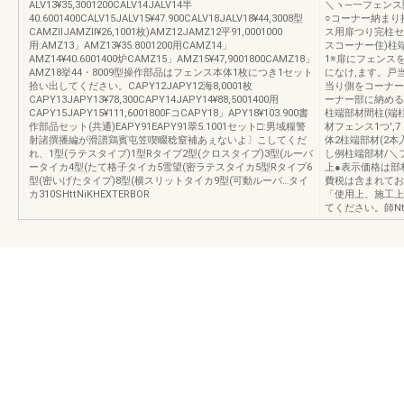
ALV13¥35,3001200CALV14JALV14半
＼ヽ―一フェンス
40.6001400CALV15JALV15¥47.900CALV18JALV18¥44,3008型
○コーナー納まり
CAMZllJAMZll¥26,1001枚)AMZ12JAMZ12平91,0001000
ス用扉つり完柱セ
用:AMZ13」AMZ13¥35.8001200用CAMZ14」
スコーナー住)柱
AMZ14¥40.6001400炉CAMZ15」AMZ15¥47,9001800CAMZ18」
1※扉にフェンス
AMZ18挙44・8009型操作部品はフェンス本体1枚につき1セット
になけ,ます。戸
拾い出してください。CAPY12JAPY12海8,0001枚
当り側をコーナー
CAPY13JAPY13¥78,300CAPY14JAPY14¥88,5001400用
ーナー部に納める
CAPY15JAPY15¥111,6001800FコCAPY18」APY18¥103.900書
柱端部材間柱(端
作部品セット(共通)EAPY91EAPY91翠5.1001セット□:男域糧警
材フェンス1つ',7
射諸撰播編が滑譜鶏賓屯笠喫畷稔窒補あぇないよ〕こしてくだ
体2柱端部材(2本
れ、1型(ラテスタイプ)1型Rタイプ2型(クロスタイプ)3型(ルーバ
し例柱端部材/＼
ータイカ4型(たて格子タイカ5雪望(密ラテスタイカ5型Rタイプ6
上●表示価格は部
型(密いげたタイプ)8型(横スリットタイカ9型(可動ルーバ…タイ
費税は含まれてお
カ310SHttNiKHEXTERBOR
「使用上、施工上
てください。師NttK