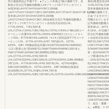
売の連絡部品は予備です。●フェンス本体は1枚の価格です。名
角柱(角度自在)600炉
称高さ区分記号価格包数梱入CBブラックCBブラウンホワイト
1LFAL52TFALS28
6A型本体LAHYllTAHYllHAHYll¥13.2004枚
型本体価格表本体巾
LAHY12TAHY12HAHY12¥15.2001000FLAHY13TAHY13HAHY13¥18,0009
は1枚の価格です
型本体LAHZllTAHZlHAHZll¥18,2004枚
があ'ブますので
LAHZ12TAHZ12HAHZ12¥21,300名称区分言己号価格包数梱入
同梱されています
CBブラックCBブラウンホワイト自在柱式自在柱LFA」
記号価格包数梱入
11TFAJllHFA」11¥3,3001本
型本体LA」AllTA」A
LFAJ12TFAJ12HFAJ12¥3,700LFAJ13TFAJ13HFAJ13¥6,600コー
A12HA」A122枚1
ナーヒンジ共通SFAJ83TFAJ33HFAJ83¥900(2コ2コエンドキャ
区分記号価格包数
ッフSFA』81TFA381HFAJal¥S00〔4コ4コ別売品碕千1可コーナ
ト自在柱式自在柱6001H
ーヒンジLFA」61TFAJ61HFAJ61¥1.7001組LFA」62TFA」
800'日LFAK12TFA
62HFA」62¥1.700連結部品共通LFAG82TFAG82HFAC82¥500(2
LFAK13TFAK13
コ)2コ取替え柱1型600炉日LFAMllTFAMllHFAMll¥3,3001本と
SFAK84TFAK84
FAM12TFAM12HFAM12¥3,800間柱式間柱/端柱
装ヽ高SFAK85TFA
LFAJ21TFAJ21HFAJ21¥2,9001本
ッブ業涌SFAL81TF
LFAJ22TFA322HFAJ22¥3,500LFAJ23TFA323HFAJ23¥6.000角柱
︵SFAL82TFAL
(90°)LFA」41TFA341HFAJ41¥3.3001本LFA」42TFA342‖FA」
柱LFAK21TFAK21
42¥3.6001000用LFA」43TFAJ43HFA」43¥7.000角柱(角度自
LFAK22:AK228F
在)600用LFAJ51TFAJ51‖FAJ51¥4,7001本
LFAK23FAK238
LFAJ52TFA352HFAJ52¥5,100100CLFAJS3TFAJSaHFAJ53¥0.600296SHINMKttEXT
LFAK41TFAK418
LFAK42TFAK428F
FAK43TFAK43O
FAK51TFAK518FA
LFAK52TFAK528F
傾斜端柱LFAK31TF
800FRLFAK32TFA
LFAK33TFAK3
で、組立・運搬・
ん。●事故、ケガ