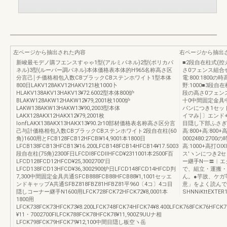
左ページから抽出された内容
右ページから抽出
新峻最モデノ購フエンスすゃゃ1型(アルミパネル)2型(ポリカパ
■2段自在柱式(控
ネル)3型(ルーパー調パネル)本体価格表本体的H965名称高さ区
さ0フェンス組合せ
分言己￨チ価格相包入数CBブラックCBステンホワイト1型本体
電:800:1800の時
800日LAKV128AKV12HAKV121枚1000卜
野:1000■3段
HLAKV138AKV13HAKV13¥72.6002型本体800炉
段の高さ0フェンス
BLAKW128AKW12HAKW12¥79,2001枚1000炉
十0中間固定金具
LAKW138AKW13HAKW13¥90,2003型本体
パンにつき1セッ
LAKX128AKX12HAKX12¥79,2001枚
イマみ￨〕エンド
lonfLAKX138AKX13HAKX13¥90.2r10部材価格表名称高さ区分言
目隠し下部ふさぎ高
己与計価格相包入数CBブラックCBステンホワイト2段自在柱(60
高:800+高:800+高
角)1600用とFCB128FCB12HFCBl¥14,9001本1800日
0002480:2700の
LFCB138FCB13HFCB13¥16.200LFCB148FCB14HFCB14¥17.5003
高:1000+高打O
段自在柱(75角)2300F日LFCDl8FCDllHFCD¥2311001本2500F百
ス′ヽンにつき2セ
LFCD128FCD12HFCD¥25,3002700'日
ー継手N一〓︱エ
LFCD138FCD13HFCD¥36,3002900炉日LFCD148FCD14HFCD判
で、組立・運搬・
7,300中間固定金具共通SFCB888FCB88HFCB88¥1,1001セッエ
ん。●芋故、ケガ
ンドキャップA共通SFBZ818FBZ81HFBZ81平960〔4コ〕4コ目
意」をよく読んで
隠しコーナー継手N1600用LFCK728FCK72HFCK72¥8,0001本
SHNNiKttEXTER
1800用
LFCK738FCK73HFCK73¥8.200LFCK748FCK74HFCK74¥8.400LFCK768FCK76HFCK7
¥11・7002700FlLFCK788FCK78HFCK78¥11,900Z9UUナ相
LFCK798FCK79HFCK79¥12,100中間目隠し板空ヽ岳