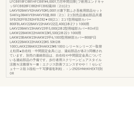
LFCB818FC881HFCB81¥4,0001刀尽申間日障￨フ析用エンドキャ
ッSFCB828FC882HFCB82葛00〔2ヨ)2コ
LAKV928AKV92HAKV92¥5,0001ガ康下郡ふさ吾枚用部品セット
SAKVg38AKV93HAKV93遊,800〔2コ〕2コ別売品連結部品共通
SFBZ82FFBZ82HFBZ82▼00(2コ〕2コ1型用端部カバー
800FBLAKV228AKV22HAKV22沼,400(2本2フト1000用
LAKV238AKV23HAKV23半5,000(2本2型用端部カバーROnf日
LAKW228AKW22HAKW22¥5,500(2本22ト1000用
LAKW23BAKW23HAKW23平6,1003型用林部カバー800炉日
LAKX228AKX22HAKX22¥S.50tl2本
100CLAKX238AKX23HAKX23¥8.100ＤシリーＮシリーズ一取替
え柱田●自在柱・中間固定金具には、違結部品が各2コ同梱され
ています。別売の連絡部品は、自在柱や中間固定金具について
いる連結部品の予備です。歩行者用スクリーンピュアスタイル
涼雅Ｎ涼雅塀Ｎ一〓︱エクジス防善フエンスすやや！！セレビ
ュ十一２段３段柱一〒写夢薪彰利柱．︲ン292SHNttKHEXTE則
OR