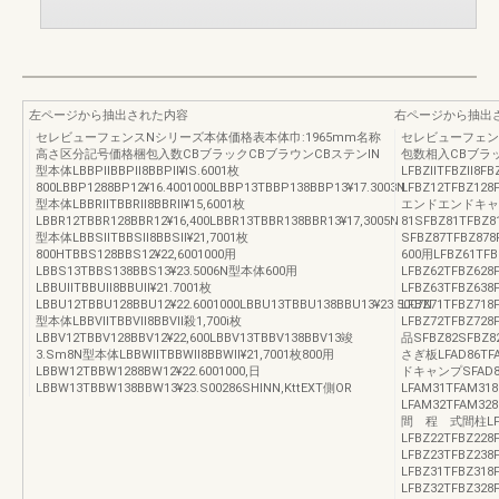
左ページから抽出された内容
右ページから抽出
セレビューフェンスNシリーズ本体価格表本体巾:1965mm名称
セレビューフェン
高さ区分記号価格梱包入数CBブラックCBブラウンCBステンlN
包数相入CBブラ
型本体LBBPllBBPll8BBPll¥lS.6001枚
LFBZllTFBZll8F
800LBBP1288BP12¥16.4001000LBBP13TBBP138BBP13¥17.3003N
LFBZ12TFBZ128F
型本体LBBRllTBBRll8BBRll¥15,6001枚
エンドエンドキャッ
LBBR12TBBR128BBR12¥16,400LBBR13TBBR138BBR13¥17,3005N
81SFBZ81TFB
型本体LBBSllTBBSll8BBSll¥21,7001枚
SFBZ87TFBZ
800HTBBS128BBS12¥22,6001000用
600用LFBZ61TFB
LBBS13TBBS138BBS13¥23.5006N型本体600用
LFBZ62TFBZ628F
LBBUllTBBUll8BBUll¥21.7001枚
LFBZ63TFBZ6
LBBU12TBBU128BBU12¥22.6001000LBBU13TBBU138BBU13¥23.5007N
LFBZ71TFBZ718
型本体LBBVllTBBVll8BBVll殺1,700i枚
LFBZ72TFBZ728
LBBV12TBBV128BBV12¥22,600LBBV13TBBV138BBV13竣
品SFBZ82SFB
3.Sm8N型本体LBBWllTBBWll8BBWll¥21,7001枚800用
さぎ板LFAD86TF
LBBW12TBBW1288BW12¥22.6001000,日
ドキャンプSFAD87
LBBW13TBBW138BBW13¥23.S00286SHINN,KttEXT側OR
LFAM31TFAM318
LFAM32TFAM328
間 程 式間柱LFBZ
LFBZ22TFBZ228F
LFBZ23TFBZ238
LFBZ31TFBZ318
LFBZ32TFBZ328