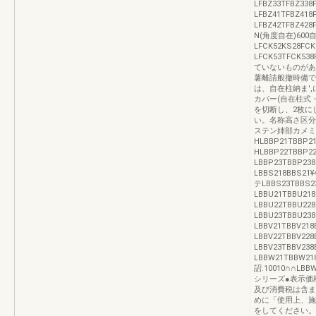
LFBZ33TFBZ33
LFBZ41TFBZ418
LFBZ42TFBZ428
N(角度自在)600自L
LFCK52KS28FCK
LFCK53TFCK5
ていないものがあ
薯離請般撤時備で
は、自在柱納ま'
カパー(自在柱式
を切断し、2枚に
い。名称高さ区分
ステン姉部カメミ1
HLBBP21TBBP2
HLBBP22TBBP22
LBBP23TBBP23
LBBS218BBS21¥
テLBBS23TBBS2
LBBU21TBBU218
LBBU22TBBU228
LBBU23TBBU238
LBBV21TBBV218
LBBV22TBBV228
LBBV23TBBV23
LBBW21TBBW21
詔.10010∩∩LBB
シリーズ●表示価
及び消費税は含ま
めに「使用上、施
をしてください。瑚N