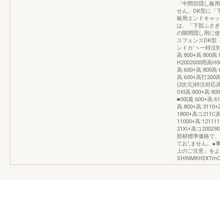
「中間目隠し板用
せん。DK型に「
板用エンドキャッ
は、「下部ふさぎ
の隙間隠し用に
スフェンスDK型【
ンドカ′ヽ一特注対虎に
高:800+高:800高:
H2002000用高H
高:600+高:800高:
高:600+高打200
(2次元)特注対応高:6
Olll高:800+高:8
■00(葛:600+高:6
高:800+高:3110
1800+高コ211C高:
11000+高:12111
21Xl+高コ2002
部材標準価格で、
てお',ません。
上のご注意」をよ
SHINMKttEXTmO