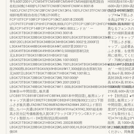
半9,6001200テLFCM54TFCM548FCM54HFCM54傾斜地用2段自
HIXXl高t61Xl+高
在柱(60角)1400炉LFCNllTFCNll8FCNllHFCNll¥14.8001本
i600+高t1200+
160CLFCN12TFCN128FCN12HFCN12¥16.1001LFCN13TFCN138FCN13HFCN13¥17.
売品】0中間目隠
傾斜地用3段自在柱(75角)2100用と
ップ※6●下部ふさ
FCP10TFCP108FCP10HFCP10¥27,6001本2300用
全高は0°時フェ
LFCPllTFCPll8FCPllHFCPll¥28,800LFCP12TFCP128FCP12HFCP12¥31,100LFCP
H000+高:10
用LFCP14TFCP148FCP14HFCP14¥Sl.800エンドカ′｀一
異なるフェンスの
LBGK31TBGK318BGK31HBGK31¥3.3001本
度での傾斜直線連
LBGK32TBGK328BGK32HBGK32¥3.8001LBGK33TBGK338BGK33¥4・
用エンドキャップ
400120CLBGK34TBGK348BGK34HBGK34¥5‐3002'生2000F日
「下部ふさぎ板」
L3GK44TBGK448BGK44HBGK44¥7,6003'受2000デロ
ャップ」は必要あ
LBGK49TBGK498BGK49HBGK49¥10,500傾斜部材(2次
ふさぎ板」を使用
元)LBGK51TBGK518BGK51HBGK511組
用に使用してくだ
LBGK52TBGK528BGK52HBGK52¥6.1001000日
プ・75角)の組合
LBGK53TBGK538BGK53HBGK53¥6.7001LBGK54TBGK548BGK54HBGK54¥7.600LBG
●エンド※2【2次
段2900用LBGK69TBGK69(69HBGK69¥17,300傾斜自在部材(3次
カ′｀一特注対応高:61
元)600'日LBGK71TBGK718BGK71HBGK71¥8,1001和ユ
高:8∞十高:800+高
LBGK72TBGK728BGK72HBGK72¥8,7001000炉
高対20t高:HXl十高
LBGK73TBGK738BGK73HBGK73¥9.2001200F日
高:61Xl+高:81Xl
LBGK74TBGK748BGK74HBGK74¥11.000LBGK84TBGK848BGK84HBGK84¥151600LB
1000+高:1000高
別〓容ｍ中間目隠し板共通
21Xl高:600+高1
LFCB81TFCB818FCB81HFC881¥4,0001本中間目隠し板用エンド
+十【別売品】●
キャップ共通SFCB82TFCB828FCB82HFCB82海00(2コ)2コ下部
目隠し板用エンド
ふさぎ板共通LFAD86TFAD868FAD86HFAD86¥4.20012ぷド部日
中間目隠し板用エ
隠しカバー共通LBGK91TBGK918BGK91HaCK91¥2,3001組名称
度20°):DK型
高さ区分記号価格困包入賀CBブラックCBブラウンCBステンホ
ーズを取付けるこ
ワイト類部カバ︲DK型用(切詰用)600用
可)※7※1全高は
LBGK21TBGK218BGK21HBGK21¥S.2002本800用
段用、高:1000
LBGK22TBGK228BGK22HBGK22¥5,6001000,HLBGK23TBGK238BGK23H¥5,3001200
す。傾斜角度が異
側OR
ください。同角度