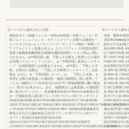
左ページから抽出された内容
右ページから抽出
新峻岳モデノ鋳物フェンス一弥勁み約樹脂一木製フェンス一竹
本体・椰材本体部材
垣フエメッシュフェンス・モデノスクリーン涼雅Ｎ涼雅塀Ｎ一
283284290■
ユーエタジ≧セレビューＤシリーズ一Ｎシリーズ犠柱一弛堰ン三
組合せ方法●2段の
〒ラアルクリトン取薔え柱エュ…エクジスフェンスDK型DK型□:
高H400の時高:600
母湛ユ亀轟嘉裂翻母誓赳i婿櫛名艦民柘胡世ンドキャ列はご朗に
討:10001540高:
なれません。●中間目隠し板、下部ふさぎ板をご使用になる場合
野:10001740高:6
は現場にてカントしてください。●「中間目隠し板用エンドキャ
H000+高:10
ップ」は傾斜端部には必要ありません。●DK型に「下部ふさぎ
自在部材(3次元)特注
板」を取付ける際は、「下部ふさぎ板用エンドキャップ」は必
高:800+高:800高
要あ',ません。●「下部目隠しカバー」は、「下部ふさぎ板」を
高:800+高:1200
使用する際の角度違いの連続部、端部の隙間隠し用に使用して
高:600+高:300+高
ください端部カバー(自在柱式のみ)□:号つ掛協者鯉珊シ酬ス盤品
高:800+高:300+高
tョ』取付け出来ません。必ず、端都側または角度違いの連絡部
打20C2280高:25
側へ取付けてください。本体価格表本体巾H965mm名称高さ区
高:800+高:800+高
分一万価格旧包入鍋CBブラックCBブラウンCBステンホワイト
高:81111+高:80
DK型本体600用LBGKllTBGKll8BGKllHBGKll半27,7001枚800用
H000+高対21Xl26
LBGK12TBGK128BGK12HBGK12¥31,900LBGK13TBGK138BGK13HBGK13¥36,3001
高:61111+高112
クOfLBGK14TBGK148BGK14HBGK14¥41.500傾斜部材価格表名
連結部(平地十傾
称高さ区分口巧価格相包入到CBブラックCBブラウンCBステン
次元)特注対応高i600
ホワイト自在柱式傾斜地用1段自在柱
高!8011+高t800+
600,HLFCMSlTFCM518FCMSlHFCM51¥4‐5001本800F日
高H200高!61X+高li
LFCM52TFCMS28FCM52HFCM52¥5,500LFCM53TFCM538FCM53HFCM53
十高!800+高1120