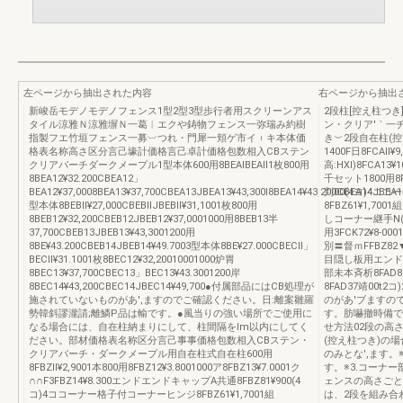
左ページから抽出された内容
右ページから抽出
新峻岳モデノモデノフェンス1型2型3型歩行者用スクリーンアス
2段柱[控え柱つ
タイル涼雅Ｎ涼雅塀Ｎ一葛︱エクや鋳物フェンス一弥瑞み約樹
ン・クリア′｀一
指製フエ竹垣フェンス一募︺つれ・門犀一頬ゲ市イ︲キ本体価
き︶2段自在柱(控え
格表名称高さ区分言己壕計価格言己卓計価格包数相入CBステン
1400F日8FCAll¥
クリアバーチダークメープル1型本体600用8BEAlBEAll1枚800用
高:HXl)8FCA13¥
8BEA12¥32.200CBEA12」
千セット1800用8
BEA12¥37,0008BEA13¥37,700CBEA13JBEA13¥43,300l8BEA14¥43,200CBEA14JBEA1
判00(4ヨ)4コ
型本体8BEBll¥27,000CBEBllJBEBll¥31,1001枚800用
8FBZ61¥1,7001
8BEB12¥32,200CBEB12JBEB12¥37,0001000用8BEB13半
しコーナー継手N(2段
37,700CBEB13JBEB13¥43,3001200用
用3FCK72¥8‐000
8BE¥43.200CBEB14JBEB14¥49.7003型本体8BE¥27.000CBECll」
別〓督ｍFFBZ82▼
BECll¥31.1001枚8BEC12¥32,20010001000炉胃
目隠し板用エンドキ
8BEC13¥37,700CBEC13」BEC13¥43.3001200岸
部未本斉析8FAD
8BEC14¥43,200CBEC14JBEC14¥49,700●付属部品にはCB処理が
8FAD37靖00
施されていないものがあ',ますのでご確認ください。日:離案雛羅
のがあ'ブますの
勢韓斜謬瀧請;離鱗P品は輸です。●風当りの強い場所でご使用に
す。肪嚇撤時備で
なる場合には、自在柱納まりにして、柱間隔をlm以内にしてく
せ方法02段の高さ
ださい。部材価格表名称区分言己事事価格包数相入CBステン・
(控え柱つき)の
クリアバーチ・ダークメープル用自在柱式自在柱600用
のみとな',ます。
8FBZll¥2,9001本800用8FBZ12¥3.8001000ア8FBZ13¥7.0001ク
す。※3.コーナ
∩∩F3FBZ14¥8.300エンドエンドキャップA共通8FBZ81¥900(4
ェンスの高さごと
コ)4ココーナー格子付コーナーヒンジ8FBZ61¥1,7001組
は、2段を組み合