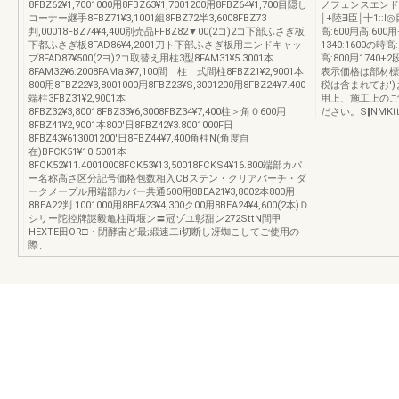
8FBZ62¥1,7001000用8FBZ63¥1,7001200用8FBZ64¥1,700目隠し
ノフェンスエンド
コーナー継手8FBZ71¥3,1001組8FBZ72半3,6008FBZ73
￨+陸∃臣￨十1:
判,00018FBZ74¥4,400別売品FFBZ82▼00(2コ)2コ下部ふさぎ板
高:600用高:600
下都ふさぎ板8FAD86¥4,2001刀ト下部ふさぎ板用エンドキャッ
1340:1600の時高:
プ8FAD87¥500(2ヨ)2コ取替え用柱3型8FAM31¥5.3001本
高:800用1740
8FAM32¥6.2008FAMa3¥7,100間 柱 式間柱8FBZ21¥2,9001本
表示価格は部材標
800用8FBZ22¥3,8001000用8FBZ23¥S,3001200用8FBZ24¥7.400
税は含まれてお'
端柱3FBZ31¥2,9001本
用上、施工上のご
8FBZ32¥3,80018FBZ33¥6,3008FBZ34¥7,400柱＞角０600用
ださい。S‖NMKttE
8FBZ41¥2,9001本800'日8FBZ42¥3.8001000F日
8FBZ43¥613001200'日8FBZ44¥7,400角柱N(角度自
在)BFCK51¥10.5001本
8FCK52¥11.40010008FCK53¥13,50018FCKS4¥16.800端部カパ
ー名称高さ区分記号価格包数相入CBステン・クリアバーチ・ダ
ークメープル用端部カバー共通600用8BEA21¥3,8002本800用
8BEA22判.1001000用8BEA23¥4,300ク00用8BEA24¥4,600(2本)Ｄ
シリー陀控牌謎毅亀柱両堰ン〓冠ゾユ彰甜ン272SttN間甲
HEXTE田OR□・閉酵宙ど最;緞速二i切断し冴蜘こしてご使用の
際、