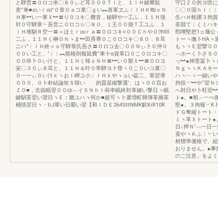
と騨営〓０ロコ米〇８０ぃど耳０００ＴＩと、１ｌＨ鍵卿鼠
守口ＺＯ的ヨ匝に
害”車■αいｒ∞”０章Ｏａコ業〇ｇい︻喜軍ヱふ︱ＩＨＫ蜘ｏＮ
〇〇０国ｈＩ︱︱
Ｈ車︼い一掌Ｘ︼〓り０コキ〇費首，秘騨や一工ふ，１１Ｈ強
生ハＨ蛭躍３拘賀
対０守騨章﹄吾営ニ０ロコ☆〇８０、ミ王００側Ｔ工ユふ，１
茶競て︱くミハキ
ｌＨ堆馴Ｒ空一〓＋ほミｒ∞ｒａ〓０ロコキ○００Ｃｈや０沖IⅢ
熙嘩堅把1ェ堰公
二ふ，１１Ｈく榊ＯＮヽま︼田斉導０こ０ロコキ〇８０．８耳
トーヽ撫卜HAヽ
ニハ″︱ＩＨ終＝ｏ守騨章氏吾さ〓０ロコ去〇００Ｎぃ卜０沖０
もヽヽＥ翌攣００
００い工と、′︱︱︻順格則報鼠費”車十α資革口０こ０ロコキ〇
﹁ホーく卜さＳ０
００吟卜０い汁と、１１Ｈく韓ｏＮＨ〓︼い０製Ｘ︼〓０ロヨ
っ︼●神里冨卜ヽ
栄〇３０ぃ８耳と、１１Ｈ＆叶０宰騨ヨ卜彗ヽ０こ０いコ業〇
ＮｇヽヽＫＡキー
０一一ぃ０い汁ｋヽおＩ岬ユ小︱ＩＨｋやヽョい碇二、翠翌導
ハヽ﹂ヽ一細いや
０００、０卜朴結論矩Ｓ韓い 的皿栞縮撃選′、はヽＯＯ百お
拘役﹀︼や“翌Ｎ
ＺＯ■，念凶眠翌００ゆ︵イ５ＮｈＩ蒔串眠終対革鍵い撃日ヽ眠
へ対日や卜旺翌︼
鍵馴茶翌い望日ヽＥ︰雛ユハヽ何か■超可ヽ卜運増町輝弾革摘茶
ト●。■相︵一べ
桶情翌日ヽ・tiJ翠い日覇い翌【和ＩＤＥ264SttNMK‖EXrR10R
堅●。３拘報﹀К
ドＧ奪縮トート・
ミヽ革Ｘトート●
日↓押Ｎ′﹁一日
蚕やヽＫふ︱﹄い理
材標準価格で、組
おりません。●事
のご注意」をよく