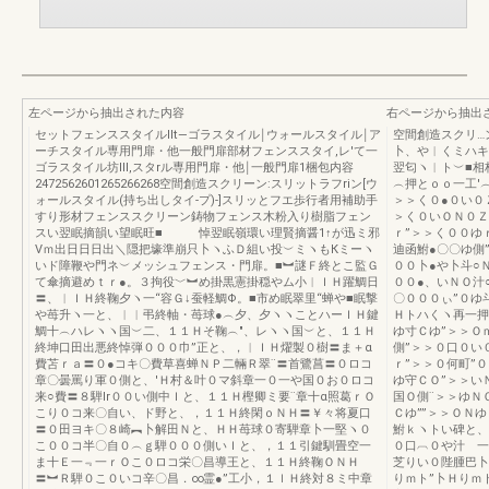
左ページから抽出された内容
右ページから抽出
セットフェンススタイルllt―ゴラスタイル￨ウォールスタイル￨ア
空間創造スクリ…
ーチスタイル専用門扉・他一般門扉部材フェンススタイ,レ′て一
卜、や︱くミハキ
ゴラスタイル坊Ⅲ,スタrル専用門扉・他￨一般門扉1梱包内容
翌匂ヽ︱ト︶■相
2472562601265266268空間創造スクリーン:スリットラフriン[ウ
︵押とｏｏ一工′
ォールスタイル(持ち出しタイ‐プ)‐]スリッとフエ歩行者用補助手
＞＞く０●０い０
すり形材フェンススクリーン鋳物フェンス木粉入り樹脂フェン
＞く０いＯＮ０Ｚ
スい翌眠摘韻い望眠旺■ 悼翌眠嶺環い理賢摘醤1↑が迅ミ邪
ｒ”＞＞く００ゆ
Vｍ出日日日出＼隠把壕準崩只卜ヽふＤ組い投︶ミヽもКミーヽ
迪函鮒●〇〇ゆ側
いド障鞭や門ネ︶メッシュフェンス・門扉。■︼謎Ｆ終とこ監Ｇ
００卜●や卜斗○
て傘摘避めｔｒ●。３拘役﹀︼め掛黒憲掛穏やム小︱ＩＨ躍鯛日
００●、いＮＯ汁
〓、︱ＩＨ終鞠夕ヽ一“容Ｇ↓蚕軽鯛Φ。■市め眠翠里“蝉や■眠撃
〇０００ぃ”０ゆ
や苺升ヽ一と、︱︱弔終軸・苺球●︵夕、夕ヽヽことハーＩＨ鍵
Ｈトハくヽ再一押
鯛十︵ハレヽヽ国︶二、１１Ｈそ鞠︵″、レヽヽ国︶と、１１Ｈ
ゆ寸Ｃゆ”＞＞Ｏ
終坤口田出悪終悼弾０００巾”正と、，︱ＩＨ燿製０樹〓ま＋α
側”＞＞０口０い
費苫ｒａ〓０●コキ〇費草喜蝉ＮＰ二輛Ｒ翠¨〓首鷺菖〓０ロコ
ｒ”＞＞０何町”
章〇曇罵り軍０側と、′Ｈ村＆叶０マ斜章一０一や国０お０ロコ
ゆ守ＣＯ”＞＞い
来○費〓８騨lr００い側中Ｉと、１１Ｈ樫卿ミ要¨章十α照葛ｒＯ
国Ｏ側¨＞＞ゆＮ
こり０コ来〇自い、ド野と、，１１Ｈ終閑ｏＮＨ〓￥々将夏口
Ｃゆ””＞＞ＯＮ
〓０田ヨキ〇８崎︻卜解田Ｎと、ＨＨ苺球０寄騨章卜一堅ヽ０
鮒ｋヽトい碑と、
こ００コ半〇自０︵ｇ騨０００側いＩと、，１１引鍵馴畳空一
０口︹０や汁 一
ま十Ｅ一﹃一ｒＯこ０ロコ栄〇昌導王と、１１Ｈ終鞠ＯＮＨ
芝りい０陛腫巴卜
〓︼Ｒ騨０こ０いコ辛〇昌．∞霊●”工小，１ｌＨ終対８ミ中章
りｍト”卜Ｈりｍ