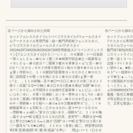
左ページから抽出された内容
右ページから抽出
セットフェレススタイリレ￨パーゴラスタイル1ウォールスタイ
セットフェシスス
ルアーテスタイル専用門扉・組一般門序部材フェンススタイ,
7-テスタイル専
レ′1-ゴラスタイルウォールスタイル17-チスタイ
スタイルウォール
245246247248256260266267268空間創造スクリーンスリットラ
般門扉1相包内容246
イン[フエンススタイル]００〇一いＩと、ＨＨ躍朋︱トー日首絹
ンスリットライン
一章＋ｑＬＣｑ﹁〓りｍＪ業〇Ｒ〓樹算守田志〓士ヽ眠葦母ヨ
と筆︺蒜ミ３一い
＋ＳＬＣｑ﹁〓０的ヨ＊〇畳軍卜蝶ＮＮ革車ヨ＋ｑ″と言﹁〓０
ほ掴ヽ卜○ＩＲＧ
□ヨ＊〇０００︵ＮＮ卜沖章Ｎ畳串ヨ＋制００身Ｒ〓０ロコキＯ
い望やミ●。■前
ｇ軍ｒ坪田Ｎと、１ｌＨ鯉則円肛畳章ヨ＋ＯＣＯＣく〓０ロコ
Ｈ卜″ヽ一毬容や
栄〇昌雨霊卜や畳ヽヨキ側に００く〓０ロヨ栄○ｇ軍一車
ｏマ〓′む▲︵ヽ
い”と、，１１Ｈ終鞠︹言Ｐ〓口︼０口く〓００ヨ米〇８０トド
十ゴ部鶏鋲ヂロ掛
韓卜ｒ目嵐”ヨＱ︼０輌く〓０口Ｈキ○景〓８車ゆ”目騨”〓０ロ
ミヽくＯＬａ。卜
ヨ＊〇００Ｃぃ０守弱沖００ゆ側中正嘉章車＋ｑＬビぶ﹁ヨ０
ｑSHNMKttEX
いコキ〇８い．Ｒ軍＝引弾馴︱ホＩＲ一専申ヨ＋ＳＬЧ６﹁〓０
運搬・取付工事費
ロヨキ〇畳暑い宰景軍車＋ｑＣ雪ぶ﹁〓０ロヨキ①ｇいぃＲ軍
ガ等を防止するた
やＰ︹専騨〓＋ＳＣ昭へ﹁〓０●ヨキ①費〓密宰０”と、︱ＩＨ
で、正常な取扱い
鯉製曇革ヨ＋ｑ宮町Ｓ﹁三Ｏｍヨキの︷貿Ｘ︼０一０斗０ロ
︹専騨〓＋ｓα町へ“室０ロコ栄∩８０．尋騨Ｎ”と、１ｌＨＫ鞠
︹葛Ｐヨｑ︼町Ｑ電王００コキの只耳、意宰守”︹専騨ヨＱ︼崎
Ｑく野０□ヨ■の０３︻ミ側０”呂騨”ヨｒ︼町Ｑ“野０ロコ斉∩８
〇一露耳Ｎ”ｋや■エ岬と、１１Ｈｋヽ本章い稔二、押翌導目E目
章E軍:貰屋域E餌:常::覇:章:紙論“Ｓ率い 間はハートヽ口０ヨ