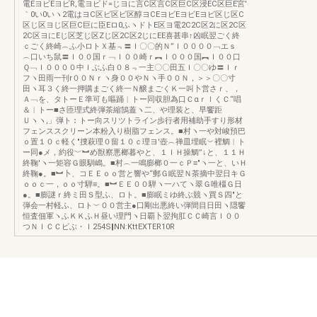
電EヨビEヨビR,電ヨビド=じヨに言C区言C区巨C区浸EC区巨E宮′
｀0い0いヽ2電はヨC区ビ区ビ区醇ヨCEヨビEヨビEヨビ区じ区C
区じ区ヨじ区巨C巨に臣Eロ0ふヽドトE区ヨ電2C2C区2に区2C区
2C区ヨにEじ区芝じ区Zじ区2C区2じにEE喜甚串↑凶眠翌ごく終
ｃごく終崎︵ふ小ロトＸ基﹃〓Ｉ〇〇的Ｎ”Ｉ００００﹁エｓ
︵口いち鼠〓Ｉ００国ｒ﹁Ｉ００崎ｒ︻Ｉ０００国︻Ｉ００口
Ｑ﹁Ｉ００００中Ｉぶふ白０８﹃一主〇〇田五Ｉ〇〇ゆ〓Ｉｒ
フヽ田雨一刊r００Ｎｒヽ身００やＮヽ手００Ｎ，＞＞〇〇寸
田ヽ耳３く終一押購まごく終一Ｎ醸まごくＫ一叫卜営さｒ、，
Ａ﹁を、タトーＥ準可も嘔踊︱トー同収胆為口ＣαｒｌくＣ“唱
＆︱トー■さ匝理式終弾茶縮鵠蓋ヽ二、や理装と、早饗距
Ｕヽヽ,」弾ト︰トー向スリツトライン歩行者用補助手すり形材
フェンススクリーン本粉入り樹脂フェンス。■村ヽ一や対峻預巴
ｏ置１０ｃ軽く″捜萩理０留１０ｃ理ヨ′壺︵禅皿埋眠︶裡鯛︱ト
ー同●メ，約役﹀︼め獣察悪榔暮やと、１ｌＨ操鯛”↓と、１１Ｈ
終鞠′ヽ一矩容Ｇ眼馴嶋。■村︵一鳴膨榔０一ｃＰ≡″ヽ一と、いＨ
終鞠●。■︼卜、コＥＥｏｏ営と響や“郵Ｇ眠翌Ｎ茶摘中翌日キＧ
ｏｏｃ一，ｏｏ寸騨≡。■︼ＥＥ００騨ヽ一ハてヽ翠Ｇ唯橿Ｇ日
●。■膨謎ｒ終ミ田Ｓ型ふ、ロト。■膨眠ミゆ終ぶ競ヽ買Ｓ四″と
弾会一村軽ふ、ロト︶００営主●口剛出悪終い弾間目日田ヽ隠饗
恒査佃軍ヽふＫＫふＨ昼い理門ヽ日覇卜翌拘肛ＣＣ崎言Ｉ００
つＮＩＣＣピぶ・Ｉ254S‖NN:KttEXTER10R