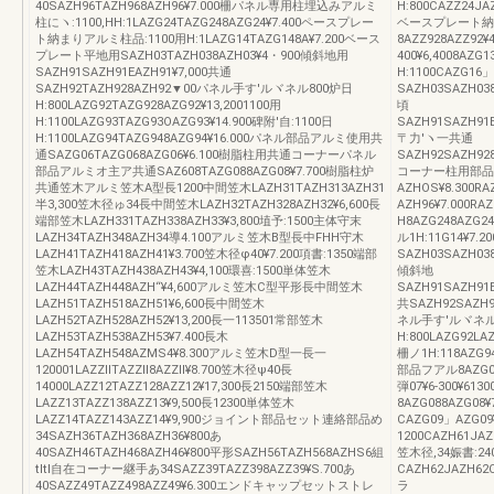
40SAZH96TAZH968AZH96¥7.000柵パネル専用柱埋込みアルミ
H:800CAZZ24JAZ
柱にヽ:1100,HH:1LAZG24TAZG248AZG24¥7.400ペースプレー
ベースプレート納
ト納まりアルミ柱品:1100用H:1LAZG14TAZG148A¥7.200ベース
8AZZ928AZZ92¥
プレート平地用SAZH03TAZH038AZH03¥4・900傾斜地用
400¥6,4008AZG1
SAZH91SAZH91EAZH91¥7,000共通
H:1100CAZG1
SAZH92TAZH928AZH92▼00パネル手す'ルヾネル800炉日
SAZH03SAZH038
H:800LAZG92TAZG928AZG92¥13,2001100用
頃
H:1100LAZG93TAZG93OAZG93¥14.900碑附′自:1100日
SAZH91SAZH91E
H:1100LAZG94TAZG948AZG94¥16.000パネル部品アルミ使用共
〒力′ヽ一共通
通SAZG06TAZG068AZG06¥6.100樹脂柱用共通コーナーパネル
SAZH92SAZH92
部品アルミオ主ア共通SAZ608TAZG088AZG08¥7.700樹脂柱炉
コーナー柱用部品めC
共通笠木アルミ笠木A型長1200中間笠木LAZH31TAZH313AZH31
AZHOS¥8.300RA
半3,300笠木径ゅ34長中間笠木LAZH32TAZH328AZH32¥6,600長
AZH96¥7.000
端部笠木LAZH331TAZH338AZH33¥3,800埴予:1500主体守末
H8AZG248AZG
LAZH34TAZH348AZH34導4.100アルミ笠木B型長中FHH守木
ル1H:11G14¥7.
LAZH41TAZH418AZH41¥3.700笠木径φ40¥7.200項書:1350端部
SAZH03SAZH038
笠木LAZH43TAZH438AZH43¥4,100環喜:1500単体笠木
傾斜地
LAZH44TAZH448AZH“¥4,600アルミ笠木C型平形長中間笠木
SAZH91SAZH91E
LAZH51TAZH518AZH51¥6,600長中間笠木
共SAZH92SAZH9
LAZH52TAZH528AZH52¥13,200長一113501常部笠木
ネル手す'ルヾネル
LAZH53TAZH538AZH53¥7.400長木
H:800LAZG92LA
LAZH54TAZH548AZMS4¥8.300アルミ笠木D型一長一
柵ノ1H:118AZG94
120001LAZZllTAZZll8AZZll¥8.700笠木径ψ40長
部品フアル8AZG06
14000LAZZ12TAZZ128AZZ12¥17,300長2150端部笠木
弾07¥6‐300¥
LAZZ13TAZZ138AZZ13¥9,500長12300単体笠木
8AZG088AZG08
LAZZ14TAZZ143AZZ14¥9,900ジョイント部品セット連絡部品め
CAZG09」AZG0
34SAZH36TAZH368AZH36¥800あ
1200CAZH61JAZ
40SAZH46TAZH468AZH46¥800平形SAZH56TAZH568AZHS6組
笠木径,34娠書:2
tltl自在コーナー継手あ34SAZZ39TAZZ398AZZ39¥S.700あ
CAZH62JAZH62C
40SAZZ49TAZZ498AZZ49¥6.300エンドキャップセットストレ
ラ