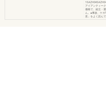
1SAZH04SAZH04
アイアンティークSH
価格で、組立・運
ん。●事故、ケガ
意」をよく読んで