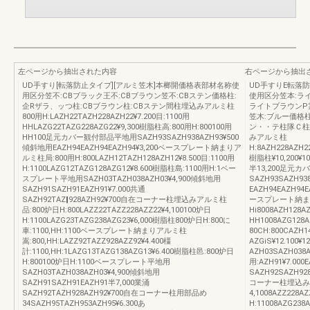
左ページから抽出された内容
右ページから抽出
UD手すり[転落防止タイプ][アルミ笠木]本榔開価格表部材名称使
UD手すりE転落
用区分笠不:CBブラック王不:CBブラウン笠不:CBステン価格柱:
使用区分笠本:ラ
企Rザラ、ッつ柱:CBブラウン柱:CBステン間柱埋込みアルミ柱
ライトブラウンP
800用H:LAZH22TAZH228AZH22¥7.200目:1100用
笠木:ブルー価格
HHLAZG22TAZG228AZG22¥9,300樹脂柱高:800用H:800100用
ン・・テ柱隊Ｃ柱:
HH100足元カバー観付部品平地用SAZH93SAZH938AZH93¥500
みアルミ柱
傾斜地用EAZH94EAZH94EAZH94¥3,200ベースプレート納まりア
H:8AZH228AZH22
ルミ柱局:800用H:800LAZH12TAZH128AZH12¥8.500目:1100用
樹脂柱¥10,200¥10
H:1100LAZG12TAZG128AZG12¥8.600樹脂柱島:1100用H:1ベー
半13,200足元
スプレート平地用SAZH03TAZH038AZH03¥4,900傾斜地用
SAZH93SAZH93
SAZH91SAZH91EAZH91¥7.000共通
EAZH94EAZH94E
SAZH92TAZ‖928AZH92¥700自在コーナー柱埋込みアルミ柱
ースプレート納ま
品:800炉日H:800LAZZ22TAZZ228AZZ22¥4,100100炉日
Hi8008AZH128AZ
H:1100LAZG23TAZG238AZG23¥6,000樹脂柱800炉日H:800に
HH1008AZG128A
車:1100,HH:1100ベースプレート納まりアルミ柱
80CH:800CAZH1
嵩:800,HH:LAZZ92TAZZ928AZZ92¥4.400橿
AZGiS¥12.100
計:1100,HH:1LAZG13TAZG138AZG13¥6.400樹脂柱邑:800炉日
AZH03SAZH038
H:800100炉日H:1100ベースプレート平地用
用:AZH91¥7.00
SAZH03TAZH038AZH03¥4,900傾斜地用
SAZH92SAZH92
SAZH91SAZH91EAZH91半7,000業涌
コーナー柱埋込みアル
SAZH92TAZH928AZH92¥700自在コーナー柱用部品め
4,1008AZZ228AZ
34SAZH95TAZH953AZH95¥6.300あ
H:11008AZG238