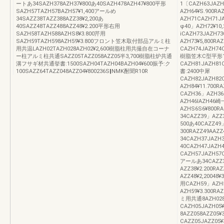
ートあ34SAZH378AZH37¥800あ40SAZH478AZH47¥800平形
1〔CAZH63JAZH
SAZH57TAZH57BAZH57¥1,400アールめ
AZH64¥S.900R
34SAZZ38TAZZ388AZZ38¥2,200あ
AZH71CAZH71J
40SAZZ48TAZZ488AZZ48¥2.200平形右用
φ40」AZH72¥10
SAZH58TAZH588AZHS8¥3.800芹用
iCAZH73JAZH7
SAZH59TAZH598AZH59¥3.800フロント笠木取付部品アルミ柱
AZH73¥5,800RA
用共温LAZH02TAZH028AZH02¥2,600樹脂柱用共撮自在コーナ
CAZH74JAZH74C
ー柱アルミ柱共通SAZZ05TAZZ058AZZ05半3,700樹脂柱炉共通
樹脂笠木C型平形1
溝フサギ材共通挙書:1500SAZH04TAZH04BAZH04¥600振予:ク
CAZH81JAZH81C
100SAZZ64TAZZ048AZZ04¥800236S‖NMK酎聞R10R
書:2400中犀
CAZH82JAZH82C
AZH84¥11.70
CAZH36」AZH36:
AZH46IAZH46崎
AZHS6S6¥800
34CAZZ39」AZZ3
500あ40CAZZ49」
300RAZZ49A
34CAZH37JAZH3
40CAZH47JAZH
CAZH57JAZH57C
アールあ34CAZZ3
AZZ38¥2.200RA
AZZ48¥2,20048
用CAZH59」AZH
AZH59¥3.300
ミ用共通8AZH028A
CAZH05JAZH
8AZZ058AZZ05¥
CAZZ05JAZZ05