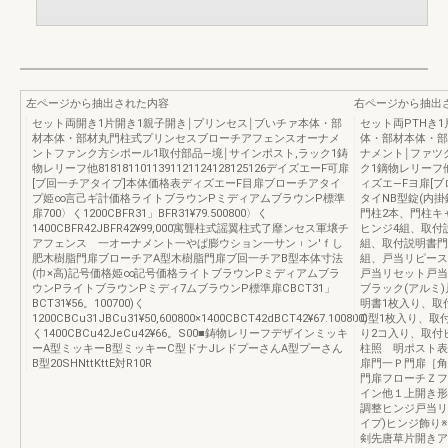
左ページから抽出された内容
右ページから抽出
セット両開き1片開き1親子開き￨プリンセス￨ブいチァ本体・部
セット両PTHき
材本体・部材丸門柱式プリンセスブローチアフェンスオーナメ
体・部材本体・部
ントファンク方シポール1取付部品―境￨サインポスト,ラック1鋳
ナメント￨ファツ
物レリーフ他8181811011391121124128125126デイズエーF可扉
ク1鏑物レリーフ他8
[ブ回一チアタイプ]本体価格表ディズエーF目扉ブローチアタイ
ィズエ―Fヨ扉[ブ
プ姫∞言己ギ計価格ライトブラウンPミディアムブラウンP標準
タイNB型錠(内
扉700〉く1200CBFR31」BFR31¥79.500800〉く
門柱2本、門柱キ
1400CBFR42JBFR42¥99,000寓聾柱式謡翼柱式了靡ンセス軍壌チ
ヒンジ4組、取付
アフェンス 一オーナメント一やぱ膨ウション一サン︲ン′ｆし
組、取付説明書門
肥木樹脂門扉ブローチアA型木樹脂門扉ブ回一チアB型本体寸法
組、戸当リピース
(巾×高)記号価格姫∞記号価格ライトブラウンPミディアムブラ
戸当リセット戸当
ウンPライトブラウンPミディ7ムブラウンP標準扉CBCT31」
ブラック(アルミ
BCT31¥56。100700)く
明書1枚入り、取
1200CBCu31JBCu31¥50,600800×1400CBCT42dBCT42¥67.100800)
C型1枚入り、取
く1400CBCu42JeCu42¥66。S00■鋳物レリーフデザインミッキ
り2コ入り、取付
ーA型ミッキーB型ミッキーC型ドナJレドプーさんA型プーさん
柱照 明ポスト表
B型20SHNttKttE対R10R
扉門一Ｐ門扉［角
門扉フローチＺフ
イン他１上開き形
調整ヒンジ戸当リ
イプ)ヒンジ飾り
剣先唐草片開きアル