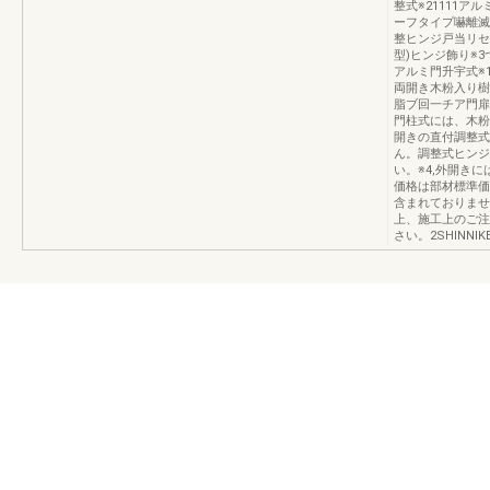
整式※21111ア
ーフタイプ嚇離滅
整ヒンジ戸当リセ
型)ヒンジ飾り※
アルミ門升宇式※1
両開き木粉入り樹脂
脂ブ回一チア門扉
門柱式には、木粉
開きの直付調整式
ん。調整式ヒンジ
い。※4,外開き
価格は部材標準価
含まれておりませ
上、施工上のご注
さい。2SHlNNIKE